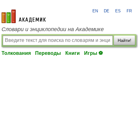
EN
DE
ES
FR
academic.ru
Словари и энциклопедии на Академике
Найти!
Толкования
Переводы
Книги
Игры ⚽