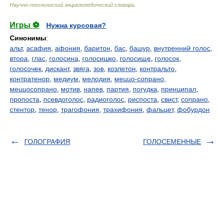
Научно-технический энциклопедический словарь
.
Игры ⚽
Нужна курсовая?
Синонимы
:
альт
,
асафия
,
афония
,
баритон
,
бас
,
башур
,
внутренний голос
,
втора
,
глас
,
голосина
,
голосишко
,
голосище
,
голосок
,
голосочек
,
дискант
,
звяга
,
зов
,
козлетон
,
контральто
,
контратенор
,
медиум
,
мелодия
,
меццо-сопрано
,
меццосопрано
,
мотив
,
напев
,
партия
,
погудка
,
принципал
,
пропоста
,
псевдоголос
,
радиоголос
,
риспоста
,
свист
,
сопрано
,
стентор
,
тенор
,
трагофония
,
трахифония
,
фальцет
,
фобурдон
ГОЛОГРАФИЯ
ГОЛОСЕМЕННЫЕ