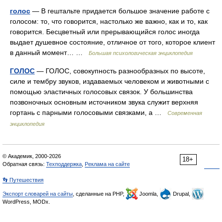
голос
— В гештальте придается большое значение работе с
голосом: то, что говорится, настолько же важно, как и то, как
говорится. Бесцветный или прерывающийся голос иногда
выдает душевное состояние, отличное от того, которое клиент
в данный момент… …
Большая психологическая энциклопедия
ГОЛОС
— ГОЛОС, совокупность разнообразных по высоте,
силе и тембру звуков, издаваемых человеком и животными с
помощью эластичных голосовых связок. У большинства
позвоночных основным источником звука служит верхняя
гортань с парными голосовыми связками, а …
Современная
энциклопедия
© Академик, 2000-2026
18+
Обратная связь:
Техподдержка
,
Реклама на сайте
👣 Путешествия
Экспорт словарей на сайты
, сделанные на PHP,
Joomla,
Drupal,
WordPress, MODx.