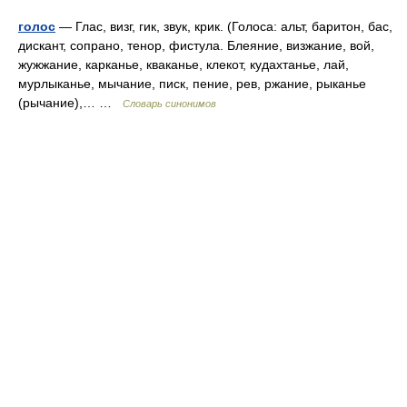
голос
— Глас, визг, гик, звук, крик. (Голоса: альт, баритон, бас,
дискант, сопрано, тенор, фистула. Блеяние, визжание, вой,
жужжание, карканье, кваканье, клекот, кудахтанье, лай,
мурлыканье, мычание, писк, пение, рев, ржание, рыканье
(рычание),… …
Словарь синонимов