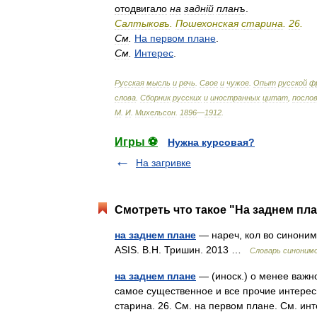
отодвигало
на
задн
і
й
планъ
.
Салтыковъ
.
Пошехонская
старина
.
26
.
См
.
На
первом
плане
.
См
.
Интерес
.
Русская
мысль
и
речь
.
Свое
и
чужое
.
Опыт
русской
ф
слова
.
Сборник
русских
и
иностранных
цитат
,
посло
М
.
И
.
Михельсон
.
1896
—
1912
.
Игры ⚽
Нужна курсовая?
На загривке
Смотреть что такое "На заднем пла
на заднем плане
— нареч, кол во синонимо
ASIS. В.Н. Тришин. 2013 …
Словарь синоним
на заднем плане
— (иноск.) о менее важн
самое существенное и все прочие интерес
старина. 26. См. на первом плане. См. 