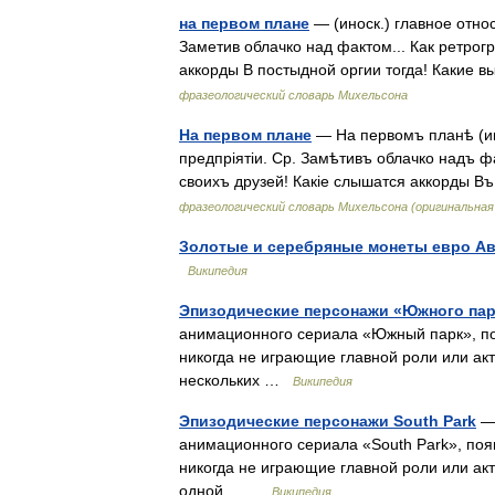
на первом плане
— (иноск.) главное отно
Заметив облачко над фактом... Как ретро
аккорды В постыдной оргии тогда! Какие
фразеологический словарь Михельсона
На первом плане
— На первомъ планѣ (ин
предпріятіи. Ср. Замѣтивъ облачко надъ 
своихъ друзей! Какіе слышатся аккорды В
фразеологический словарь Михельсона (оригинальна
Золотые и серебряные монеты евро А
Википедия
Эпизодические персонажи «Южного пар
анимационного сериала «Южный парк», по
никогда не играющие главной роли или ак
нескольких …
Википедия
Эпизодические персонажи South Park
— 
анимационного сериала «South Park», поя
никогда не играющие главной роли или ак
одной… …
Википедия