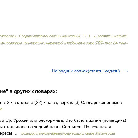
разеологии
.
Сборник
образных
слов
и
иносказаний
.
Т
.
Т
.
1
—
2
.
Ходячие
и
меткие
виц
,
поговорок
,
пословичных
выражений
и
отдельных
слов
.
СПб
.,
тип
.
Ак
.
наук
.
.
На задних лапках(стоять, ходить)
не" в других словарях:
в: 2 • в стороне (22) • на задворках (3) Словарь синонимов
ов
ом Ср. Урожай или бескормица. Это было в жизни (помещика)
ы отодвигало на задний план. Салтыков. Пошехонская
интересы …
Большой толково-фразеологический словарь Михельсона