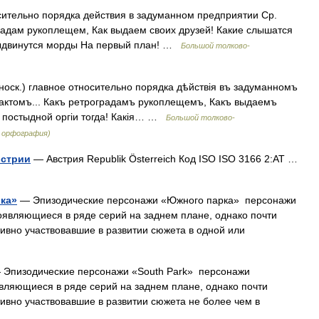
сительно порядка действия в задуманном предприятии Ср.
градам рукоплещем, Как выдаем своих друзей! Какие слышатся
 выдвинутся морды На первый план! …
Большой толково-
оск.) главное относительно порядка дѣйствія въ задуманномъ
фактомъ... Какъ ретроградамъ рукоплещемъ, Какъ выдаемъ
ъ постыдной оргіи тогда! Какія… …
Большой толково-
я орфография)
встрии
— Австрия Republik Österreich Код ISO ISO 3166 2:AT …
ка»
— Эпизодические персонажи «Южного парка» персонажи
являющиеся в ряде серий на заднем плане, однако почти
тивно участвовавшие в развитии сюжета в одной или
Эпизодические персонажи «South Park» персонажи
вляющиеся в ряде серий на заднем плане, однако почти
тивно участвовавшие в развитии сюжета не более чем в