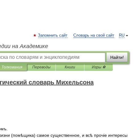
Запомнить сайт
Словарь на свой сайт
RU
едии на Академике
Найти!
Толкования
Переводы
Книги
Игры ⚽
гический словарь Михельсона
омъ
.
жизни
(
помѣщика
)
самое
существенное
,
и
всѣ
проч
і
е
интересы