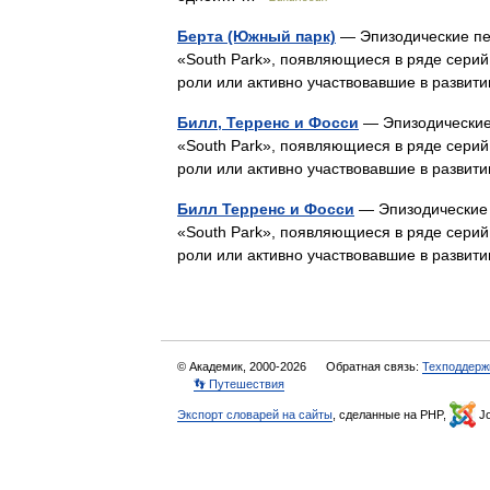
Берта (Южный парк)
— Эпизодические пе
«South Park», появляющиеся в ряде серий
роли или активно участвовавшие в разви
Билл, Терренс и Фосси
— Эпизодические
«South Park», появляющиеся в ряде серий
роли или активно участвовавшие в разви
Билл Терренс и Фосси
— Эпизодические 
«South Park», появляющиеся в ряде серий
роли или активно участвовавшие в разви
© Академик, 2000-2026
Обратная связь:
Техподдерж
👣 Путешествия
Экспорт словарей на сайты
, сделанные на PHP,
Jo