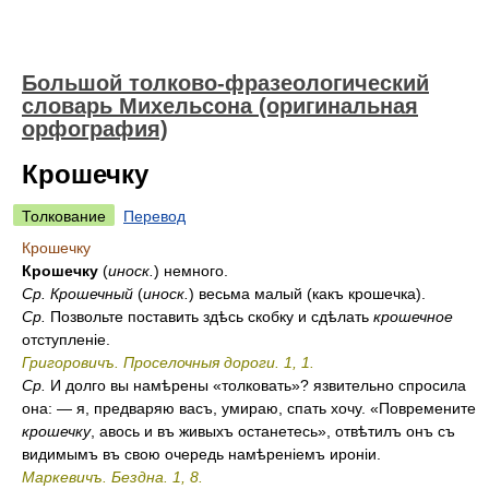
Большой толково-фразеологический
словарь Михельсона (оригинальная
орфография)
Крошечку
Толкование
Перевод
Крошечку
Крошечку
(
иноск.
) немного.
Ср.
Крошечный
(
иноск.
) весьма малый (какъ крошечка).
Ср.
Позвольте поставить здѣсь скобку и сдѣлать
крошечное
отступленіе.
Григоровичъ. Проселочныя дороги. 1, 1.
Ср.
И долго вы намѣрены «толковать»? язвительно спросила
она: — я, предваряю васъ, умираю, спать хочу. «Повремените
крошечку
, авось и въ живыхъ останетесь», отвѣтилъ онъ съ
видимымъ въ свою очередь намѣреніемъ ироніи.
Маркевичъ. Бездна. 1, 8.