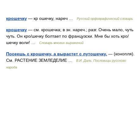
крошечку
— кр ошечку, нареч …
Русский орфографический словарь
крошечку
— см. крошечка; в зн. нареч.; разг. Очень мало, чуть
чуть. Он кро/шечку болтает по французски. Мне бы хоть кро/
шечку воли! …
Словарь многих выражений
Посеешь с крошечку, а вырастет с лутошечку.
— (конопля).
См. РАСТЕНИЕ ЗЕМЛЕДЕЛИЕ …
В.И. Даль. Пословицы русского
народа