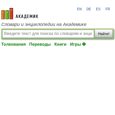
EN
DE
ES
FR
academic.ru
Словари и энциклопедии на Академике
Найти!
Толкования
Переводы
Книги
Игры ⚽