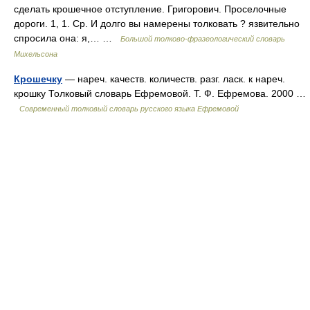
сделать крошечное отступление. Григорович. Проселочные
дороги. 1, 1. Ср. И долго вы намерены толковать ? язвительно
спросила она: я,… …
Большой толково-фразеологический словарь
Михельсона
Крошечку
— нареч. качеств. количеств. разг. ласк. к нареч.
крошку Толковый словарь Ефремовой. Т. Ф. Ефремова. 2000 …
Современный толковый словарь русского языка Ефремовой