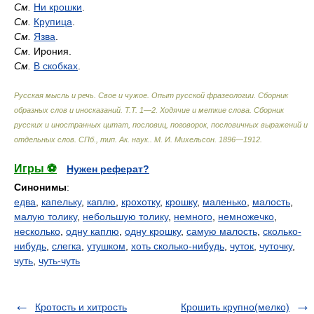
См.
Ни крошки
.
См.
Крупица
.
См.
Язва
.
См.
Ирония.
См.
В скобках
.
Русская мысль и речь. Свое и чужое. Опыт русской фразеологии. Сборник
образных слов и иносказаний. Т.Т. 1—2. Ходячие и меткие слова. Сборник
русских и иностранных цитат, пословиц, поговорок, пословичных выражений и
отдельных слов. СПб., тип. Ак. наук.
.
М. И. Михельсон
.
1896—1912
.
Игры ⚽
Нужен реферат?
Синонимы
:
едва
,
капельку
,
каплю
,
крохотку
,
крошку
,
маленько
,
малость
,
малую толику
,
небольшую толику
,
немного
,
немножечко
,
несколько
,
одну каплю
,
одну крошку
,
самую малость
,
сколько-
нибудь
,
слегка
,
утушком
,
хоть сколько-нибудь
,
чуток
,
чуточку
,
чуть
,
чуть-чуть
Кротость и хитрость
Крошить крупно(мелко)