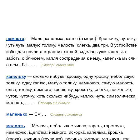
немного
— Мало, капелька, капля (в море). Крошечку, чуточку,
чуть чуть, малую толику, малость, слегка, два три. В устройстве
избы для ночлега странних людей виделась уже капелька
заботы о ближнем, капля сострадания к нему, капелька мысли
о нем . Гл.… …
Словарь синонимов
капельку
— сколько нибудь, крошку, одну крошку, небольшую
толику, одну каплю, малую толику, немножко, самую малость,
едва, толику, немного, крошечку, крохотку, слегка, несколько,
чуток, чуточку, хоть сколько нибудь, каплю, чуть, символически,
малость,… …
Словарь синонимов
маленько
— См …
Словарь синонимов
малость
— Мелочь, небольшое число, горсть, горсточка,
немножко, щепотка; немного, искорка, капелька, крошка
(кроха), крупица (крупинка), росинка, чуточка, чуть чуть, кое