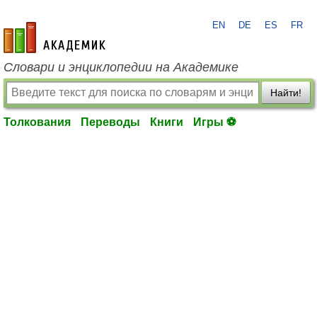
EN
DE
ES
FR
academic.ru
Словари и энциклопедии на Академике
Найти!
Толкования
Переводы
Книги
Игры ⚽