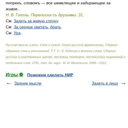
попрекъ, словомъ — все шевелящее и
задирающее за
живое...
Н. В. Гоголь. Переписка съ друзьями. 31.
См.
Задеть за живую струну
.
См.
За сердце хватать, брать
.
См.
Ура
.
Русская мысль и речь. Свое и чужое. Опыт русской фразеологии. Сборник
образных слов и иносказаний. Т.Т. 1—2. Ходячие и меткие слова. Сборник
русских и иностранных цитат, пословиц, поговорок, пословичных выражений и
отдельных слов. СПб., тип. Ак. наук.
.
М. И. Михельсон
.
1896—1912
.
Игры ⚽
Поможем сделать НИР
Задние мысли
Задеть в лицо