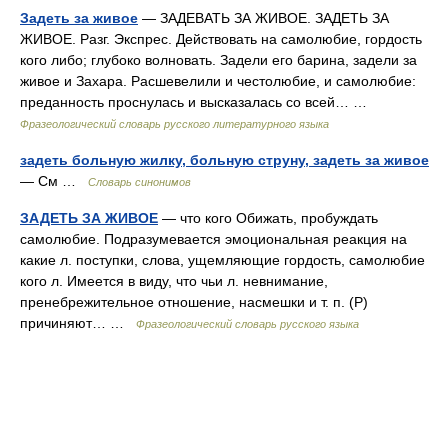
Задеть за живое
— ЗАДЕВАТЬ ЗА ЖИВОЕ. ЗАДЕТЬ ЗА
ЖИВОЕ. Разг. Экспрес. Действовать на самолюбие, гордость
кого либо; глубоко волновать. Задели его барина, задели за
живое и Захара. Расшевелили и честолюбие, и самолюбие:
преданность проснулась и высказалась со всей… …
Фразеологический словарь русского литературного языка
задеть больную жилку, больную струну, задеть за живое
— См …
Словарь синонимов
ЗАДЕТЬ ЗА ЖИВОЕ
— что кого Обижать, пробуждать
самолюбие. Подразумевается эмоциональная реакция на
какие л. поступки, слова, ущемляющие гордость, самолюбие
кого л. Имеется в виду, что чьи л. невнимание,
пренебрежительное отношение, насмешки и т. п. (Р)
причиняют… …
Фразеологический словарь русского языка