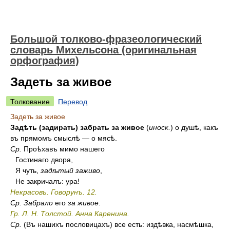
Большой толково-фразеологический
словарь Михельсона (оригинальная
орфография)
Задеть за живое
Толкование
Перевод
Задеть за живое
Задѣть (задирать) забрать за живое
(
иноск.
) о душѣ, какъ
въ прямомъ смыслѣ — о мясѣ.
Ср.
Проѣхавъ мимо нашего
Гостинаго двора,
Я чуть,
задѣтый заживо
,
Не закричалъ: ура!
Некрасовъ. Говорунъ. 12.
Ср.
Забрало
его
за живое
.
Гр. Л. Н. Толстой. Анна Каренина.
Ср.
(Въ нашихъ пословицахъ) все есть: издѣвка, насмѣшка,