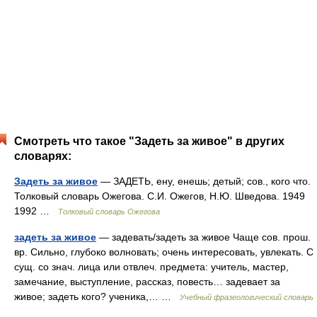
Смотреть что такое "Задеть за живое" в других
словарях:
Задеть за живое
— ЗАДЕТЬ, ену, енешь; детый; сов., кого что.
Толковый словарь Ожегова. С.И. Ожегов, Н.Ю. Шведова. 1949
1992 …
Толковый словарь Ожегова
задеть за живое
— задевать/задеть за живое Чаще сов. прош.
вр. Сильно, глубоко волновать; очень интересовать, увлекать. С
сущ. со знач. лица или отвлеч. предмета: учитель, мастер,
замечание, выступление, рассказ, повесть… задевает за
живое; задеть кого? ученика,… …
Учебный фразеологический словарь