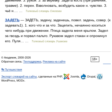
движении. З. рукой. З. за верёвку. Задета кость (при ранении,
травме). 2. перен. Взволновать, возбудить какое н. чувство. З.
чьё н.… …
Толковый словарь Ожегова
ЗАДЕТЬ
— ЗАДЕТЬ, задену, заденешь, повел. задень, совер. (к
задевать1). 1. кого что и за что. Зацепить, нечаянно коситься
чего нибудь при движении. Птица задела меня крылом. Задел
за гвоздь и порвал пальто. Рукавом задел стакан и опрокинул
его. Пуля… …
Толковый словарь Ушакова
© Академик, 2000-2026
18+
Обратная связь:
Техподдержка
,
Реклама на сайте
👣 Путешествия
Экспорт словарей на сайты
, сделанные на PHP,
Joomla,
Drupal,
WordPress, MODx.