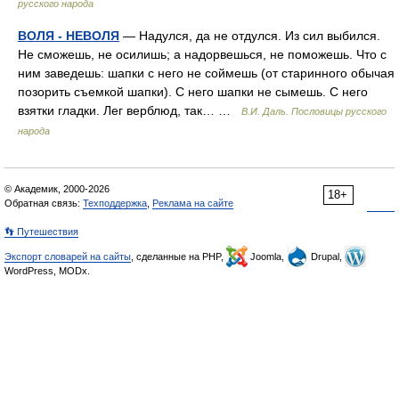
русского народа
ВОЛЯ - НЕВОЛЯ
— Надулся, да не отдулся. Из сил выбился.
Не сможешь, не осилишь; а надорвешься, не поможешь. Что с
ним заведешь: шапки с него не соймешь (от старинного обычая
позорить съемкой шапки). С него шапки не сымешь. С него
взятки гладки. Лег верблюд, так… …
В.И. Даль. Пословицы русского
народа
© Академик, 2000-2026
18+
Обратная связь:
Техподдержка
,
Реклама на сайте
👣 Путешествия
Экспорт словарей на сайты
, сделанные на PHP,
Joomla,
Drupal,
WordPress, MODx.