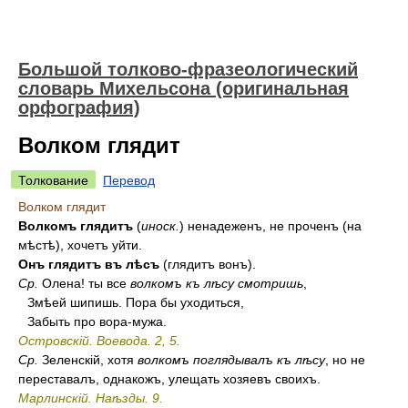
Большой толково-фразеологический
словарь Михельсона (оригинальная
орфография)
Волком глядит
Толкование
Перевод
Волком глядит
Волкомъ глядитъ
(
иноск.
) ненадеженъ, не проченъ (на
мѣстѣ), хочетъ уйти.
Онъ глядитъ въ лѣсъ
(глядитъ вонъ).
Ср.
Олена! ты все
волкомъ къ лѣсу смотришь
,
Змѣей шипишь. Пора бы уходиться,
Забыть про вора-мужа.
Островскій. Воевода. 2, 5.
Ср.
Зеленскій, хотя
волкомъ поглядывалъ къ лѣсу
, но не
переставалъ, однакожъ, улещать хозяевъ своихъ.
Марлинскій. Наѣзды. 9.