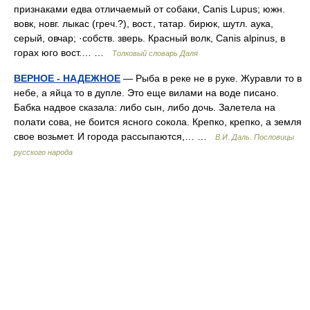
признаками едва отличаемый от собаки, Canis Lupus; южн.
вовк, новг. лыкас (греч.?), вост., татар. бирюк, шутл. аука,
серый, овчар; ·собств. зверь. Красный волк, Canis alpinus, в
горах юго вост.… …
Толковый словарь Даля
ВЕРНОЕ - НАДЕЖНОЕ
— Рыба в реке не в руке. Журавли то в
небе, а яйца то в дупле. Это еще вилами на воде писано.
Бабка надвое сказала: либо сын, либо дочь. Залетела на
полати сова, не боится ясного сокола. Крепко, крепко, а земля
свое возьмет. И города рассыпаются,… …
В.И. Даль. Пословицы
русского народа