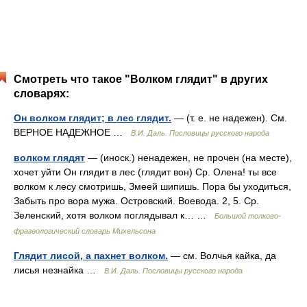
Смотреть что такое "Волком глядит" в других
словарях:
Он волком глядит; в лес глядит.
— (т. е. не надежен). См.
ВЕРНОЕ НАДЕЖНОЕ …
В.И. Даль. Пословицы русского народа
волком глядят
— (иноск.) ненадежен, не прочен (на месте),
хочет уйти Он глядит в лес (глядит вон) Ср. Олена! ты все
волком к лесу смотришь, Змеей шипишь. Пора бы уходиться,
Забыть про вора мужа. Островский. Воевода. 2, 5. Ср.
Зеленский, хотя волком поглядывал к… …
Большой толково-
фразеологический словарь Михельсона
Глядит лисой, а пахнет волком.
— см. Волчья кайка, да
лисья незнайка …
В.И. Даль. Пословицы русского народа