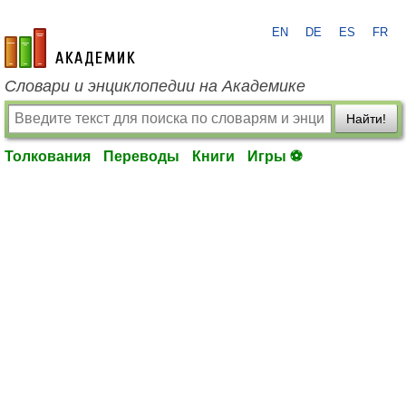
EN
DE
ES
FR
academic.ru
Словари и энциклопедии на Академике
Найти!
Толкования
Переводы
Книги
Игры ⚽