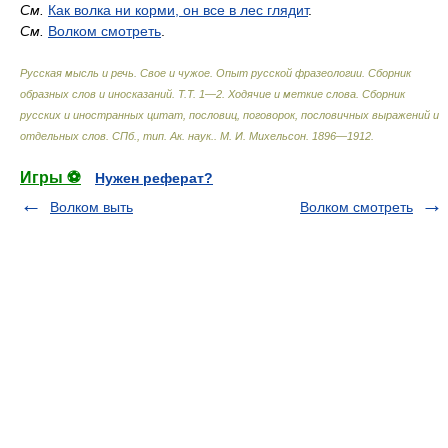
См.
Как волка ни корми, он все в лес глядит
.
См.
Волком смотреть
.
Русская мысль и речь. Свое и чужое. Опыт русской фразеологии. Сборник
образных слов и иносказаний. Т.Т. 1—2. Ходячие и меткие слова. Сборник
русских и иностранных цитат, пословиц, поговорок, пословичных выражений и
отдельных слов. СПб., тип. Ак. наук.
.
М. И. Михельсон
.
1896—1912
.
Игры ⚽
Нужен реферат?
Волком выть
Волком смотреть