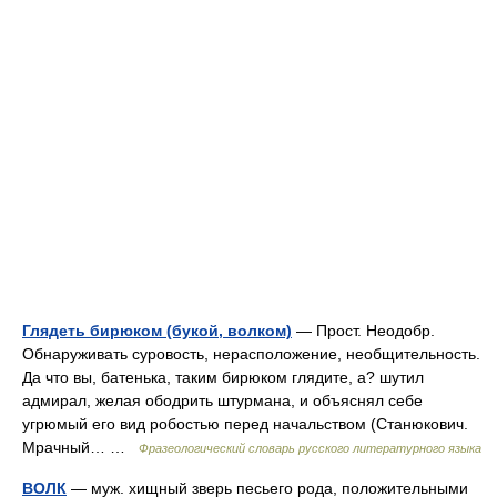
Глядеть бирюком (букой, волком)
— Прост. Неодобр.
Обнаруживать суровость, нерасположение, необщительность.
Да что вы, батенька, таким бирюком глядите, а? шутил
адмирал, желая ободрить штурмана, и объяснял себе
угрюмый его вид робостью перед начальством (Станюкович.
Мрачный… …
Фразеологический словарь русского литературного языка
ВОЛК
— муж. хищный зверь песьего рода, положительными