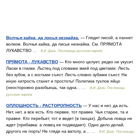
Волчья кайка, да лисья незнайка.
— Глядит лисой, а пахнет
волком. Волчья кайка, да лисья незнайка. См. ПРЯМОТА
ЛУКАВСТВО …
В.И. Даль. Пословицы русского народа
ПРЯМОТА - ЛУКАВСТВО
— Кто много целует, редко не укусит.
Ласки в глазки. Льстец под словами змей под цветами. Лесть
без зубов, а с костьми съест. Лесть словно зубами съест. На
иную хитрость станет и простоты! Политика тухлое яйцо
(неосторожно разобьешь, так одна… …
В.И. Даль. Пословицы
русского народа
ОПЛОШНОСТЬ - РАСТОРОПНОСТЬ
— У нас и нет, да есть.
Нет, нет, а все есть. Кто первее, тот правее. Чья старее, та и
правее. Кто перебьет, тот и ведет (в танцах). Добыча ловца не
ждет (прибавка: а ловец ее поджидает). Одно дело делай,
другого не порть! Не гляди на ватолу, а… …
В.И. Даль. Пословицы