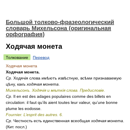
Большой толково-фразеологический
словарь Михельсона (оригинальная
орфография)
Ходячая монета
Толкование
Перевод
Ходячая монета
Ходячая монета.
Ср.
Ходячія слова имѣютъ извѣстную, всѣми признаваемую
цѣну, какъ
ходячая монета
.
Михельсонъ. Ходячія и мѣткія слова. Предисловіе.
Ср.
Il en est des adages populaires comme des billets en
circulation: il faut qu’ils aient toutes leur valeur, qu’une bonne
plume les eodosse.
Fournier. L’esprit des autres. 6.
Ср.
Честность есть единственная всеобщая
ходячая монета
.
(Кит. посл.)