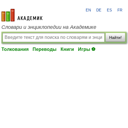
EN
DE
ES
FR
academic.ru
Словари и энциклопедии на Академике
Найти!
Толкования
Переводы
Книги
Игры ⚽