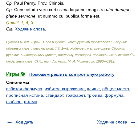
Ср.
Paul Perny. Prov. Chinois.
Ср.
Consuetudo vero certissima loquendi magistra
utendumque
plane sermone
, ut nummo cui publica forma est.
Quintil. 1, 4, 3.
См.
Ходячие слова
.
Русская мысль и речь. Свое и чужое. Опыт русской фразеологии. Сборник
образных слов и иносказаний. Т.Т. 1—2. Ходячие и меткие слова. Сборник
русских и иностранных цитат, пословиц, поговорок, пословичных выражений и
отдельных слов. СПб., тип. Ак. наук.
.
М. И. Михельсон
.
1896—1912
.
Игры ⚽
Поможем решить контрольную работу
Синонимы
:
избитая формула
,
избитое выражение
,
клише
,
общее место
,
прописная истина
,
стандарт
,
трафарет
,
трюизм
,
формула
,
шаблон
,
штамп
Ход дать
Ходячие слова