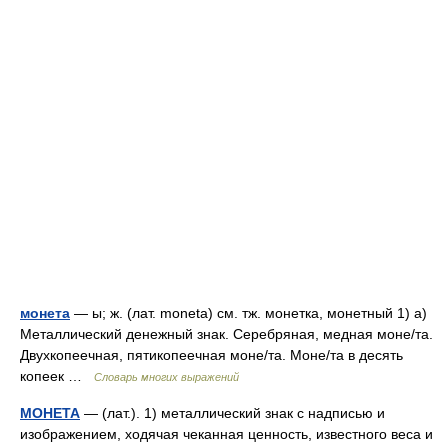
монета
— ы; ж. (лат. moneta) см. тж. монетка, монетный 1) а)
Металлический денежный знак. Серебряная, медная моне/та.
Двухкопеечная, пятикопеечная моне/та. Моне/та в десять
копеек …
Словарь многих выражений
МОНЕТА
— (лат.). 1) металлический знак с надписью и
изображением, ходячая чеканная ценность, известного веса и