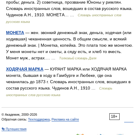
пробы; деньга. 2) советница, прозвание Юноны у римлян.
Словарь иностранных слов, вошедших в состав русского языка.
Чудинов А.Н., 1910. МОНЕТА… …
Словарь иностранных слов
русского языка
МОНЕТА
— жен. звонкий денежный знак, деньга, ходячая (или
ходившая) чеканенная ценность. В общем смысле, и всякий
денежный знак. | Монетка, копейка. Это плата тою же монетою.
У меня монеты нет и сметы, а сяду есть, и хлеб то вчесть.
Монет муж., астрах.… …
Толковый словарь Даля
ХОДЯЧАЯ МАРКА
— КУРАНТ МАРКА или ХОДЯЧАЯ МАРКА
монета, бывшая в ходу в Гамбурге и Любеке, где она
чеканилась до 1873 г. Словарь иностранных слов, вошедших в
состав русского языка. Чудинов А.Н., 1910 …
Словарь
иностранных слов русского языка
© Академик, 2000-2026
18+
Обратная связь:
Техподдержка
,
Реклама на сайте
👣 Путешествия