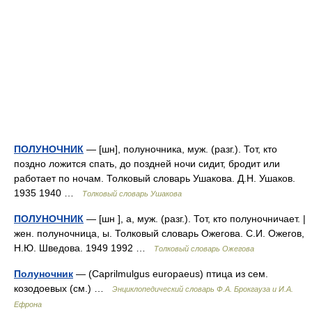
ПОЛУНОЧНИК
— [шн], полуночника, муж. (разг.). Тот, кто
поздно ложится спать, до поздней ночи сидит, бродит или
работает по ночам. Толковый словарь Ушакова. Д.Н. Ушаков.
1935 1940 …
Толковый словарь Ушакова
ПОЛУНОЧНИК
— [шн ], а, муж. (разг.). Тот, кто полуночничает. |
жен. полуночница, ы. Толковый словарь Ожегова. С.И. Ожегов,
Н.Ю. Шведова. 1949 1992 …
Толковый словарь Ожегова
Полуночник
— (Caprilmulgus europaeus) птица из сем.
козодоевых (см.) …
Энциклопедический словарь Ф.А. Брокгауза и И.А.
Ефрона