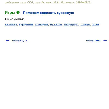
отдельных слов. СПб., тип. Ак. наук.
.
М. И. Михельсон
.
1896—1912
.
Игры ⚽
Поможем написать курсовую
Синонимы
:
вампир
,
вурдалак
,
козодой
,
лунатик
,
подаргус
,
птица
,
сова
полундра
полусвет