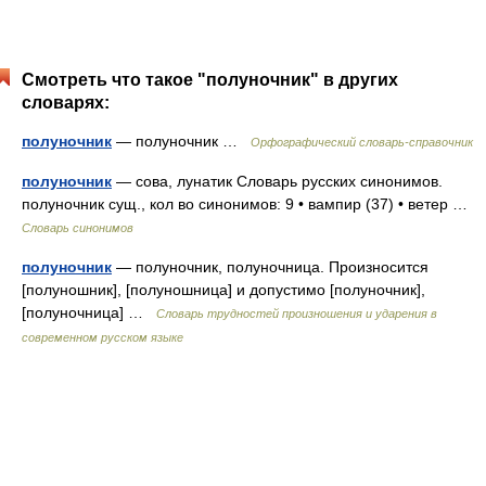
Смотреть что такое "полуночник" в других
словарях:
полуночник
— полуночник …
Орфографический словарь-справочник
полуночник
— сова, лунатик Словарь русских синонимов.
полуночник сущ., кол во синонимов: 9 • вампир (37) • ветер …
Словарь синонимов
полуночник
— полуночник, полуночница. Произносится
[полуношник], [полуношница] и допустимо [полуночник],
[полуночница] …
Словарь трудностей произношения и ударения в
современном русском языке