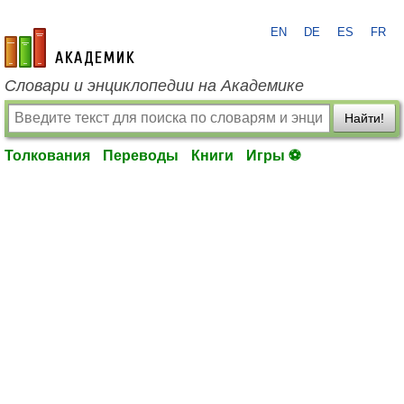
EN
DE
ES
FR
academic.ru
Словари и энциклопедии на Академике
Найти!
Толкования
Переводы
Книги
Игры ⚽