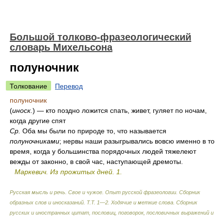
Большой толково-фразеологический
словарь Михельсона
полуночник
Толкование
Перевод
полуночник
(
иноск.
) — кто поздно ложится спать, живет, гуляет по ночам,
когда другие спят
Ср.
Оба мы были по природе то, что называется
полуночниками
; нервы наши разыгрывались вовсю именно в то
время, когда у большинства порядочных людей тяжелеют
вежды от законно, в свой час, наступающей дремоты.
Маркевич. Из прожитых дней. 1.
Русская мысль и речь. Свое и чужое. Опыт русской фразеологии. Сборник
образных слов и иносказаний. Т.Т. 1—2. Ходячие и меткие слова. Сборник
русских и иностранных цитат, пословиц, поговорок, пословичных выражений и