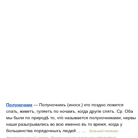
Полуночник
— Полуночникъ (иноск.) кто поздно ложится
спать, живетъ, гуляетъ по ночамъ, когда другіе спятъ. Ср. Оба
мы были по природѣ то, что̀ называется полуночниками; нервы
наши разыгрывались во всю именно въ то время, когда у
большинства порядочныхъ людей… …
Большой толково-
фразеологический словарь Михельсона (оригинальная орфография)