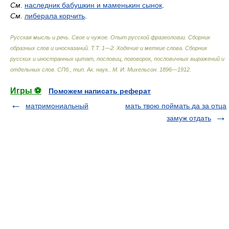
См.
наследник бабушкин и маменькин сынок
.
См.
либерала корчить
.
Русская мысль и речь. Свое и чужое. Опыт русской фразеологии. Сборник
образных слов и иносказаний. Т.Т. 1—2. Ходячие и меткие слова. Сборник
русских и иностранных цитат, пословиц, поговорок, пословичных выражений и
отдельных слов. СПб., тип. Ак. наук.
.
М. И. Михельсон
.
1896—1912
.
Игры ⚽
Поможем написать реферат
матримониальный
мать твою поймать да за отца
замуж отдать