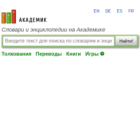
EN
DE
ES
FR
academic.ru
Словари и энциклопедии на Академике
Найти!
Толкования
Переводы
Книги
Игры ⚽