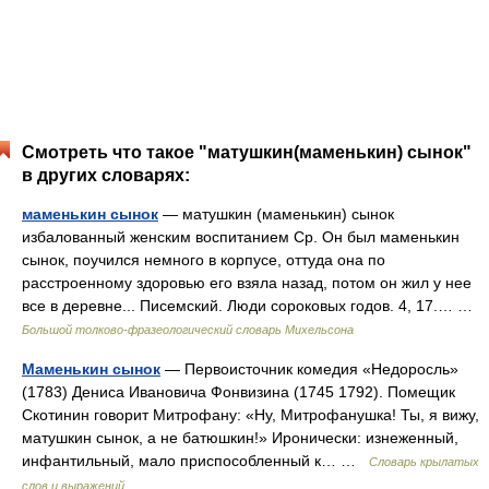
Смотреть что такое "матушкин(маменькин) сынок"
в других словарях:
маменькин сынок
— матушкин (маменькин) сынок
избалованный женским воспитанием Ср. Он был маменькин
сынок, поучился немного в корпусе, оттуда она по
расстроенному здоровью его взяла назад, потом он жил у нее
все в деревне... Писемский. Люди сороковых годов. 4, 17.… …
Большой толково-фразеологический словарь Михельсона
Маменькин сынок
— Первоисточник комедия «Недоросль»
(1783) Дениса Ивановича Фонвизина (1745 1792). Помещик
Скотинин говорит Митрофану: «Ну, Митрофанушка! Ты, я вижу,
матушкин сынок, а не батюшкин!» Иронически: изнеженный,
инфантильный, мало приспособленный к… …
Словарь крылатых
слов и выражений