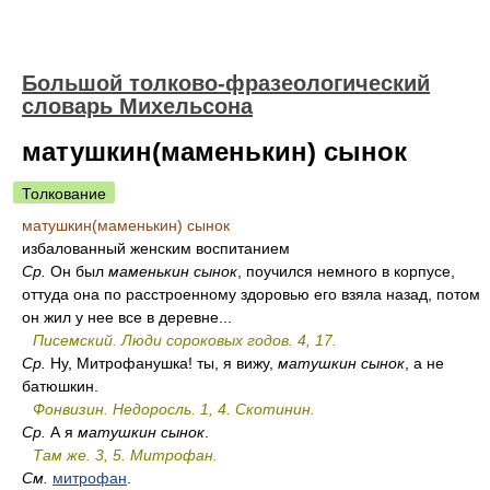
Большой толково-фразеологический
словарь Михельсона
матушкин(маменькин) сынок
Толкование
матушкин(маменькин) сынок
избалованный женским воспитанием
Ср.
Он был
маменькин сынок
, поучился немного в корпусе,
оттуда она по расстроенному здоровью его взяла назад, потом
он жил у нее все в деревне...
Писемский. Люди сороковых годов. 4, 17.
Ср.
Ну, Митрофанушка! ты, я вижу,
матушкин сынок
, а не
батюшкин.
Фонвизин. Недоросль. 1, 4. Скотинин.
Ср.
А я
матушкин сынок
.
Там же. 3, 5. Митрофан.
См.
митрофан
.