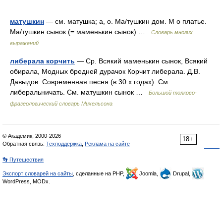
матушкин
— см. матушка; а, о. Ма/тушкин дом. М о платье.
Ма/тушкин сынок (= маменькин сынок) …
Словарь многих
выражений
либерала корчить
— Ср. Всякий маменькин сынок, Всякий
обирала, Модных бредней дурачок Корчит либерала. Д.В.
Давыдов. Современная песня (в 30 х годах). См.
либеральничать. См. матушкин сынок …
Большой толково-
фразеологический словарь Михельсона
© Академик, 2000-2026
18+
Обратная связь:
Техподдержка
,
Реклама на сайте
👣 Путешествия
Экспорт словарей на сайты
, сделанные на PHP,
Joomla,
Drupal,
WordPress, MODx.