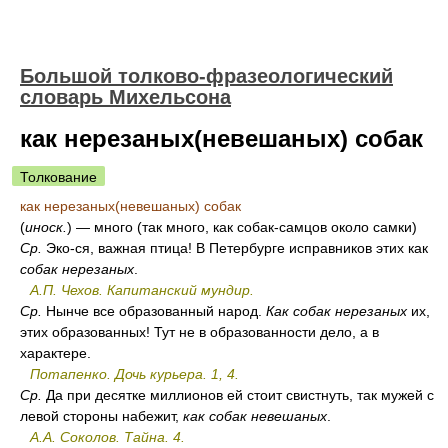
Большой толково-фразеологический
словарь Михельсона
как нерезаных(невешаных) собак
Толкование
как нерезаных(невешаных) собак
(
иноск.
) — много (так много, как собак-самцов около самки)
Ср.
Эко-ся, важная птица! В Петербурге исправников этих как
собак нерезаных
.
А.П. Чехов. Капитанский мундир.
Ср.
Нынче все образованный народ.
Как собак нерезаных
их,
этих образованных! Тут не в образованности дело, а в
характере.
Потапенко. Дочь курьера. 1, 4.
Ср.
Да при десятке миллионов ей стоит свистнуть, так мужей с
левой стороны набежит,
как собак невешаных
.
А.А. Соколов. Тайна. 4.