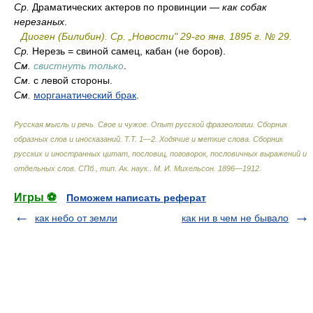
Ср.
Драматических актеров по провинции —
как собак
нерезаных
.
Диоген (Билибин).
Ср.
„Новости" 29-го янв. 1895 г. № 29.
Ср.
Нерезь = свиной самец, кабан (не боров).
См.
свистнуть только
.
См.
с левой стороны.
См.
морганатический брак
.
Русская мысль и речь. Свое и чужое. Опыт русской фразеологии. Сборник
образных слов и иносказаний. Т.Т. 1—2. Ходячие и меткие слова. Сборник
русских и иностранных цитат, пословиц, поговорок, пословичных выражений и
отдельных слов. СПб., тип. Ак. наук.
.
М. И. Михельсон
.
1896—1912
.
Игры ⚽
Поможем написать реферат
как небо от земли
как ни в чем не бывало