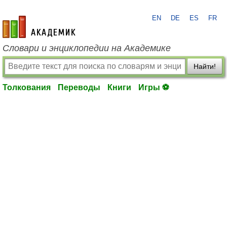
EN
DE
ES
FR
academic.ru
Словари и энциклопедии на Академике
Найти!
Толкования
Переводы
Книги
Игры ⚽