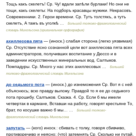
Тощъ какъ скелетъ! Ср. Чу! вдали запѣли бурлаки! Но они не
тощи, какъ скелеты: На подборъ красавцы мужики. Некрасовъ.
Современники. 2. Герои времени. Ср. Тутъ толстякъ, а тутъ
скелетъ, А тамъ въ уголкѣ …
Большой толково-фразеологический
словарь Михельсона (оригинальная орфография)
ахиллесова пята
— (иноск.) слабая сторона (легко уязвимая)
Ср. Отсутствие ясно сознанной цели вот ахиллесова пята всех
администраторов, получивших воспитание у Дюссо и в
заведении искусственных минеральных вод. Салтыков.
Помпадуры. Ср. Много у нас этих ахиллесовых …
Большой
толково-фразеологический словарь Михельсона
до седьмого пота
— (иноск.) до изнеможения Ср. Вот я с ней
объяснюсь; всю правду выложу. Правдой то я ее до седьмого
пота прошибу. Салтыков. Сказка. 4. Ср. Если б мы имели
четвертак в кармане, Вставши на работу, говорят крестьяне То,
брат, по косушке важно б мы… …
Большой толково-
фразеологический словарь Михельсона
запутать
— (кого) иноск.: сбивать с толку, говоря сбивчиво,
противоречиво и неясно; (что) затемнять Ср. Сколько ни путай,