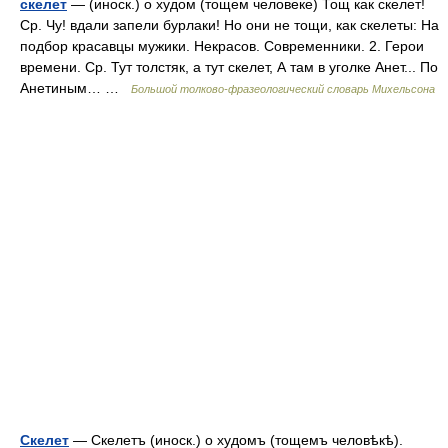
скелет
— (иноск.) о худом (тощем человеке) Тощ как скелет!
Ср. Чу! вдали запели бурлаки! Но они не тощи, как скелеты: На
подбор красавцы мужики. Некрасов. Современники. 2. Герои
времени. Ср. Тут толстяк, а тут скелет, А там в уголке Анет... По
Анетиным… …
Большой толково-фразеологический словарь Михельсона
Скелет
— Скелетъ (иноск.) о худомъ (тощемъ человѣкѣ).