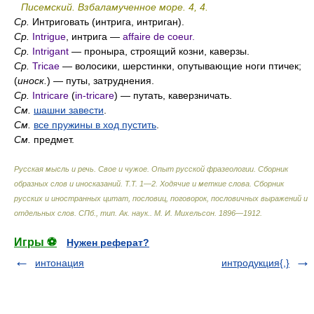
Писемский. Взбаламученное море. 4, 4.
Ср.
Интриговать (интрига, интриган).
Ср.
Intrigue
, интрига —
affaire de coeur.
Ср.
Intrigant
— проныра, строящий козни, каверзы.
Ср.
Tricae
— волосики, шерстинки, опутывающие ноги птичек;
(
иноск.
) — путы, затруднения.
Ср.
Intricare
(
in-tricare
) — путать, каверзничать.
См.
шашни завести
.
См.
все пружины в ход пустить
.
См.
предмет.
Русская мысль и речь. Свое и чужое. Опыт русской фразеологии. Сборник
образных слов и иносказаний. Т.Т. 1—2. Ходячие и меткие слова. Сборник
русских и иностранных цитат, пословиц, поговорок, пословичных выражений и
отдельных слов. СПб., тип. Ак. наук.
.
М. И. Михельсон
.
1896—1912
.
Игры ⚽
Нужен реферат?
интонация
интродукция{,}