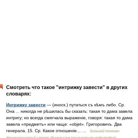
Смотреть что такое "интрижку завести" в других
словарях:
Интрижку завести
— (иноск.) путаться съ кѣмъ либо. Ср.
Она ... никогда не рѣшилась бы сказать: такая то дама завела
интригу; но всегда смягчала выраженіе, говоря: такая то дама
завела «предметъ» или чаще: «objet». Григоровичъ. Два
генерала. 15. Ср. Какое отношеніе… …
Большой толково-
фразеологический словарь Михельсона (оригинальная орфография)