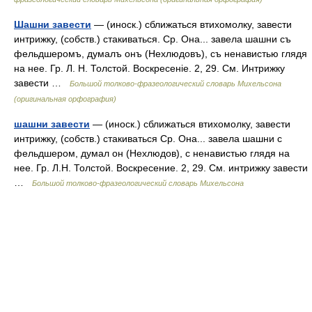
Шашни завести
— (иноск.) сближаться втихомолку, завести
интрижку, (собств.) стакиваться. Ср. Она... завела шашни съ
фельдшеромъ, думалъ онъ (Нехлюдовъ), съ ненавистью глядя
на нее. Гр. Л. Н. Толстой. Воскресеніе. 2, 29. См. Интрижку
завести …
Большой толково-фразеологический словарь Михельсона
(оригинальная орфография)
шашни завести
— (иноск.) сближаться втихомолку, завести
интрижку, (собств.) стакиваться Ср. Она... завела шашни с
фельдшером, думал он (Нехлюдов), с ненавистью глядя на
нее. Гр. Л.Н. Толстой. Воскресение. 2, 29. См. интрижку завести
…
Большой толково-фразеологический словарь Михельсона