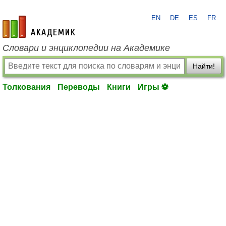
EN
DE
ES
FR
academic.ru
Словари и энциклопедии на Академике
Найти!
Толкования
Переводы
Книги
Игры ⚽