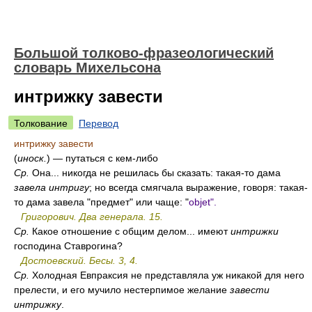
Большой толково-фразеологический
словарь Михельсона
интрижку завести
Толкование
Перевод
интрижку завести
(
иноск.
) — путаться с кем-либо
Ср.
Она... никогда не решилась бы сказать: такая-то дама
завела интригу
; но всегда смягчала выражение, говоря: такая-
то дама завела "предмет" или чаще: "
objet".
Григорович. Два генерала. 15.
Ср.
Какое отношение с общим делом... имеют
интрижки
господина Ставрогина?
Достоевский. Бесы. 3, 4.
Ср.
Холодная Евпраксия не представляла уж никакой для него
прелести, и его мучило нестерпимое желание
завести
интрижку
.