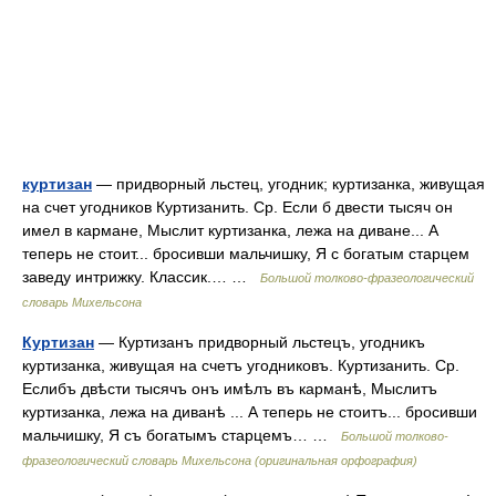
куртизан
— придворный льстец, угодник; куртизанка, живущая
на счет угодников Куртизанить. Ср. Если б двести тысяч он
имел в кармане, Мыслит куртизанка, лежа на диване... А
теперь не стоит... бросивши мальчишку, Я с богатым старцем
заведу интрижку. Классик.… …
Большой толково-фразеологический
словарь Михельсона
Куртизан
— Куртизанъ придворный льстецъ, угодникъ
куртизанка, живущая на счетъ угодниковъ. Куртизанить. Ср.
Еслибъ двѣсти тысячъ онъ имѣлъ въ карманѣ, Мыслитъ
куртизанка, лежа на диванѣ ... А теперь не стоитъ... бросивши
мальчишку, Я съ богатымъ старцемъ… …
Большой толково-
фразеологический словарь Михельсона (оригинальная орфография)