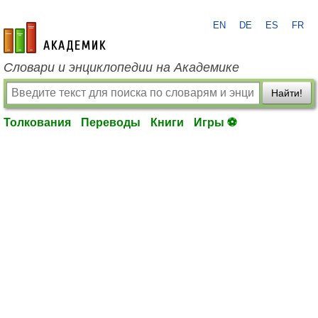
EN
DE
ES
FR
academic.ru
Словари и энциклопедии на Академике
Найти!
Толкования
Переводы
Книги
Игры ⚽