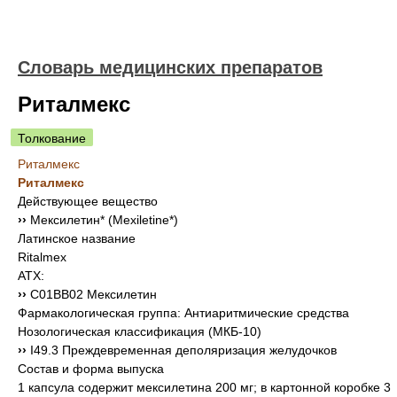
Словарь медицинских препаратов
Риталмекс
Толкование
Риталмекс
Риталмекс
Действующее вещество
››
Мексилетин* (Mexiletine*)
Латинское название
Ritalmex
АТХ:
››
C01BB02 Мексилетин
Фармакологическая группа: Антиаритмические средства
Нозологическая классификация (МКБ-10)
››
I49.3 Преждевременная деполяризация желудочков
Состав и форма выпуска
1 капсула содержит мексилетина 200 мг; в картонной коробке 3