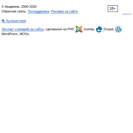
© Академик, 2000-2026
18+
Обратная связь:
Техподдержка
,
Реклама на сайте
👣 Путешествия
Экспорт словарей на сайты
, сделанные на PHP,
Joomla,
Drupal,
WordPress, MODx.