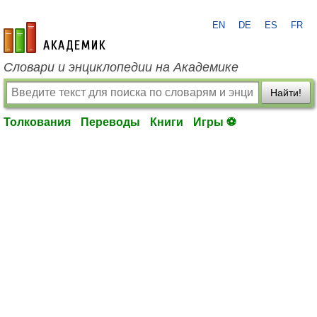
EN
DE
ES
FR
academic.ru
Словари и энциклопедии на Академике
Найти!
Толкования
Переводы
Книги
Игры ⚽