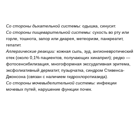
Со стороны дыхательной системы:
одышка, синусит.
Со стороны пищеварительной системы:
сухость во рту или
горле, тошнота, запор или диарея, метеоризм, панкреатит,
гепатит.
Аллергические реакции:
кожная сыпь, зуд, ангионевротический
отек (около 0,1% пациентов, получающих хинаприл); редко —
фотосенсибилизация, многоформная экссудативная эритема,
эксфолиативный дерматит, пузырчатка, синдром Стивенса-
Джонсона (связан с наличием гидрохлоротиазида).
Со стороны мочевыделительной системы:
инфекции
мочевых путей, нарушение функции почек.