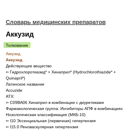
Словарь медицинских препаратов
Аккузид
Толкование
Аккузид
Аккузид
Действующее вещество
››
Гидрохлоротиазид* + Хинаприл* (Hydrochlorothiazide* +
Quinapril*)
Латинское название
Accuzide
АТХ:
››
C09BA06 Хинаприл в комбинации с диуретиками
Фармакологическая группа: Ингибиторы АПФ в комбинациях
Нозологическая классификация (МКБ-10)
››
I10 Эссенциальная (первичная) гипертензия
››
I15.0 Реноваскулярная гипертензия