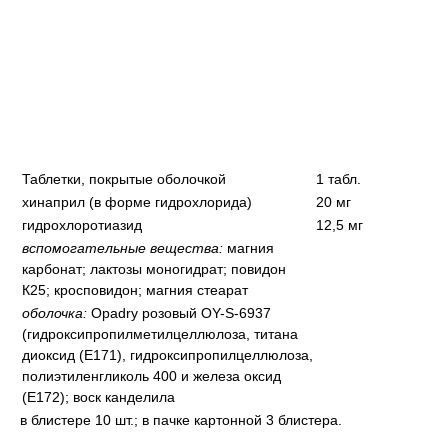
Таблетки, покрытые оболочкой
1 табл.
хинаприл (в форме гидрохлорида)
20 мг
гидрохлоротиазид
12,5 мг
вспомогательные вещества:
магния
карбонат; лактозы моногидрат; повидон
К25; кросповидон; магния стеарат
оболочка:
Opadry розовый OY-S-6937
(гидроксипропилметилцеллюлоза, титана
диоксид (Е171), гидроксипропилцеллюлоза,
полиэтиленгликоль 400 и железа оксид
(Е172); воск канделила
в блистере 10 шт.; в пачке картонной 3 блистера.