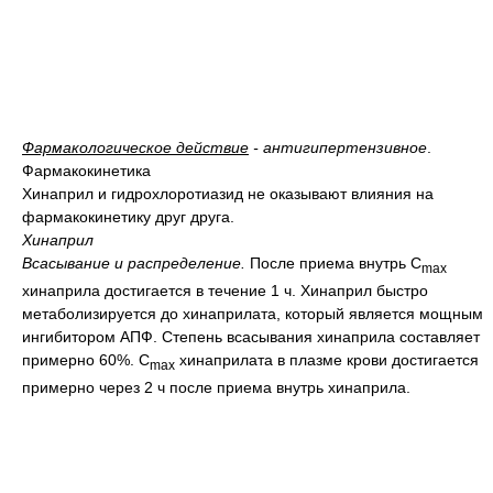
Фармакологическое действие
- антигипертензивное
.
Фармакокинетика
Хинаприл и гидрохлоротиазид не оказывают влияния на
фармакокинетику друг друга.
Хинаприл
Всасывание и распределение.
После приема внутрь C
max
хинаприла достигается в течение 1 ч. Хинаприл быстро
метаболизируется до хинаприлата, который является мощным
ингибитором АПФ. Степень всасывания хинаприла составляет
примерно 60%. C
хинаприлата в плазме крови достигается
max
примерно через 2 ч после приема внутрь хинаприла.