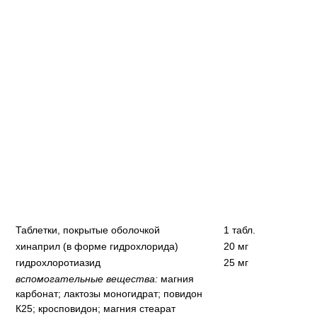
Таблетки, покрытые оболочкой
1 табл.
хинаприл (в форме гидрохлорида)
20 мг
гидрохлоротиазид
25 мг
вспомогательные вещества:
магния
карбонат; лактозы моногидрат; повидон
К25; кросповидон; магния стеарат