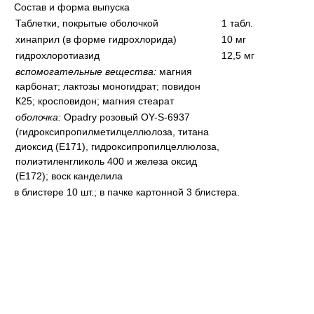
Состав и форма выпуска
Таблетки, покрытые оболочкой
1 табл.
хинаприл (в форме гидрохлорида)
10 мг
гидрохлоротиазид
12,5 мг
вспомогательные вещества:
магния
карбонат; лактозы моногидрат; повидон
К25; кросповидон; магния стеарат
оболочка:
Opadry розовый OY-S-6937
(гидроксипропилметилцеллюлоза, титана
диоксид (Е171), гидроксипропилцеллюлоза,
полиэтиленгликоль 400 и железа оксид
(Е172); воск канделила
в блистере 10 шт.; в пачке картонной 3 блистера.