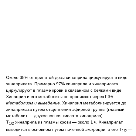
Около 38% от принятой дозы хинаприла циркулирует в виде
хинаприлата. Примерно 97% хинаприла и хинаприлата
циркулируют в плазме крови в связанном с белками виде.
Хинаприл и его метаболиты не проникают через ГЭБ.
Метаболизм и выведение.
Хинаприл метаболизируется до
хинаприлата путем отщепления эфирной группы (главный
метаболит — двухосновная кислота хинаприла).
T
хинаприла из плазмы крови — около 1 ч. Хинаприлат
1/2
выводится в основном путем почечной экскреции, а его T
—
1/2