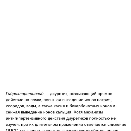
Гидрохлоротиазид
— диуретик, оказывающий прямое
действие на почки, повышая выведение ионов натрия,
хлоридов, воды, а также калия и бикарбонатных ионов и
снижая выведение ионов кальция. Хотя механизм
антигипертензивного действия диуретиков полностью не
изучен, при их длительном применении отмечается снижение
ОПСС, связанное, вероятно, с изменением обмена ионов