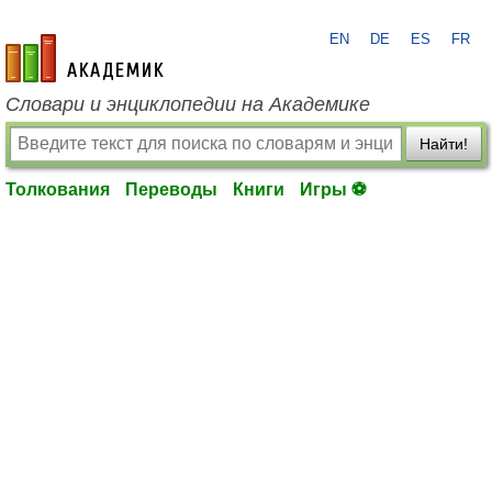
EN
DE
ES
FR
academic.ru
Словари и энциклопедии на Академике
Найти!
Толкования
Переводы
Книги
Игры ⚽