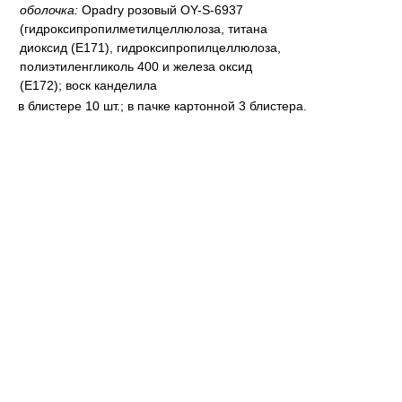
оболочка:
Opadry розовый OY-S-6937
(гидроксипропилметилцеллюлоза, титана
диоксид (Е171), гидроксипропилцеллюлоза,
полиэтиленгликоль 400 и железа оксид
(Е172); воск канделила
в блистере 10 шт.; в пачке картонной 3 блистера.