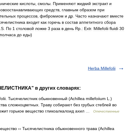
анические
кислоты
,
смолы
.
Применяют
жидкий
экстракт
и
ровоостанавливающих
средств
,
главным
образом
при
тельных
процессов
,
фибромиом
и
др
.
Часто
назначают
вместе
сячелистника
входит
как
горечь
в
состав
аппетитного
сбора
.
S
.
По
1
столовой
ложке
3
раза
в
день
Rp
.
:
Ехtr
.
Millefolii
fluidi
30
полчаса
до
еды
)
Herba Millefolii
ЧЕЛИСТНИКА" в других словарях:
olii. Тысячелистник обыкновенный (Achillea millefoiium L.)
тва сложноцветных. Траву собирают без грубых стеблей во
ержит горькое вещество гликоалкалоид ахил …
Отечественные
щество ›› Тысячелистника обыкновенного трава (Achillea