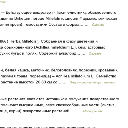
атов
— Действующее вещество ›› Тысячелистника обыкновенного
 название Briketum herbae Millefolii rotundum Фармакологическая
тывания крови), гемостатики Состав и форма… …
Словарь
Неrba Millefolii ). Собранная в фазу цветения и
обыкновенного (Achillea millefolium L.), сем. астровых
а сухих лугах и полях. Содержит алкалоид… …
Словарь
, белая кашка, маточник, белоголовняк, порезник, кровавник,
ахучая трава, порезница) – Achillea millefolium L. Семейство
е растение высотой 20 80 см со… …
Энциклопедия лекарственных
ные растения являются источником получения лекарственного
используют высушенные, реже свежесобранные части (листья,
невище, корни) лекарственных растений.… …
Медицинская
я смесь жидких летучих веществ, выделенных из