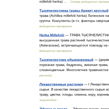
millefolii herba) …
Словарь медицинских препар
Тысячелистника травы брикет круглый
трава (Achillea millefolii herba) Латинское
группа: Коагулянты (в т.ч. факторы свер
медицинских препаратов
Herba Millefolii
— ТРАВА ТЫСЯЧЕЛИСТНИКА ( 
высушенная трава растений тысячелистника 
(Аsteraceae), встречающегося повсюду н
медицинских препаратов
Тысячелистник обыкновенный
— (дервеи
порезная трава, бедренец, змеиная трава, п
сложноцветные. Многолетнее травянисто
растений
Лекарственные растения
— I Лекарствен
сырья. В качестве лекарственного сырья 
траву, цветки, плоды, семена, кору, кор
энциклопедия
Эфирные масла
— Эфирное масло пахуча