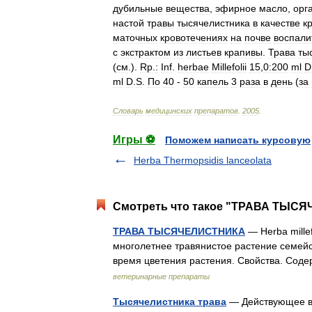
дубильные
вещества
,
эфирное
масло
,
орг
настой
травы
тысячелистника
в
качестве
к
маточных
кровотечениях
на
почве
воспали
c
экстрактом
из
листьев
крапивы
.
Трава
ты
(
см
.).
Rр
.
:
Inf
.
herbae
Millefolii
15
,
0:200
ml
D
ml
D
.
S
.
По
40
-
50
капель
3
раза
в
день
(
за
Словарь
медицинских
препаратов
.
2005
.
Игры ⚽
Поможем написать курсовую
Herba Thermopsidis lanceolata
Смотреть что такое "ТРАВА ТЫСЯ
ТРАВА ТЫСЯЧЕЛИСТНИКА
— Herba millef
многолетнее травянистое растение семейс
время цветения растения. Свойства. Сод
ветеринарные препараты
Тысячелистника трава
— Действующее ве