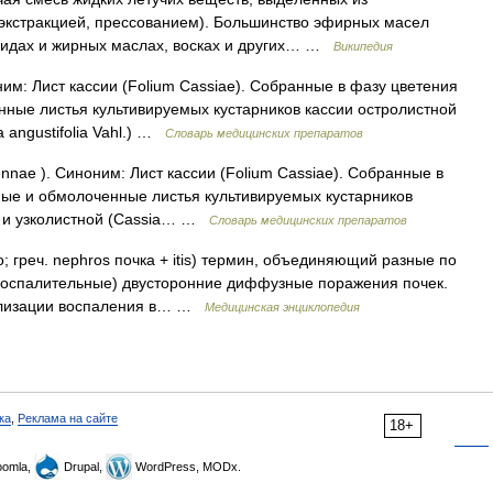
 экстракцией, прессованием). Большинство эфирных масел
пидах и жирных маслах, восках и других… …
Википедия
ним: Лист кассии (Folium Саssiае). Собранные в фазу цветения
ные листья культивируемых кустарников кассии остролистной
iа аngustifolia Vahl.) …
Словарь медицинских препаратов
ае ). Синоним: Лист кассии (Folium Саssiае). Собранные в
ые и обмолоченные листья культивируемых кустарников
l.) и узколистной (Саssiа… …
Словарь медицинских препаратов
о; греч. nephros почка + itis) термин, объединяющий разные по
оспалительные) двусторонние диффузные поражения почек.
кализации воспаления в… …
Медицинская энциклопедия
ка
,
Реклама на сайте
18+
omla,
Drupal,
WordPress, MODx.