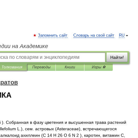
Запомнить сайт
Словарь на свой сайт
RU
едии на Академике
Найти!
Толкования
Переводы
Книги
Игры ⚽
аратов
ИКА
i
).
Собранная
в
фазу
цветения
и
высушенная
трава
растений
llefolium
L
.),
сем
.
астровых
(
Аsteraceae
),
встречающегося
алкалоид
ахиллеин
(
С
14
H
26
O
6
N
2
),
каротин
,
витамин
С
,