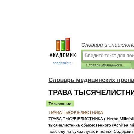
Словари и энциклоп
academic.ru
Словарь медицинских препаратов
Словарь медицинских преп
ТРАВА ТЫСЯЧЕЛИСТН
Толкование
ТРАВА
ТЫСЯЧЕЛИСТНИКА
ТРАВА
ТЫСЯЧЕЛИСТНИКА
(
Неrba
Millefoli
тысячелистника
обыкновенного
(
Achillea
mi
повсюду
на
сухих
лугах
и
полях
.
Содержит