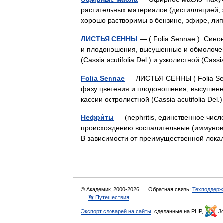
растительных материалов (дистилляцией,
хорошо растворимы в бензине, эфире, ли
ЛИСТЬЯ СЕННЫ
— ( Folia Sennае ). Сино
и плодоношения, высушенные и обмолочен
(Сassia acutifоlia Del.) и узколистной (Саss
Folia Sennae
— ЛИСТЬЯ СЕННЫ ( Folia Senn
фазу цветения и плодоношения, высушенн
кассии остролистной (Сassia acutifоlia De
Нефри́ты
— (nephritis, единственное числ
происхождению воспалительные (иммунов
В зависимости от преимущественной ло
© Академик, 2000-2026
Обратная связь:
Техподдерж
👣 Путешествия
Экспорт словарей на сайты
, сделанные на PHP,
Jo