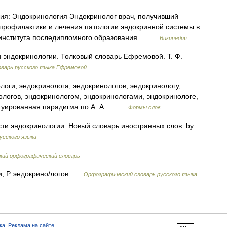
я: Эндокринология Эндокринолог врач, получивший
профилактики и лечения патологии эндокринной системы в
е института последипломного образования… …
Википедия
 эндокринологии. Толковый словарь Ефремовой. Т. Ф.
варь русского языка Ефремовой
оги, эндокринолога, эндокринологов, эндокринологу,
ологов, эндокринологом, эндокринологами, эндокринологе,
нтуированная парадигма по А. А.… …
Формы слов
сти эндокринологии. Новый словарь иностранных слов. by
усского языка
кий орфографический словарь
ги, Р. эндокрино/логов …
Орфографический словарь русского языка
ка
,
Реклама на сайте