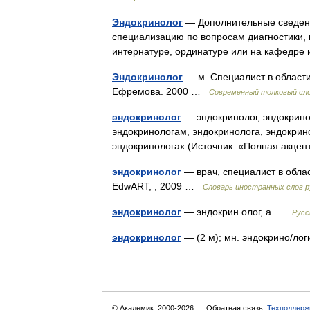
Эндокринолог
— Дополнительные сведени
специализацию по вопросам диагностики, 
интернатуре, ординатуре или на кафедр
Эндокринолог
— м. Специалист в области
Ефремова. 2000 …
Современный толковый сло
эндокринолог
— эндокринолог, эндокринол
эндокринологам, эндокринолога, эндокрин
эндокринологах (Источник: «Полная акце
эндокринолог
— врач, специалист в обла
EdwART, , 2009 …
Словарь иностранных слов р
эндокринолог
— эндокрин олог, а …
Русс
эндокринолог
— (2 м); мн. эндокрино/ло
© Академик, 2000-2026
Обратная связь:
Техподдерж