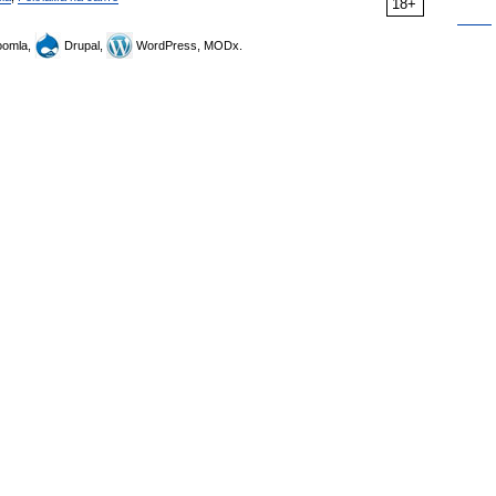
18+
omla,
Drupal,
WordPress, MODx.