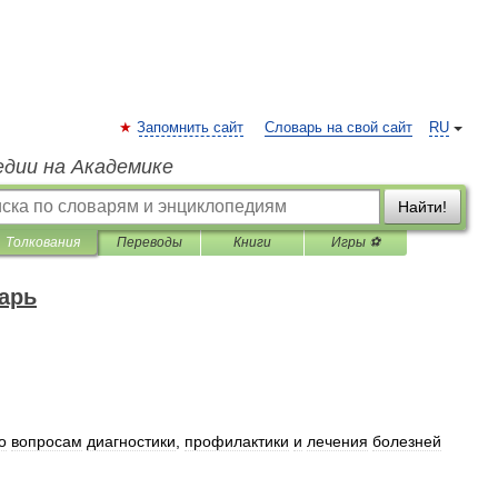
Запомнить сайт
Словарь на свой сайт
RU
едии на Академике
Найти!
Толкования
Переводы
Книги
Игры ⚽
арь
о
вопросам
диагностики
,
профилактики
и
лечения
болезней