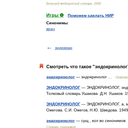
Большой
медицинский
словарь
.
2000
.
Игры ⚽
Поможем сделать НИР
Синонимы
:
врач
эндокран
Смотреть что такое "эндокринолог"
эндокринолог
— эндокринолог …
Орфогра
ЭНДОКРИНОЛОГ
— ЭНДОКРИНОЛОГ, эндокр
Толковый словарь Ушакова. Д.Н. Ушаков.
ЭНДОКРИНОЛОГ
— ЭНДОКРИНОЛОГ, а, м. 
Ожегова. С.И. Ожегов, Н.Ю. Шведова. 19
эндокринолог
— сущ., кол во синонимов:
Словарь синонимов