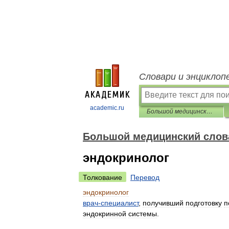
Словари и энциклоп
academic.ru
Большой медицинский словарь
Большой медицинский слов
эндокринолог
Толкование
Перевод
эндокринолог
врач
-
специалист
,
получивший
подготовку
п
эндокринной
системы
.