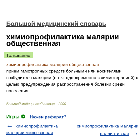
Большой медицинский словарь
химиопрофилактика малярии
общественная
Толкование
химиопрофилактика малярии общественная
прием гамотропных средств больными или носителями
возбудителя малярии (в т. ч. одновременно с химиотерапией) с
целью предупреждения распространения болезни среди
населения.
Большой медицинский словарь
.
2000
.
Игры ⚽
Нужен реферат?
химиопрофилактика
химиопрофилактика малярии
малярии межсезонная
паллиативная