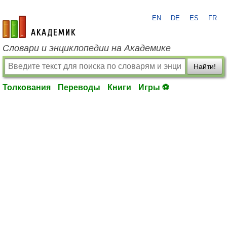
EN
DE
ES
FR
academic.ru
Словари и энциклопедии на Академике
Найти!
Толкования
Переводы
Книги
Игры ⚽