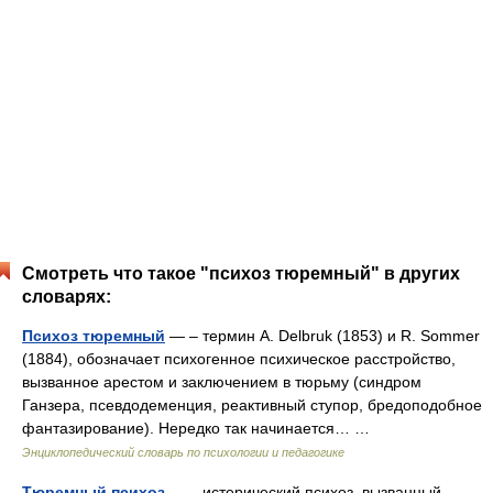
Смотреть что такое "психоз тюремный" в других
словарях:
Психоз тюремный
— – термин A. Delbruk (1853) и R. Sommer
(1884), обозначает психогенное психическое расстройство,
вызванное арестом и заключением в тюрьму (синдром
Ганзера, псевдодеменция, реактивный ступор, бредоподобное
фантазирование). Нередко так начинается… …
Энциклопедический словарь по психологии и педагогике
Тюремный психоз
— – истерический психоз, вызванный