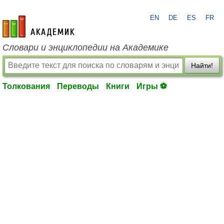
EN
DE
ES
FR
academic.ru
Словари и энциклопедии на Академике
Найти!
Толкования
Переводы
Книги
Игры ⚽