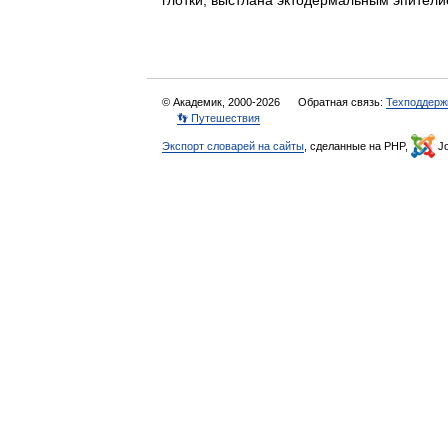
глотки, выстлана эктодермальным эпите
© Академик, 2000-2026
Обратная связь:
Техподдерж
👣 Путешествия
Экспорт словарей на сайты
, сделанные на PHP,
Jo