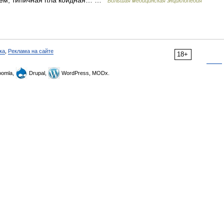
лием, типичная пла коидная… …
Большая медицинская энциклопедия
ка
,
Реклама на сайте
18+
omla,
Drupal,
WordPress, MODx.