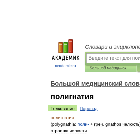
Словари и энциклоп
academic.ru
Большой медицинский словарь
Большой медицинский слов
полигнатия
Толкование
Перевод
полигнатия
(
polygnathia
;
поли
-
+
греч
.
gnathos
челюсть
отростка
челюсти
.