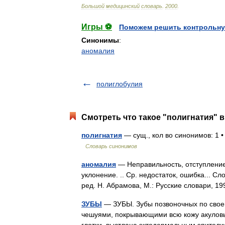
Большой
медицинский
словарь
.
2000
.
Игры ⚽
Поможем решить контрольну
Синонимы
:
аномалия
полиглобулия
Смотреть что такое "полигнатия" в
полигнатия
— сущ., кол во синонимов: 1 
Словарь синонимов
аномалия
— Неправильность, отступление,
уклонение. .. Ср. недостаток, ошибка... 
ред. Н. Абрамова, М.: Русские словари, 
ЗУБЫ
— ЗУБЫ. Зубы позвоночных по свое
чешуями, покрывающими всю кожу акуловых