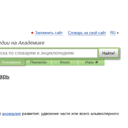
Запомнить сайт
Словарь на свой сайт
RU
едии на Академике
Найти!
Толкования
Переводы
Книги
Игры ⚽
арь
)
аномалия
развития:
удвоение
части
или
всего
альвеолярного