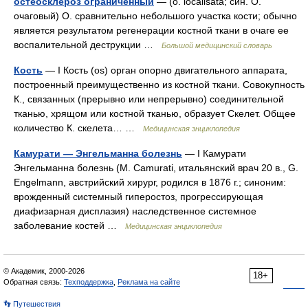
остеосклероз ограниченный
— (о. localisata; син. О.
очаговый) О. сравнительно небольшого участка кости; обычно
является результатом регенерации костной ткани в очаге ее
воспалительной деструкции …
Большой медицинский словарь
Кость
— I Кость (os) орган опорно двигательного аппарата,
построенный преимущественно из костной ткани. Совокупность
К., связанных (прерывно или непрерывно) соединительной
тканью, хрящом или костной тканью, образует Скелет. Общее
количество К. скелета… …
Медицинская энциклопедия
Камурати — Энгельманна болезнь
— I Камурати
Энгельманна болезнь (М. Camurati, итальянский врач 20 в., G.
Engelmann, австрийский хирург, родился в 1876 г.; синоним:
врожденный системный гиперостоз, прогрессирующая
диафизарная дисплазия) наследственное системное
заболевание костей …
Медицинская энциклопедия
© Академик, 2000-2026
18+
Обратная связь:
Техподдержка
,
Реклама на сайте
👣 Путешествия