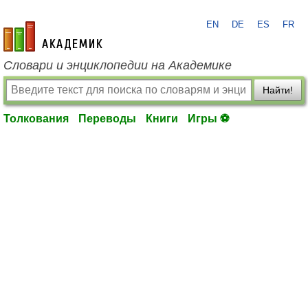
EN
DE
ES
FR
academic.ru
Словари и энциклопедии на Академике
Найти!
Толкования
Переводы
Книги
Игры ⚽