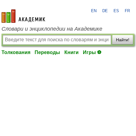
EN
DE
ES
FR
academic.ru
Словари и энциклопедии на Академике
Найти!
Толкования
Переводы
Книги
Игры ⚽