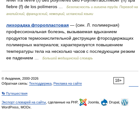
fever fra fièvre (f) des polymères deu Polymerrauchfieber (n) spa
fiebre (f) de los polímeros …
Безопасность и гигиена труда. Перевод на
английский, французский, немецкий, испанский языки
лихорадка фторопластовая
— (син. Л. полимерная)
профессиональная болезнь, вызываемая вдыханием
продуктов термоокислительной деструкции фторсодержащих
полимерных материалов; характеризуется повышением
температуры тела на несколько часов с последующим резким
ее падением …
Большой медицинский словарь
© Академик, 2000-2026
18+
Обратная связь:
Техподдержка
,
Реклама на сайте
👣 Путешествия
Экспорт словарей на сайты
, сделанные на PHP,
Joomla,
Drupal,
WordPress, MODx.