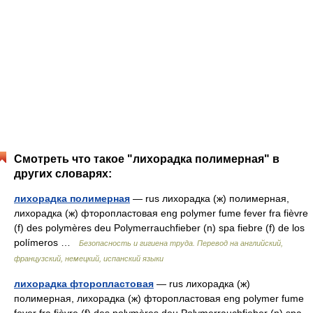
Смотреть что такое "лихорадка полимерная" в
других словарях:
лихорадка полимерная
— rus лихорадка (ж) полимерная,
лихорадка (ж) фторопластовая eng polymer fume fever fra fièvre
(f) des polymères deu Polymerrauchfieber (n) spa fiebre (f) de los
polímeros …
Безопасность и гигиена труда. Перевод на английский,
французский, немецкий, испанский языки
лихорадка фторопластовая
— rus лихорадка (ж)
полимерная, лихорадка (ж) фторопластовая eng polymer fume