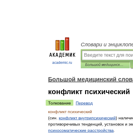
Словари и энциклоп
academic.ru
Большой медицинский словарь
Большой медицинский слов
конфликт психический
Толкование
Перевод
конфликт
психический
(
син
.
конфликт
внутрипсихический
)
наличи
противоречивых
тенденций
,
установок
и
э
психосоматические
расстройства
.