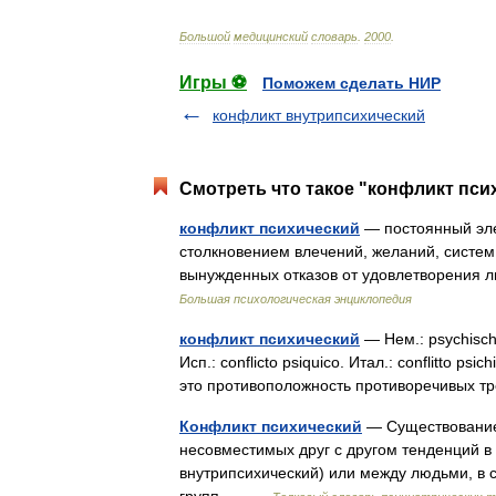
Большой
медицинский
словарь
.
2000
.
Игры ⚽
Поможем сделать НИР
конфликт внутрипсихический
Смотреть что такое "конфликт пси
конфликт психический
— постоянный эл
столкновением влечений, желаний, систем
вынужденных отказов от удовлетворения 
Большая психологическая энциклопедия
конфликт психический
— Нем.: psychischer
Исп.: conflicto psiquico. Итал.: conflitto ps
это противоположность противоречивых
Конфликт психический
— Существование
несовместимых друг с другом тенденций в
внутрипсихический) или между людьми, в 