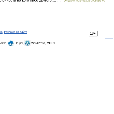
аклонности на кого либо другого,… …
Энциклопедический словарь по
ка
,
Реклама на сайте
18+
omla,
Drupal,
WordPress, MODx.