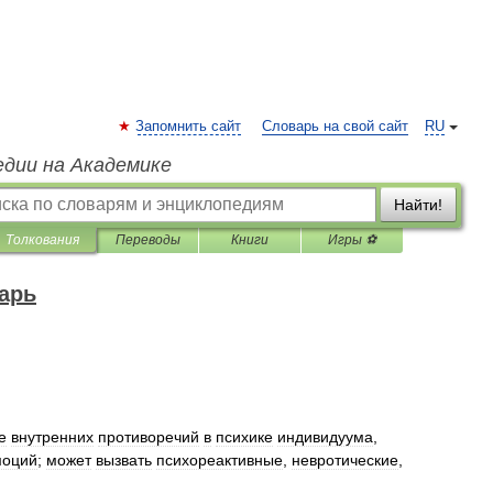
Запомнить сайт
Словарь на свой сайт
RU
едии на Академике
Найти!
Толкования
Переводы
Книги
Игры ⚽
арь
е
внутренних
противоречий
в
психике
индивидуума
,
моций
;
может
вызвать
психореактивные
,
невротические
,