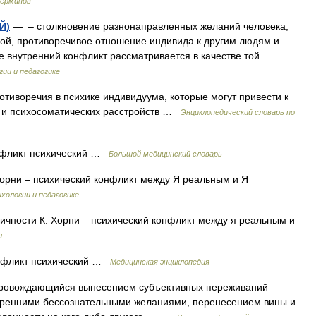
терминов
Й)
— – столкновение разнонаправленных желаний человека,
гой, противоречивое отношение индивида к другим людям и
е внутренний конфликт рассматривается в качестве той
гии и педагогике
тиворечия в психике индивидуума, которые могут привести к
х и психосоматических расстройств …
Энциклопедический словарь по
фликт психический …
Большой медицинский словарь
Хорни – психический конфликт между Я реальным и Я
хологии и педагогике
ичности К. Хорни – психический конфликт между я реальным и
и
нфликт психический …
Медицинская энциклопедия
провождающийся вынесением субъективных переживаний
тренними бессознательными желаниями, перенесением вины и