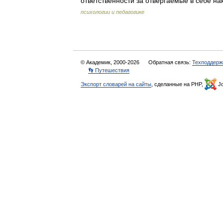
ответственности за отвергаемые в себе н
психологии и педагогике
© Академик, 2000-2026
Обратная связь:
Техподдерж
👣 Путешествия
Экспорт словарей на сайты
, сделанные на PHP,
Jo