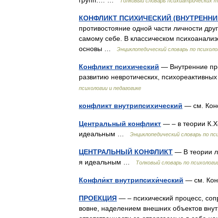
групп.… …
Толковый словарь психиатрических 
КОНФЛИКТ ПСИХИЧЕСКИЙ (ВНУТРЕННИ
противостояние одной части личности дру
самому себе. В классическом психоанализ
основы …
Энциклопедический словарь по психоло
Конфликт психический
— Внутренние про
развитию невротических, психореактивны
психологии и педагогике
конфликт внутрипсихический
— см. Кон
Центральный конфликт
— – в теории К.
идеальным …
Энциклопедический словарь по пси
ЦЕНТРАЛЬНЫЙ КОНФЛИКТ
— В теории л
я идеальным …
Толковый словарь по психологи
Конфли́кт внутрипсихи́ческий
— см. Ко
ПРОЕКЦИЯ
— – психический процесс, со
вовне, наделением внешних объектов вну