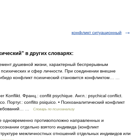
конфликт ситуационный
хический" в других словарях:
емент душевной жизни, характерный беспрерывным
 психических и сфер личности. При соединении внешне
либидо конфликт психический становится конфликтом… …
 Konflikt. Франц.: conflit psychique. Англ.: psychical conflict.
ichico. Португ.: conflito psiquico. • Психоаналитический конфликт
 требований… …
Словарь по психоанализу
 одновременно противоположно направленных и
 сознании отдельно взятого индивида (конфликт
структуре межличностных отношений отдельных индивидов или