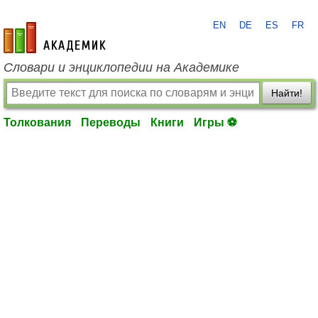
EN
DE
ES
FR
academic.ru
Словари и энциклопедии на Академике
Найти!
Толкования
Переводы
Книги
Игры ⚽