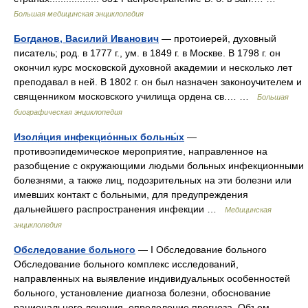
Большая медицинская энциклопедия
Богданов, Василий Иванович
— протоиерей, духовный
писатель; род. в 1777 г., ум. в 1849 г. в Москве. В 1798 г. он
окончил курс московской духовной академии и несколько лет
преподавал в ней. В 1802 г. он был назначен законоучителем и
священником московского училища ордена св.… …
Большая
биографическая энциклопедия
Изоля́ция инфекцио́нных больны́х
—
противоэпидемическое мероприятие, направленное на
разобщение с окружающими людьми больных инфекционными
болезнями, а также лиц, подозрительных на эти болезни или
имевших контакт с больными, для предупреждения
дальнейшего распространения инфекции …
Медицинская
энциклопедия
Обследование больного
— I Обследование больного
Обследование больного комплекс исследований,
направленных на выявление индивидуальных особенностей
больного, установление диагноза болезни, обоснование
рационального лечения, определение прогноза. Объем