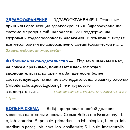
ЗДРАВООХРАНЕНИЕ
— ЗДРАВООХРАНЕНИЕ. I. Основные
принципы организации здравоохранения. Здравоохранение
система мероприя тий, направленных к поддержанию
здоровья и трудоспособности населения. В понятие У. входят
все мероприятия по оздоровлению среды (физической и… …
Большая медицинская энциклопедия
Фабричное законодательство
— I Под этим именем у нас,
не совсем правильно, понимается весь тот отдел
законодательства, который на Западе носит более
соответствующее название законодательства в защиту рабочих
(Arbeiterschutzgesetzgebung), или трудового
законодательства… …
Энциклопедический словарь Ф.А. Брокгауза и И.А.
Ефрона
БОЛЬНА СХЕМА
— (ВоIk), представляет собой деление
мозжечка на отделы и локали Схема Bolk a (по Блюменау): L.
a, lob. anterior; S. pr. sulc. primarius; L s lob. simplex; L. m. p. lob.
medianus post.; Lob. cms. lob. ansiformis; S. i. sulc. intercruralis;