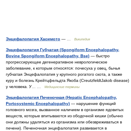
Энцефалопатия Хасимото
— …
Википедия
Энцефалопатия Губчатая (Spongiform Encephalopathy,
Bovine Spongiform Encephalopathy, Bse)
— быстро
прогрессирующее дегенеративное неврологическое
заболевание, к которым относятся: почесуха у овец, бычья
губчатая Энцефалопатия у крупного рогатого скота, а также
куру и болезнь Крейтцфельдта Якоба (CreutzfeldtJakob disease)
у человека. У… …
Медицинские термины
Энцефалопатия Печеночная (Hepatic Encephalopathy,
Portosystemic Encephalopathy)
— нарушение функций
головного мозга, вызванное наличием в организме ядовитых
веществ, которые впитываются из ободочной кишки (обычно
они должны удаляться из организма или обезвреживаться в
печени). Печеночная энцефалопатия развивается в