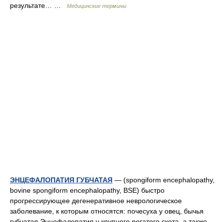
результате… …
Медицинские термины
ЭНЦЕФАЛОПАТИЯ ГУБЧАТАЯ
— (spongiform encephalopathy,
bovine spongiform encephalopathy, BSE) быстро
прогрессирующее дегенеративное неврологическое
заболевание, к которым относятся: почесуха у овец, бычья
губчатая Энцефалопатия у крупного рогатого скота, а также