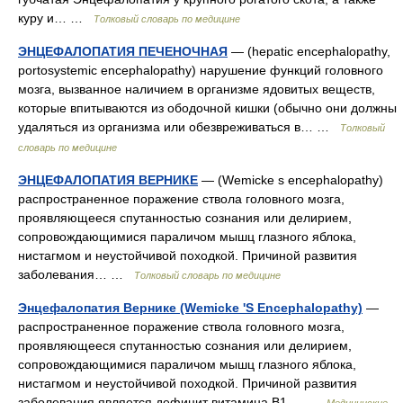
куру и… …
Толковый словарь по медицине
ЭНЦЕФАЛОПАТИЯ ПЕЧЕНОЧНАЯ
— (hepatic encephalopathy,
portosystemic encephalopathy) нарушение функций головного
мозга, вызванное наличием в организме ядовитых веществ,
которые впитываются из ободочной кишки (обычно они должны
удаляться из организма или обезвреживаться в… …
Толковый
словарь по медицине
ЭНЦЕФАЛОПАТИЯ ВЕРНИКЕ
— (Wemicke s encephalopathy)
распространенное поражение ствола головного мозга,
проявляющееся спутанностью сознания или делирием,
сопровождающимися параличом мышц глазного яблока,
нистагмом и неустойчивой походкой. Причиной развития
заболевания… …
Толковый словарь по медицине
Энцефалопатия Вернике (Wemicke 'S Encephalopathy)
—
распространенное поражение ствола головного мозга,
проявляющееся спутанностью сознания или делирием,
сопровождающимися параличом мышц глазного яблока,
нистагмом и неустойчивой походкой. Причиной развития
заболевания является дефицит витамина В1… …