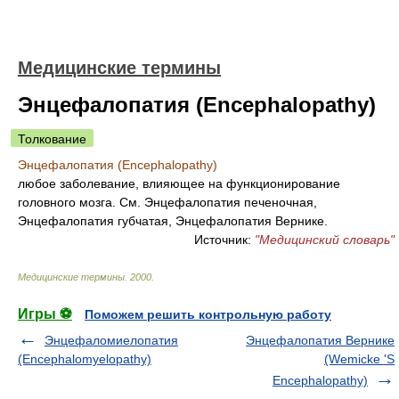
Медицинские термины
Энцефалопатия (Encephalopathy)
Толкование
Энцефалопатия (Encephalopathy)
любое заболевание, влияющее на функционирование
головного мозга. См. Энцефалопатия печеночная,
Энцефалопатия губчатая, Энцефалопатия Вернике.
Источник:
"Медицинский словарь"
Медицинские термины
.
2000
.
Игры ⚽
Поможем решить контрольную работу
Энцефаломиелопатия
Энцефалопатия Вернике
(Encephalomyelopathy)
(Wemicke 'S
Encephalopathy)