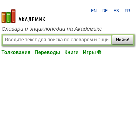
EN
DE
ES
FR
academic.ru
Словари и энциклопедии на Академике
Найти!
Толкования
Переводы
Книги
Игры ⚽