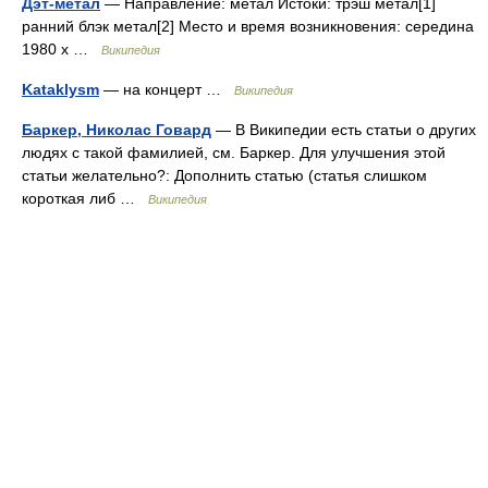
Дэт-метал
— Направление: метал Истоки: трэш метал[1]
ранний блэк метал[2] Место и время возникновения: середина
1980 х …
Википедия
Kataklysm
— на концерт …
Википедия
Баркер, Николас Говард
— В Википедии есть статьи о других
людях с такой фамилией, см. Баркер. Для улучшения этой
статьи желательно?: Дополнить статью (статья слишком
короткая либ …
Википедия