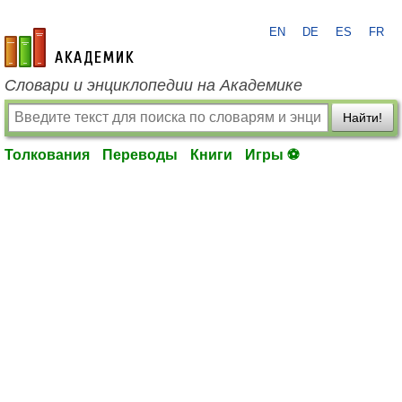
EN
DE
ES
FR
academic.ru
Словари и энциклопедии на Академике
Найти!
Толкования
Переводы
Книги
Игры ⚽