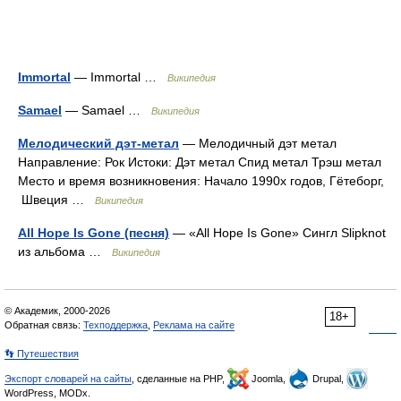
Immortal
— Immortal …
Википедия
Samael
— Samael …
Википедия
Мелодический дэт-метал
— Мелодичный дэт метал
Направление: Рок Истоки: Дэт метал Спид метал Трэш метал
Место и время возникновения: Начало 1990х годов, Гётеборг,
Швеция …
Википедия
All Hope Is Gone (песня)
— «All Hope Is Gone» Сингл Slipknot
из альбома …
Википедия
© Академик, 2000-2026
18+
Обратная связь:
Техподдержка
,
Реклама на сайте
👣 Путешествия
Экспорт словарей на сайты
, сделанные на PHP,
Joomla,
Drupal,
WordPress, MODx.