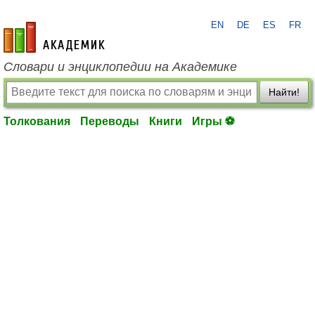
EN
DE
ES
FR
academic.ru
Словари и энциклопедии на Академике
Найти!
Толкования
Переводы
Книги
Игры ⚽