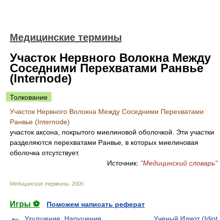
Медицинские термины
Участок Нервного Волокна Между
Соседними Перехватами Ранвье
(Internode)
Толкование
Участок Нервного Волокна Между Соседними Перехватами
Ранвье (Internode)
участок аксона, покрытого миелиновой оболочкой. Эти участки
разделяются перехватами Ранвье, в которых миелиновая
оболочка отсутствует.
Источник:
"Медицинский словарь"
Медицинские термины
.
2000
.
Игры ⚽
Поможем написать реферат
Ухудшение, Нарушение
Ученый Идиот (Idiot