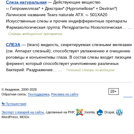
Слеза натуральная
— Действующее вещество
›› Гипромеллоза* + Декстран* (Hypromellose* + Dextran*)
Латинское название Tears naturale АТХ: ›› S01XA20
Искусственные слезы и прочие индифферентные препараты
Фармакологическая группа: Регидратанты Нозологическая… …
Словарь медицинских препаратов
СЛЕЗА
— (tears) жидкость, секретируемая слезными железами
(см. Аппарат слезный); способствует увлажнению и очищению
роговицы и конъюнктивы глаза. В состав слезы входит лизоцим
фермент, который способствует уничтожению различных
бактерий. Раздражение… …
Толковый словарь по медицине
© Академик, 2000-2026
18+
Обратная связь:
Техподдержка
,
Реклама на сайте
👣 Путешествия
Экспорт словарей на сайты
, сделанные на PHP,
Joomla,
Drupal,
WordPress, MODx.