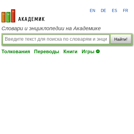
EN
DE
ES
FR
academic.ru
Словари и энциклопедии на Академике
Найти!
Толкования
Переводы
Книги
Игры ⚽