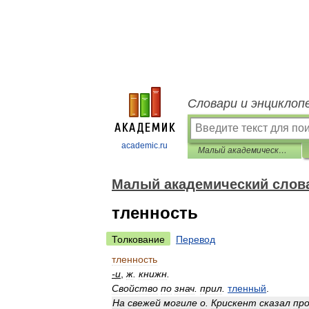
Словари и энциклоп
academic.ru
Малый академический словарь
Малый академический слов
тленность
Толкование
Перевод
тленность
-
и
,
ж
.
книжн
.
Свойство
по
знач
.
прил
.
тленный
.
На
свежей
могиле
о
.
Крискент
сказал
пр