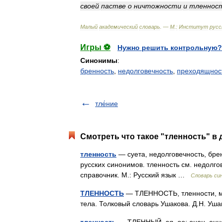
своей
пастве
о
ничтожности
и
тленнос
Малый
академический
словарь
. —
М
.
:
Институт
русс
Игры ⚽
Нужно решить контрольную?
Синонимы
:
бренность
,
недолговечность
,
преходящнос
тле́ние
Смотреть что такое "тленность" в 
тленность
— суета, недолговечность, бре
русских синонимов. тленность см. недолго
справочник. М.: Русский язык …
Словарь си
ТЛЕННОСТЬ
— ТЛЕННОСТЬ, тленности, мн. 
тела. Толковый словарь Ушакова. Д.Н. У