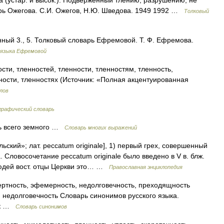
 (устар. и высок.). Подверженный тлению, разрушению, не
арь Ожегова. С.И. Ожегов, Н.Ю. Шведова. 1949 1992 …
Толковый
нный 3., 5. Толковый словарь Ефремовой. Т. Ф. Ефремова.
 языка Ефремовой
сти, тленностей, тленности, тленностям, тленность,
ности, тленностях (Источник: «Полная акцентуированная
лов
графический словарь
ть всего земного …
Словарь многих выражений
ский»; лат. peccatum originale], 1) первый грех, совершенный
. Словосочетание peccatum originale было введено в V в. блж.
людей вост. отцы Церкви это… …
Православная энциклопедия
ертность, эфемерность, недолговечность, преходящность
. недолговечность Словарь синонимов русского языка.
зык …
Словарь синонимов