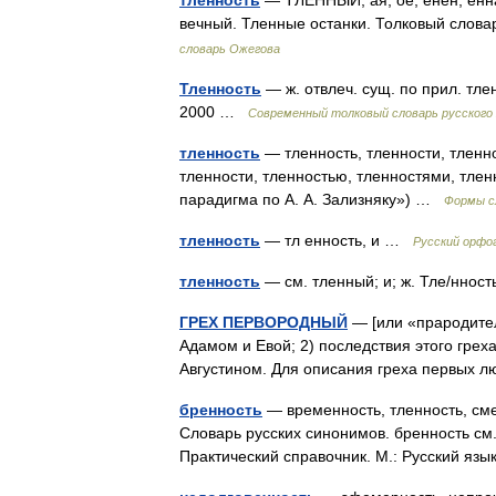
тленность
— ТЛЕННЫЙ, ая, ое; енен, енна
вечный. Тленные останки. Толковый слов
словарь Ожегова
Тленность
— ж. отвлеч. сущ. по прил. тле
2000 …
Современный толковый словарь русского
тленность
— тленность, тленности, тленно
тленности, тленностью, тленностями, тлен
парадигма по А. А. Зализняку») …
Формы с
тленность
— тл енность, и …
Русский орфо
тленность
— см. тленный; и; ж. Тле/ннос
ГРЕХ ПЕРВОРОДНЫЙ
— [или «прародитель
Адамом и Евой; 2) последствия этого греха
Августином. Для описания греха первых 
бренность
— временность, тленность, см
Словарь русских синонимов. бренность см
Практический справочник. М.: Русский я