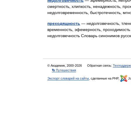
недолговечность
— эфемерность, непрочн
смертность, хлипкость, ненадежность, пр
недолговременность, быстротечность, м
преходящность
— недолговечность, тленн
временность, эфемерность, проходимость
недолговечность Словарь синонимов русс
© Академик, 2000-2026
Обратная связь:
Техподдерж
👣 Путешествия
Экспорт словарей на сайты
, сделанные на PHP,
Jo