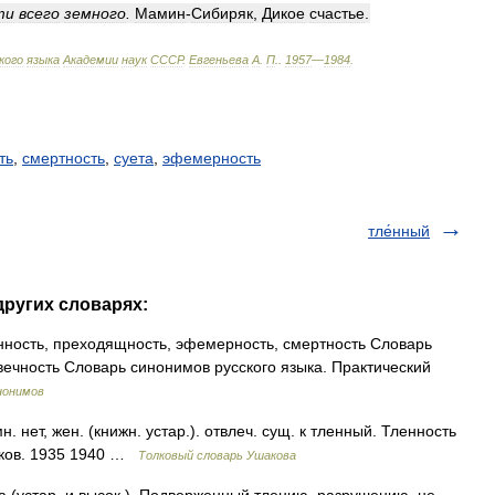
ти
всего
земного
.
Мамин
-
Сибиряк
,
Дикое
счастье
.
кого
языка
Академии
наук
СССР
.
Евгеньева
А
.
П
.
.
1957
—
1984
.
ть
,
смертность
,
суета
,
эфемерность
тле́нный
других словарях:
нность, преходящность, эфемерность, смертность Словарь
вечность Словарь синонимов русского языка. Практический
нонимов
нет, жен. (книжн. устар.). отвлеч. сущ. к тленный. Тленность
шаков. 1935 1940 …
Толковый словарь Ушакова