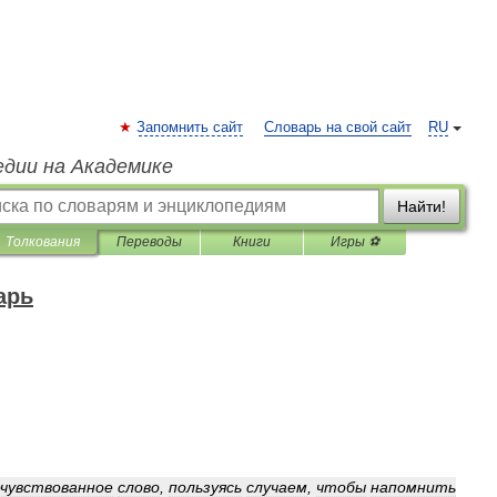
Запомнить сайт
Словарь на свой сайт
RU
едии на Академике
Найти!
Толкования
Переводы
Книги
Игры ⚽
арь
очувствованное
слово
,
пользуясь
случаем
,
чтобы
напомнить