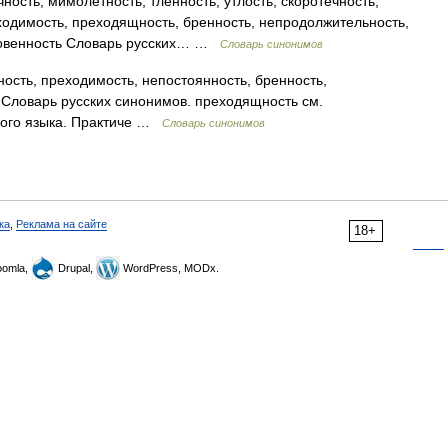
ость, мимолетность, тленность, утлость, скоротечность,
оходимость, преходящность, бренность, непродолжительность,
гновенность Словарь русских… …
Словарь синонимов
ость, преходимость, непостоянность, бренность,
 Словарь русских синонимов. преходящность см.
кого языка. Практиче …
Словарь синонимов
ка
,
Реклама на сайте
18+
omla,
Drupal,
WordPress, MODx.