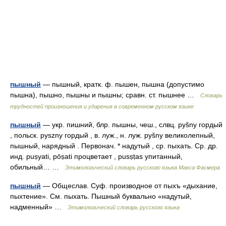
пышный
— пышный, кратк. ф. пышен, пышна (допустимо
пышна), пышно, пышны и пышны; сравн. ст. пышнее …
Словарь
трудностей произношения и ударения в современном русском языке
пышный
— укр. пишний, блр. пышны, чеш., слвц. руšny гордый
, польск. pyszny гордый , в. луж., н. луж. руšnу великолепный,
пышный, нарядный . Первонач. * надутый , ср. пыхать. Ср. др.
инд. puṣyati, рōṣаti процветает , pusṣṭas упитанный,
обильный… …
Этимологический словарь русского языка Макса Фасмера
пышный
— Общеслав. Суф. производное от пыхъ «дыхание,
пыхтение». См. пыхать. Пышный буквально «надутый,
надменный» …
Этимологический словарь русского языка