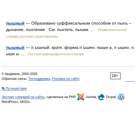
пышный
— Образовано суффиксальным способом от пыхъ –
дыхание, пыхтение . См. пыхтеть, пышка …
Этимологический
словарь русского языка Крылова
пышный
— п ышный; кратк. форма п ышен, пышн а, п ышно, п
ышн ы …
Русский орфографический словарь
© Академик, 2000-2026
18+
Обратная связь:
Техподдержка
,
Реклама на сайте
👣 Путешествия
Экспорт словарей на сайты
, сделанные на PHP,
Joomla,
Drupal,
WordPress, MODx.