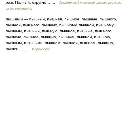
разг. Полный, округло… …
Современный толковый словарь русского
языка Ефремовой
пышный
— пышный, пышная, пышное, пышные, пышного,
пышной, пышного, пышных, пышному, пышной, пышному,
пышным, пышный, пышную, пышное, пышные, пышного,
пышную, пышное, пышных, пышным, пышной, пышною,
пышным, пышными, пышном, пышной, пышном, пышных,
пышен,… …
Формы слов