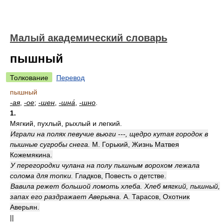
Малый академический словарь
пышный
Толкование
Перевод
пышный
-ая
,
-ое
;
-шен
,
-шна́
,
-шно
.
1.
Мягкий, пухлый, рыхлый и легкий.
Играли на полях певучие вьюги ---, щедро кутая городок в
пышные сугробы снега.
М. Горький, Жизнь Матвея
Кожемякина.
У перегородки чулана на полу пышным ворохом лежала
солома для топки.
Гладков, Повесть о детстве.
Вавила режет большой ломоть хлеба. Хлеб мягкий, пышный,
запах его раздражает Аверьяна.
А. Тарасов, Охотник
Аверьян.
||