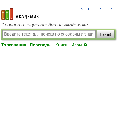
EN
DE
ES
FR
academic.ru
Словари и энциклопедии на Академике
Найти!
Толкования
Переводы
Книги
Игры ⚽