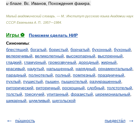
и благе.
Вс. Иванов, Похождения факира.
Малый академический словарь. — М.: Институт русского языка Академии наук
СССР
.
Евгеньева А. П.
.
1957—1984
.
Игры ⚽
Поможем сделать НИР
Синонимы
:
блестящий
,
богатый
,
бористый
,
борчатый
,
бухонный
,
бухоный
,
велеречивый
,
великолепный
,
высокопарный
,
выспренный
,
гладкий
,
гламурный
,
громозвучный
,
дородный
,
жирный
,
красивый
,
надутый
,
напыщенный
,
нарядный
,
орнаментальный
,
парадный
,
полнотелый
,
полный
,
помпезный
,
праздничный
,
пухлый
,
пушистый
,
пышен
,
пышнотелый
,
разукрашенный
,
риторический
,
риторичный
,
роскошный
,
сдобный
,
толстотелый
,
толстый
,
трескучий
,
упитанный
,
фразистый
,
церемониальный
,
шикарный
,
шумливый
,
щегольской
пы́шность
пьедеста́л