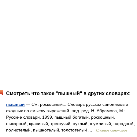
Смотреть что такое "пышный" в других словарях:
пышный
— См. роскошный... Словарь русских синонимов и
сходных по смыслу выражений. под. ред. Н. Абрамова, М.:
Русские словари, 1999. пышный богатый, роскошный,
шикарный; красивый; трескучий, пухлый, шумливый, парадный,
полнотелый, пышнотелый, толстотелый …
Словарь синонимов