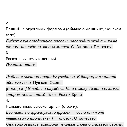
2.
Полный, с округлыми формами (обычно о женщине, женском
теле).
Буфетчица отодвинула засов и, загородив вход пышным
телом, поглядела, кто ломится.
С. Антонов, Петрович.
3.
Роскошный, великолепный.
Пышный прием.
□
Люблю я пышное природы увяданье, В багрец и в золото
одетые леса.
Пушкин, Осень.
[Бертран:] Я ведь на службе… Что я могу, Пышного замка
сторож несчастный!
Блок, Роза и Крест.
4.
Напыщенный, высокопарный (о речи).
Его пышные французские фразы --- были для меня
невыразимо противны.
Л. Толстой, Отрочество.
Она волновалась, говорила пышные слова о справедливости