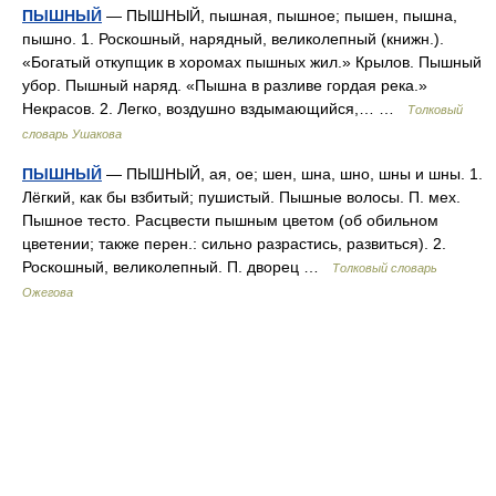
ПЫШНЫЙ
— ПЫШНЫЙ, пышная, пышное; пышен, пышна,
пышно. 1. Роскошный, нарядный, великолепный (книжн.).
«Богатый откупщик в хоромах пышных жил.» Крылов. Пышный
убор. Пышный наряд. «Пышна в разливе гордая река.»
Некрасов. 2. Легко, воздушно вздымающийся,… …
Толковый
словарь Ушакова
ПЫШНЫЙ
— ПЫШНЫЙ, ая, ое; шен, шна, шно, шны и шны. 1.
Лёгкий, как бы взбитый; пушистый. Пышные волосы. П. мех.
Пышное тесто. Расцвести пышным цветом (об обильном
цветении; также перен.: сильно разрастись, развиться). 2.
Роскошный, великолепный. П. дворец …
Толковый словарь
Ожегова