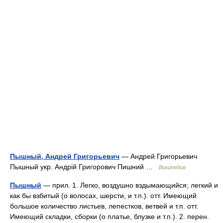
Пышный, Андрей Григорьевич
— Андрей Григорьевич
Пышный укр. Андрій Григорович Пишний …
Википедия
Пышный
— прил. 1. Легко, воздушно вздымающийся; легкий и
как бы взбитый (о волосах, шерсти, и т.п.). отт. Имеющий
большое количество листьев, лепестков, ветвей и т.п. отт.
Имеющий складки, сборки (о платье, блузке и т.п.). 2. перен.