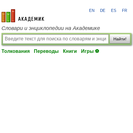
EN
DE
ES
FR
academic.ru
Словари и энциклопедии на Академике
Найти!
Толкования
Переводы
Книги
Игры ⚽