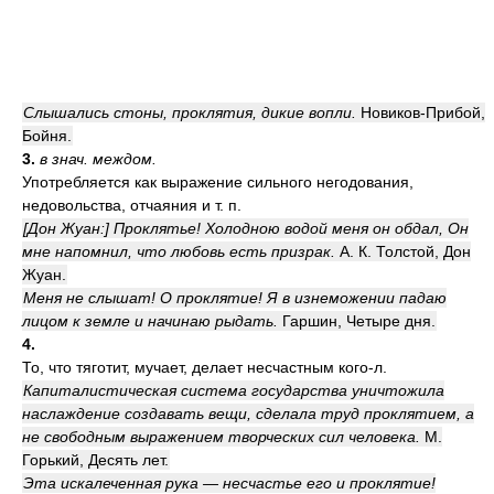
Слышались стоны, проклятия, дикие вопли.
Новиков-Прибой,
Бойня.
3.
в знач. междом.
Употребляется как выражение сильного негодования,
недовольства, отчаяния и т. п.
[Дон Жуан:] Проклятье! Холодною водой меня он обдал, Он
мне напомнил, что любовь есть призрак.
А. К. Толстой, Дон
Жуан.
Меня не слышат! О проклятие! Я в изнеможении падаю
лицом к земле и начинаю рыдать.
Гаршин, Четыре дня.
4.
То, что тяготит, мучает, делает несчастным кого-л.
Капиталистическая система государства уничтожила
наслаждение создавать вещи, сделала труд проклятием, а
не свободным выражением творческих сил человека.
М.
Горький, Десять лет.
Эта искалеченная рука — несчастье его и проклятие!