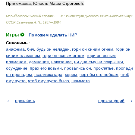
Прилежаева, Юность Маши Строговой.
Малый академический словарь. — М.: Институт русского языка Академии наук
СССР
.
Евгеньева А. П.
.
1957—1984
.
Игры ⚽
Поможем сделать НИР
Синонимы
:
анафема
,
бич
,
будь он неладен
,
гори он синим огнем
,
гори он
синим пламенем
,
гори он ясным огнем
,
гори он ясным
пламенем
,
дамнация
,
наказание
,
ни дна ему ни покрышки
,
осуждение
,
прах его возьми
,
провались он
,
проклятье
,
пропади
он пропадом
,
псалмокатара
,
херем
,
черт бы его побрал
,
чтоб
ему пусто
,
чтоб ему пусто было
,
шаммата
прокля́сть
прокляту́щий