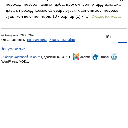
переход, поворот, шипка, даба, пролом, сен готард, вспашка,
даван, проход, кризис Словарь русских синонимов. перевал
сущ., кол во синонимов: 18 • бернар (1) • …
Словарь синонимов
© Академик, 2000-2026
18+
Обратная связь:
Техподдержка
,
Реклама на сайте
👣 Путешествия
Экспорт словарей на сайты
, сделанные на PHP,
Joomla,
Drupal,
WordPress, MODx.