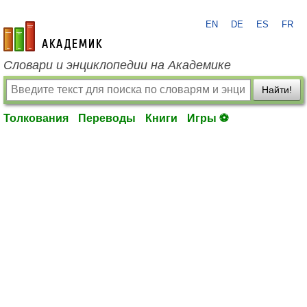
EN
DE
ES
FR
academic.ru
Словари и энциклопедии на Академике
Найти!
Толкования
Переводы
Книги
Игры ⚽