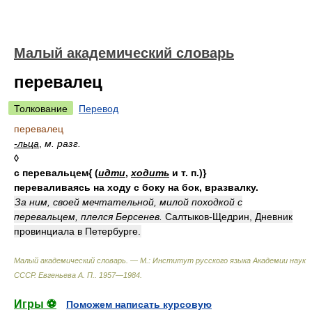
Малый академический словарь
перевалец
Толкование
Перевод
перевалец
-льца
,
м. разг.
◊
с перевальцем{ (
идти
,
ходить
и т. п.)}
переваливаясь на ходу с боку на бок, вразвалку.
За ним, своей мечтательной, милой походкой с
перевальцем, плелся Берсенев.
Салтыков-Щедрин, Дневник
провинциала в Петербурге.
Малый академический словарь. — М.: Институт русского языка Академии наук
СССР
.
Евгеньева А. П.
.
1957—1984
.
Игры ⚽
Поможем написать курсовую