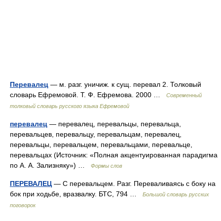
Перевалец
— м. разг. уничиж. к сущ. перевал 2. Толковый
словарь Ефремовой. Т. Ф. Ефремова. 2000 …
Современный
толковый словарь русского языка Ефремовой
перевалец
— перевалец, перевальцы, перевальца,
перевальцев, перевальцу, перевальцам, перевалец,
перевальцы, перевальцем, перевальцами, перевальце,
перевальцах (Источник: «Полная акцентуированная парадигма
по А. А. Зализняку») …
Формы слов
ПЕРЕВАЛЕЦ
— С перевальцем. Разг. Переваливаясь с боку на
бок при ходьбе, вразвалку. БТС, 794 …
Большой словарь русских
поговорок