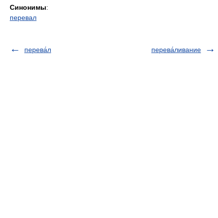
Синонимы
:
перевал
перева́л
перева́ливание