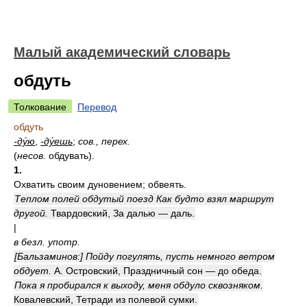
Малый академический словарь
обдуть
Толкование
Перевод
обдуть
-ду́ю
,
-ду́ешь
;
сов., перех.
(
несов.
обдувать).
1.
Охватить своим дуновением; обвеять.
Теплом полей обдутый поезд Как будто взял маршрут
другой.
Твардовский, За далью — даль.
|
в безл. употр.
[Бальзаминов:] Пойду погулять, пусть немного ветром
обдует.
А. Островский, Праздничный сон — до обеда.
Пока я пробирался к выходу, меня обдуло сквозняком.
Ковалевский, Тетради из полевой сумки.