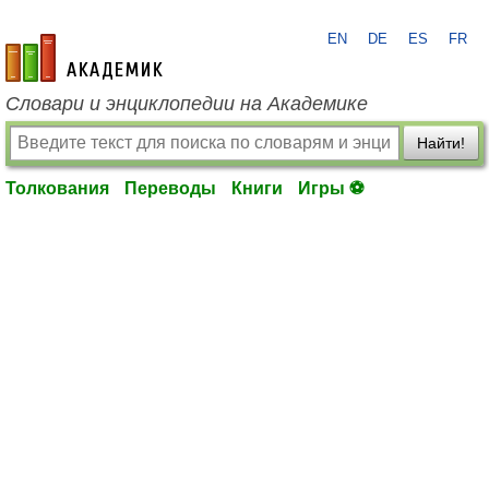
EN
DE
ES
FR
academic.ru
Словари и энциклопедии на Академике
Найти!
Толкования
Переводы
Книги
Игры ⚽