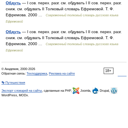
Обдуть
— I сов. перех. разг. см. обдувать I II сов. перех. разг.
сниж. см. обдувать II Толковый словарь Ефремовой. Т. Ф.
Ефремова. 2000 …
Современный толковый словарь русского языка
Ефремовой
Обдуть
— I сов. перех. разг. см. обдувать I II сов. перех. разг.
сниж. см. обдувать II Толковый словарь Ефремовой. Т. Ф.
Ефремова. 2000 …
Современный толковый словарь русского языка
Ефремовой
© Академик, 2000-2026
18+
Обратная связь:
Техподдержка
,
Реклама на сайте
👣 Путешествия
Экспорт словарей на сайты
, сделанные на PHP,
Joomla,
Drupal,
WordPress, MODx.