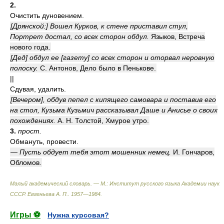
2.
Очистить дуновением.
[Дрянской:] Вошел Курков, к стене приставил стул,
Портрет достал, со всех сторон обдул.
Языков, Встреча
нового года.
[Дед] обдул ее [газету] со всех сторон и оторвал неровную
полоску.
С. Антонов, Дело было в Пенькове.
||
Сдувая, удалить.
[Вечером], обдув пепел с кипящего самовара и поставив его
на стол, Кузьма Кузьмич рассказывал Даше и Анисье о своих
похождениях.
А. Н. Толстой, Хмурое утро.
3.
прост.
Обмануть, провести.
— Пусть обдует тебя этот мошенник немец.
И. Гончаров,
Обломов.
Малый академический словарь. — М.: Институт русского языка Академии наук
СССР
.
Евгеньева А. П.
.
1957—1984
.
Игры ⚽
Нужна курсовая?