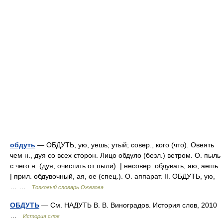
обдуть
— ОБДУТЬ, ую, уешь; утый; совер., кого (что). Овеять
чем н., дуя со всех сторон. Лицо обдуло (безл.) ветром. О. пыль
с чего н. (дуя, очистить от пыли). | несовер. обдувать, аю, аешь.
| прил. обдувочный, ая, ое (спец.). О. аппарат. II. ОБДУТЬ, ую,
… …
Толковый словарь Ожегова
ОБДУТЬ
— См. НАДУТЬ В. В. Виноградов. История слов, 2010
…
История слов