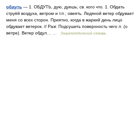
обдуть
— 1. ОБДУТЬ, дую, дуешь; св. кого что. 1. Обдать
струёй воздуха, ветром и т.п.; овеять. Ледяной ветер обдувает
меня со всех сторон. Приятно, когда в жаркий день лицо
обдувает ветерок. // Разг. Подсушить поверхность чего л. (о
ветре). Ветер обдул… …
Энциклопедический словарь