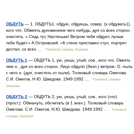
ОБДУТЬ
— 1. ОБДУТЬ1, обдую, обдуешь, совер. (к обдувать1),
кого что. Обвеять дуновением чего нибудь, дуя со всех сторон,
очистить. « Сядь тут, Настенька! Ветром тебя обдует, лучше
тебе будет.» А.Островский. «К стене приставил стул, портрет
достал, со всех …
Толковый словарь Ушакова
ОБДУТЬ 1
— ОБДУТЬ 1, ую, уешь; утый; сов., кого что. Овеять
чем н., дуя со всех сторон. Лицо обдуло (безл.) ветром. О. пыль
с чего н. (дуя, очистить от пыли). Толковый словарь Ожегова.
С.И. Ожегов, Н.Ю. Шведова. 1949 1992 …
Толковый словарь
Ожегова
ОБДУТЬ 2
— ОБДУТЬ 2, ую, уешь; утый; сов., кого (что)
(прост.). Обмануть, обсчитать (в 1 знач.). Толковый словарь
Ожегова. С.И. Ожегов, Н.Ю. Шведова. 1949 1992 …
Толковый
словарь Ожегова