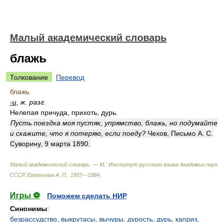
Малый академический словарь
блажь
Толкование
Перевод
блажь
-и
,
ж. разг.
Нелепая причуда, прихоть, дурь.
Пусть поездка моя пустяк, упрямство, блажь, но подумайте
и скажите, что я потеряю, если поеду?
Чехов, Письмо А. С.
Суворину, 9 марта 1890.
Малый академический словарь. — М.: Институт русского языка Академии наук
СССР
.
Евгеньева А. П.
.
1957—1984
.
Игры ⚽
Поможем сделать НИР
Синонимы
:
безрассудство
,
выкрутасы
,
вычуры
,
дурость
,
дурь
,
каприз
,