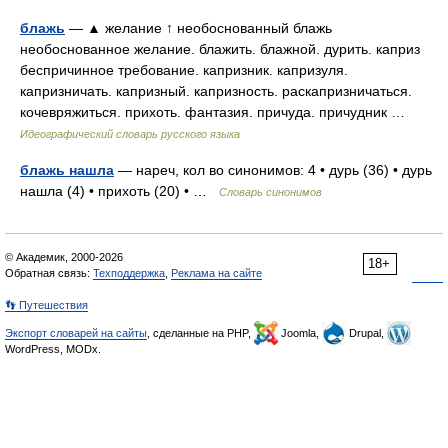
блажь
— ▲ желание ↑ необоснованный блажь
необоснованное желание. блажить. блажной. дурить. каприз
беспричинное требование. капризник. капризуля.
капризничать. капризный. капризность. раскапризничаться.
кочевряжиться. прихоть. фантазия. причуда. причудник …
Идеографический словарь русского языка
блажь нашла
— нареч, кол во синонимов: 4 • дурь (36) • дурь
нашла (4) • прихоть (20) • …
Словарь синонимов
© Академик, 2000-2026
18+
Обратная связь:
Техподдержка
,
Реклама на сайте
👣 Путешествия
Экспорт словарей на сайты
, сделанные на PHP,
Joomla,
Drupal,
WordPress, MODx.