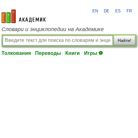
EN
DE
ES
FR
academic.ru
Словари и энциклопедии на Академике
Найти!
Толкования
Переводы
Книги
Игры ⚽