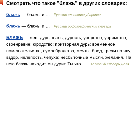
Смотреть что такое "блажь" в других словарях:
блажь
— блажь, и …
Русское словесное ударение
блажь
— блажь, и …
Русский орфографический словарь
БЛАЖЬ
— жен. дурь, шаль, дурость; упорство, упрямство,
своенравие; юродство; притворная дурь; временное
помешательство, сумасбродство; мечты, бред, грезы на яву;
вздор, нелепость, чепуха; несбыточные мысли, желания. На
нею блажь находит, он дурит. Ты что …
Толковый словарь Даля