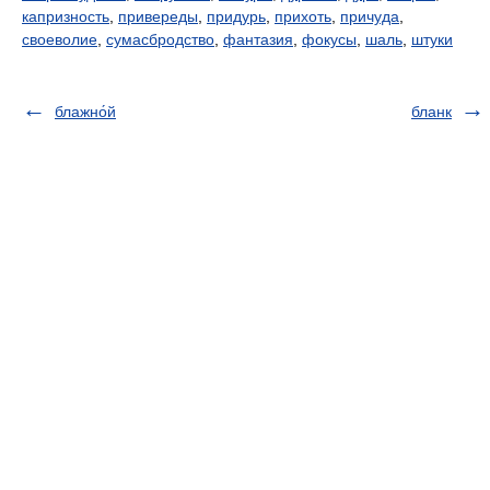
капризность
,
привереды
,
придурь
,
прихоть
,
причуда
,
своеволие
,
сумасбродство
,
фантазия
,
фокусы
,
шаль
,
штуки
блажно́й
бланк