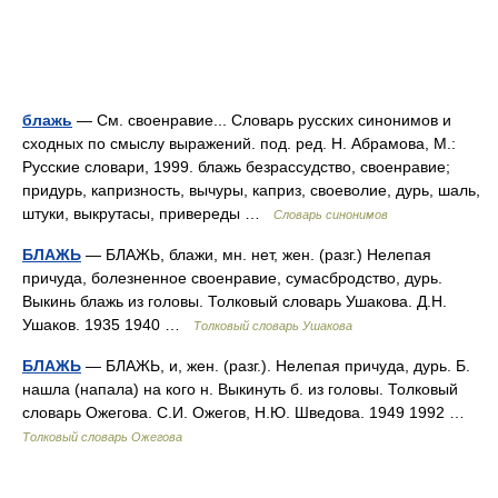
блажь
— См. своенравие... Словарь русских синонимов и
сходных по смыслу выражений. под. ред. Н. Абрамова, М.:
Русские словари, 1999. блажь безрассудство, своенравие;
придурь, капризность, вычуры, каприз, своеволие, дурь, шаль,
штуки, выкрутасы, привереды …
Словарь синонимов
БЛАЖЬ
— БЛАЖЬ, блажи, мн. нет, жен. (разг.) Нелепая
причуда, болезненное своенравие, сумасбродство, дурь.
Выкинь блажь из головы. Толковый словарь Ушакова. Д.Н.
Ушаков. 1935 1940 …
Толковый словарь Ушакова
БЛАЖЬ
— БЛАЖЬ, и, жен. (разг.). Нелепая причуда, дурь. Б.
нашла (напала) на кого н. Выкинуть б. из головы. Толковый
словарь Ожегова. С.И. Ожегов, Н.Ю. Шведова. 1949 1992 …
Толковый словарь Ожегова