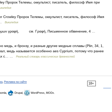
ley Пророк Телемы, оккультист, писатель, философ Имя при
икипедия
er Crowley Пророк Телемы, оккультист, писатель, философ Имя
и …
Википедия
μων γραφή, см. Γραφή, Письменное обвинение, 4 …
дь, и бронзу, и разные другие медные сплавы (Рliп, 34, 1,
иал, медь называется особенно aes Cyprium, потому что ранее
авах с… …
Реальный словарь классических древностей
ка
,
Реклама на сайте
18+
omla,
Drupal,
WordPress, MODx.