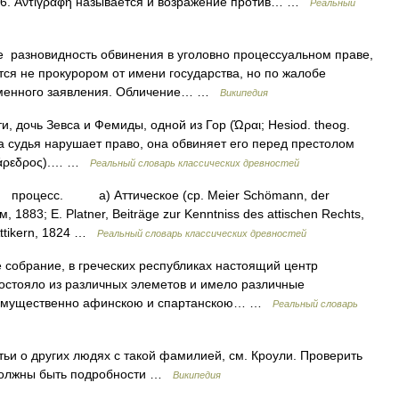
о, 6. Άντιγραφή называется и возражение против… …
Реальный
 разновидность обвинения в уголовно процессуальном праве,
тся не прокурором от имени государства, но по жалобе
сьменного заявления. Обличение… …
Википедия
 дочь Зевса и Фемиды, одной из Гор (Ώραι; Hesiod. theog.
да судья нарушает право, она обвиняет его перед престолом
(πάρεδρος).… …
Реальный словарь классических древностей
роцесс. a) Аттическое (ср. Meier Schömann, der
, 1883; E. Platner, Beiträge zur Kenntniss des attischen Rechts,
 Attikern, 1824 …
Реальный словарь классических древностей
рание, в греческих республиках настоящий центр
состояло из различных элеметов и имело различные
реимущественно афинскою и спартанскою… …
Реальный словарь
ьи о других людях с такой фамилией, см. Кроули. Проверить
 должны быть подробности …
Википедия