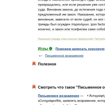
прекращались
,
или
если
решение
уже
сос
суда
.
Виновник
закона
,
до
истечения
года
предложенный
им
закон
.
Наказание
,
котор
виновным
,
зависело
от
воли
судей
;
он
мог
трижды
был
осужден
παρανόμων
,
ipso
facto
конечно
,
и
закон
или
псефисма
сами
собо
Реальный
словарь
классических
древностей
.
Под
ред
Игры ⚽
Поможем написать курсовую
Письменное возражение
Полезное
Смотреть что такое "Письменное о
Письменное возражение
— • Άντιγραφή
αντιγράφεσθαι, заявлять возражение, ко