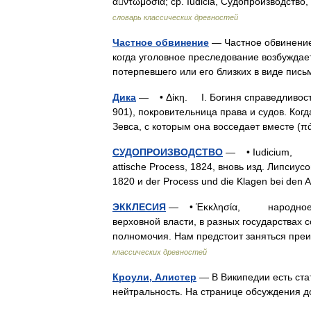
αντωμοσία; ср. Iudicia, Судопроизводств
словарь классических древностей
Частное обвинение
— Частное обвинение
когда уголовное преследование возбуждае
потерпевшего или его близких в виде пи
Дика
— • Δίκη. I. Богиня справедливости,
901), покровительница права и судов. Ког
Зевса, с которым она восседает вместе 
СУДОПРОИЗВОДСТВО
— • Iudicium, п
attische Process, 1824, вновь изд. Липсиусом
1820 и der Process und die Klagen bei den
ЭККЛЕСИЯ
— • Έκκλησία, народное соб
верховной власти, в разных государствах 
полномочия. Нам предстоит заняться п
классических древностей
Кроули, Алистер
— В Википедии есть стат
нейтральность. На странице обсуждения