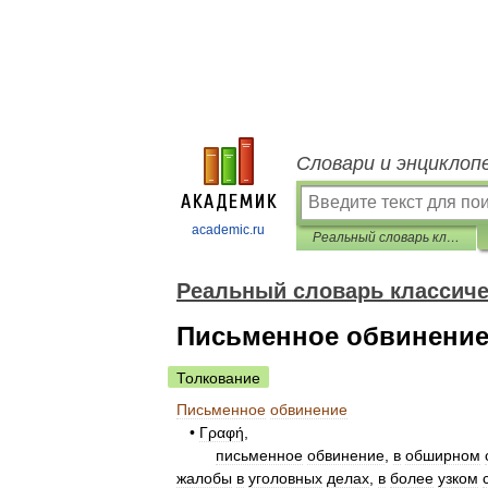
Словари и энциклоп
academic.ru
Реальный словарь классических древностей
Реальный словарь классиче
Письменное обвинени
Толкование
Письменное
обвинение
•
Γραφή
,
письменное
обвинение
,
в
обширном
жалобы
в
уголовных
делах
,
в
более
узком