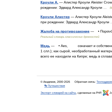
Кроули А.
— Алистер Кроули Aleister Crow
рождении: Эдвард Александр Кроули …
В
Кроули Алистер
— Алистер Кроули Aleist
при рождении: Эдвард Александр Кроул
Жалоба на противозаконие
— • Παρανό
Реальный словарь классических древностей
Медь
— • Aes, означает и собственно ме
1 слл.); как сырой, необработанный матер
всего ее находили на Кипре; медь в спл
© Академик, 2000-2026
Обратная связь:
Техподдерж
👣 Путешествия
Экспорт словарей на сайты
, сделанные на PHP,
Jo