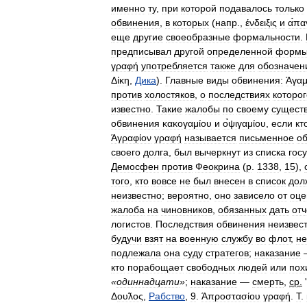
именно
ту
,
при
которой
подавалось
только
обвинения
,
в
которых
(
напр
.,
ένδειξις
и
α̉π
еще
другие
своеобразные
формальности
.
предписывал
другой
определенной
форм
γραφή
употребляется
также
для
обозначен
Δ
ίκη
,
Дика
).
Главные
виды
обвинения:
Άγαμ
против
холостяков
,
о
последствиях
которог
известно
.
Такие
жалобы
по
своему
сущест
обвинения
κακογαμίου
и
ο̉ψιγαμίου
,
если
кт
Άγραφίον
γραφή
называется
письменное
о
своего
долга
,
был
вычеркнут
из
списка
гос
Демосфен
против
Феокрина
(
р
.
1338
,
15
),
того
,
кто
вовсе
не
был
внесен
в
список
дол
неизвестно
;
вероятно
,
оно
зависело
от
оце
жалоба
на
чиновников
,
обязанных
дать
отч
логистов
.
Последствия
обвинения
неизвес
будучи
взят
на
военную
службу
во
флот
,
не
подлежала
она
суду
стратегов
;
наказание
кто
порабощает
свободных
людей
или
пох
«
одиннадцати
»
;
наказание
—
смерть
,
ср
.
'
Δ
ου̃λος
,
Рабство
,
9
.
Άπροστασίου
γραφή
.
Τ
.