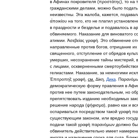
в
Афинах
покровителя
(
προστάτης
),
то
на
гражданскими
делами
,
можно
было
подать
неизвестны
.
Эта
жалоба
,
кажется
,
подавал
α̉ποικίου
на
того
,
кто
не
платил
установлен
в
праздности
и
безделье
и
подавалось
в
ар
обвиняемого
.
Наказание
для
виноватого
с
атимии
.
Άσεβείας
γραφή
.
Это
обвинение
от
направленные
против
богов
,
отрицание
их
священного
,
отступление
от
обрядов
культ
умерших
,
несохранение
тайны
мистерий
,
с
лицами
,
оскверненными
смертоубийство
гелиастами
.
Наказание
,
за
немногими
иск
Έπιτροπη̃ς
γραφή
,
см
.
Δ
ίκη
,
Дика
.
Παρανόμ
демократическую
форму
правления
в
Афи
против
нее
путем
законодательным
,
но
об
препятствовать
изданию
необходимых
зак
решение
народа
(
ψήφισμα
),
равно
как
и
вс
оспариваться
посредством
такой
γραφὴ
πα
существующим
законом
,
или
вредно
госуд
подачи
такой
γραφὴ
παρανόμων
должно
бы
обвинитель
действительно
имеет
намерен
иногда
и
назначение
срока
для
суда
.
Ближ