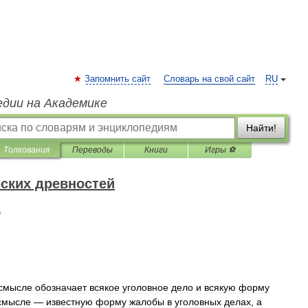
Запомнить сайт
Словарь на свой сайт
RU
едии на Академике
Найти!
Толкования
Переводы
Книги
Игры ⚽
ских древностей
е
смысле
обозначает
всякое
уголовное
дело
и
всякую
форму
смысле
—
известную
форму
жалобы
в
уголовных
делах
,
а