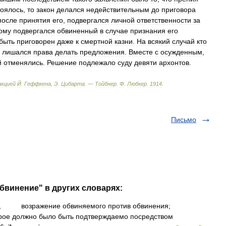
тоялось
,
то
закон
делался
недействительным
до
приговора
после
принятия
его
,
подвергался
личной
ответственности
за
ому
подвергался
обвиненный
в
случае
признания
его
быть
приговорен
даже
к
смертной
казни
.
На
всякий
случай
кто
лишался
права
делать
предложения
.
Вместе
с
осужденным
,
й
отменялись
.
Решение
подлежало
суду
девяти
архонтов
.
акцией
Й
.
Геффкена
,
Э
.
Цибарта
. —
Тойбнер
.
Ф
.
Любкер
.
1914
.
Письмо
бвинение" в других словарях:
, возражение обвиняемого против обвинения;
торое должно было быть подтверждаемо посредством