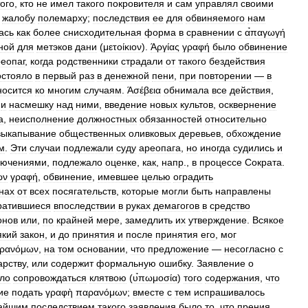
того
,
кто
не
имел
такого
покровителя
и
сам
управлял
своими
жалобу
полемарху
;
последствия
ее
для
обвиняемого
нам
ась
как
более
снисходительная
форма
в
сравнении
с
α̉παγωγή
ной
для
метэков
дани
(
μετοίκιον
).
Άργίας
γραφή
было
обвинение
еопаг
,
когда
родственники
страдали
от
такого
бездействия
остояло
в
первый
раз
в
денежной
пени
,
при
повторении
—
в
носится
ко
многим
случаям
.
Άσέβεια
обнимала
все
действия
,
и
насмешку
над
ними
,
введение
новых
культов
,
осквернение
а
,
неисполнение
должностных
обязанностей
относительно
выкапывание
общественных
оливковых
деревьев
,
обхождение
м
.
Эти
случаи
подлежали
суду
ареопага
,
но
иногда
судились
и
лючениями
,
подлежало
оценке
,
как
,
напр
.,
в
процессе
Сократа
.
ων
γραφή
,
обвинение
,
имевшее
целью
оградить
нах
от
всех
посягательств
,
которые
могли
быть
направлены
ратившиеся
впоследствии
в
руках
демагогов
в
средство
онов
или
,
по
крайней
мере
,
замедлить
их
утверждение
.
Всякое
який
закон
,
и
до
принятия
и
после
принятия
его
,
мог
ρανόμων
,
на
том
основании
,
что
предложение
—
несогласно
с
арству
,
или
содержит
формальную
ошибку
.
Заявление
о
ло
сопровождаться
клятвою
(
υ̉πωμοσία
)
того
содержания
,
что
ие
подать
γραφὴ
παρανόμων
;
вместе
с
тем
испрашивалось
айшим
последствием
такого
заявления
было
то
,
что
прения