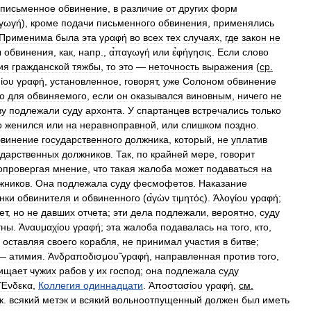
письменное
обвинение
,
в
различие
от
других
форм
αγωγή
),
кроме
подачи
письменного
обвинения
,
применялись
Применима
была
эта
γραφή
во
всех
тех
случаях
,
где
закон
не
ы
обвинения
,
как
,
напр
.,
α̉παγωγή
или
ε̉φήγησις
.
Если
слово
ия
гражданской
тяжбы
,
то
это
—
неточность
выражения
(
ср
.
ίου
γραφή
,
установленное
,
говорят
,
уже
Солоном
обвинение
о
для
обвиняемого
,
если
он
оказывался
виновным
,
ничего
не
ву
подлежали
суду
архонта
.
У
спартанцев
встречались
только
о
женился
или
на
неравноправной
,
или
слишком
поздно
.
бвинение
государственного
должника
,
который
,
не
уплатив
ударственных
должников
.
Так
,
по
крайней
мере
,
говорит
опровергая
мнение
,
что
такая
жалоба
может
подаваться
на
жников
.
Она
подлежала
суду
фесмофетов
.
Наказание
нки
обвинителя
и
обвиненного
(
α̉γὼν
τιμητός
).
Άλογίου
γραφή
;
ет
,
но
не
давших
отчета
;
эти
дела
подлежали
,
вероятно
,
суду
тны
.
Άναυμαχίου
γραφή
;
эта
жалоба
подавалась
на
того
,
кто
,
оставляя
своего
корабля
,
не
принимал
участия
в
битве
;
—
атимия
.
Άνδραποδισμου̃
γραφή
,
направленная
против
того
,
ищает
чужих
рабов
у
их
господ
;
она
подлежала
суду
Ένδεκα
,
Коллегия
одиннадцати
.
Άποστασίου
γραφή
,
см
.
к
.
всякий
метэк
и
всякий
вольноотпущенный
должен
был
иметь