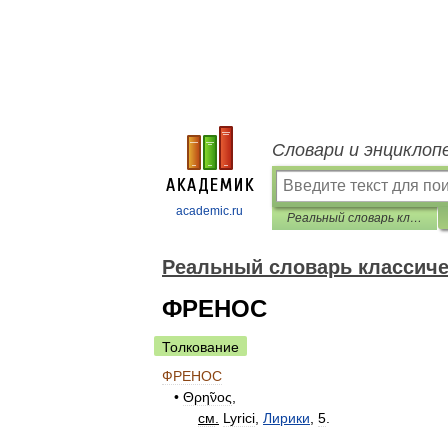
Словари и энциклоп
academic.ru
Реальный словарь классических древностей
Реальный словарь классиче
ФРЕНОС
Толкование
ФРЕНОС
•
Θρη̃νος
,
см
.
Lyrici
,
Лирики
,
5
.