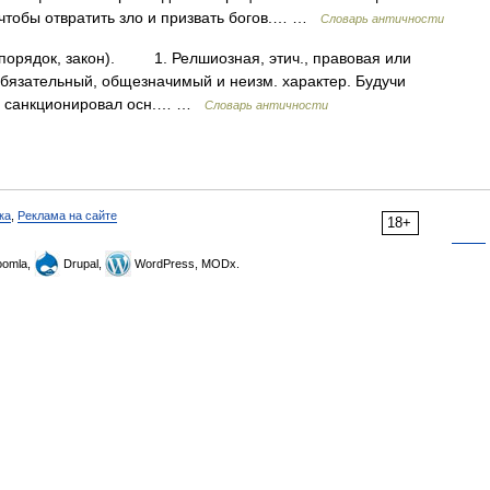
 чтобы отвратить зло и призвать богов.… …
Словарь античности
рядок, закон). 1. Релшиозная, этич., правовая или
бязательный, общезначимый и неизм. характер. Будучи
Н. санкционировал осн.… …
Словарь античности
ка
,
Реклама на сайте
18+
omla,
Drupal,
WordPress, MODx.