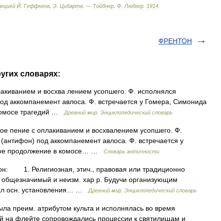
акцией
Й
.
Геффкена
,
Э
.
Цибарта
. —
Тойбнер
.
Ф
.
Любкер
.
1914
.
ФРЕНТОН
угих словарях:
ванием и восхва лением усопшего. Ф. исполнялся
од аккомпанемент авлоса. Ф. встречается у Гомера, Симонида
 комосе трагедий …
Древний мир. Энциклопедический словарь
е пение с оплакиванием и восхвалением усопшего. Ф.
(антифон) под аккомпанемент авлоса. Ф. встречается у
свое продолжение в комосе… …
Словарь античности
: 1. Религиозная, этич., правовая или традиционно
 общезначимый и неизм. хар р. Будучи организующим
вал осн. установления… …
Древний мир. Энциклопедический словарь
преим. атрибутом культа и исполнялась во время
ой на флейте сопровождались процессии к святилищам и