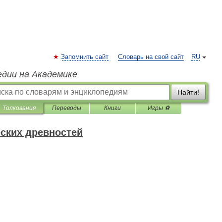
Запомнить сайт
Словарь на свой сайт
RU
едии на Академике
Найти!
Толкования
Переводы
Книги
Игры ⚽
ских древностей