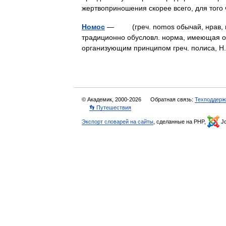
жертвоприношения скорее всего, для того
Номос
— (греч. nomos обычай, нрав, по
традиционно обусловл. норма, имеющая о
организующим принципом греч. полиса, 
© Академик, 2000-2026
Обратная связь:
Техподдерж
👣 Путешествия
Экспорт словарей на сайты
, сделанные на PHP,
Jo