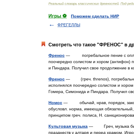
Реальный
словарь
классических
древностей
.
Под
ред
Игры ⚽
Поможем сделать НИР
ФРЕГЕЛЛЫ
Смотреть что такое "ФРЕНОС" в др
Френос
— погребальное пение с оплаки
поочередно солистом и хором (антифон) п
и Пиндара. Получил свое продолжение в
Френос
— (греч. threnos), погребально
исполнялся поочередно солистом и хором 
Гомера, Симонида и Пиндара. Получил 
Номос
— обычай, нрав, порядок, закон
обусловл. норма, имеющая обязательный,
принципом греч. полиса, Н. санкциониро
Культовая музыка
— Греч, музыка была 
празднеств у алтаря и перед храмом. Игр