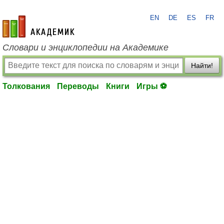
EN
DE
ES
FR
academic.ru
Словари и энциклопедии на Академике
Найти!
Толкования
Переводы
Книги
Игры ⚽