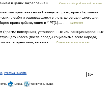
дением в целях закрепления и… …
Советский юридический словарь
рманская правовая семья Немецкое право, право Германии
нских племён и развивавшаяся вплоть до сегодняшнего дня.
 общего права действующие в ФРГ[1].… …
Википедия
 (правил поведения), установленных или санкционированных
твующего класса (после победы социализма всего народа).
ами гос. воздействия, включая …
Советская историческая
ка
,
Реклама на сайте
18+
omla,
Drupal,
WordPress, MODx.