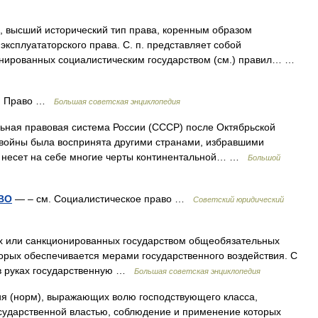
 высший исторический тип права, коренным образом
эксплуататорского права. С. п. представляет собой
онированных социалистическим государством (см.) правил… …
. Право …
Большая советская энциклопедия
ная правовая система России (СССР) после Октябрьской
 войны была воспринята другими странами, избравшими
п. несет на себе многие черты континентальной… …
Большой
ВО
— – см. Социалистическое право …
Советский юридический
ли санкционированных государством общеобязательных
орых обеспечивается мерами государственного воздействия. С
 в руках государственную …
Большая советская энциклопедия
ия (норм), выражающих волю господствующего класса,
сударственной властью, соблюдение и применение которых