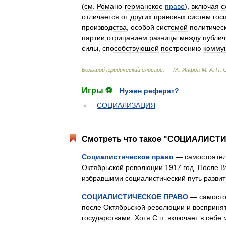
(
см
.
Романо
-
германское
право
),
включая
с
отличается
от
других
правовых
систем
гос
производства
,
особой
системой
политичес
партии
,
отрицанием
разницы
между
публи
силы
,
способствующей
построению
коммун
Большой
юридический
словарь
. —
М
.
:
Инфра
-
М
.
А
.
Я
.
Игры ⚽
Нужен реферат?
СОЦИАЛИЗАЦИЯ
Смотреть что такое "СОЦИАЛИСТИ
Социалистическое право
— самостоятел
Октябрьской революции 1917 год. После 
избравшими социалистический путь разви
СОЦИАЛИСТИЧЕСКОЕ ПРАВО
— самостоя
после Октябрьской революции и восприня
государствами. Хотя С.п. включает в себ