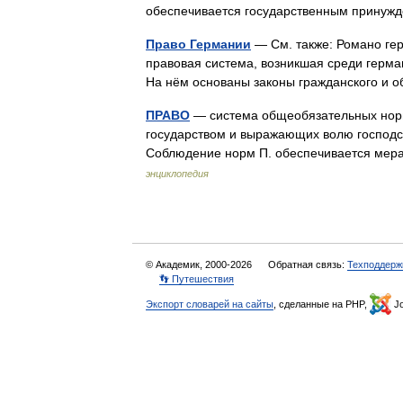
обеспечивается государственным принуж
Право Германии
— См. также: Романо ге
правовая система, возникшая среди герма
На нём основаны законы гражданского и
ПРАВО
— система общеобязательных норм
государством и выражающих волю господс
Соблюдение норм П. обеспечивается мер
энциклопедия
© Академик, 2000-2026
Обратная связь:
Техподдерж
👣 Путешествия
Экспорт словарей на сайты
, сделанные на PHP,
Jo