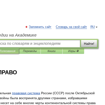
Запомнить сайт
Словарь на свой сайт
RU
едии на Академике
Найти!
Толкования
Переводы
Книги
Игры ⚽
ПРАВО
тельная
правовая
система
России
(
СССР
)
после
Октябрьской
войны
была
воспринята
другими
странами
,
избравшими
.
несет
на
себе
многие
черты
континентальной
системы
права