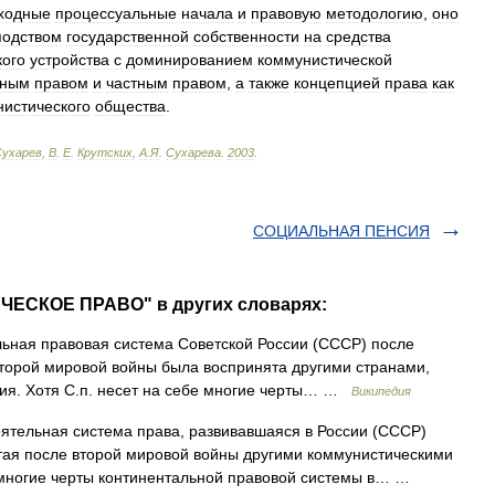
ходные
процессуальные
начала
и
правовую
методологию
,
оно
подством
государственной
собственности
на
средства
кого
устройства
с
доминированием
коммунистической
чным
правом
и
частным
правом
,
а
также
концепцией
права
как
истического
общества
.
Сухарев
,
В
.
Е
.
Крутских
,
А
.
Я
.
Сухарева
.
2003
.
СОЦИАЛЬНАЯ ПЕНСИЯ
ЧЕСКОЕ ПРАВО" в других словарях:
ьная правовая система Советской России (СССР) после
Второй мировой войны была воспринята другими странами,
тия. Хотя С.п. несет на себе многие черты… …
Википедия
тельная система права, развивавшаяся в России (СССР)
тая после второй мировой войны другими коммунистическими
е многие черты континентальной правовой системы в… …