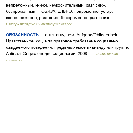
непреложный, книжн. неукоснительный, разг. сниж.
беспременный ОБЯЗАТЕЛЬНО, непременно, устар.
всенепременно, разг. сниж. беспременно, разг. сниж …
Словарь-тезаурус синонимов русской речи
ОБЯЗАННОСТЬ
— англ. duty; нем. Aufgabe/Obliegenheit.
Нравственное, соц. или правовое требование социально
ожидаемого поведения, предъявляемое индивиду или группе.
Antinazi. Энциклопедия социологии, 2009 …
Энциклопедия
социологии