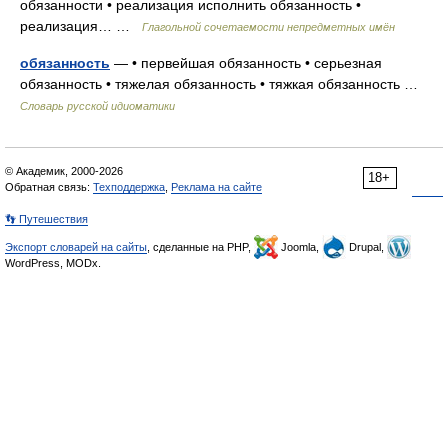
обязанности • реализация исполнить обязанность •
реализация… …
Глагольной сочетаемости непредметных имён
обязанность
— • первейшая обязанность • серьезная
обязанность • тяжелая обязанность • тяжкая обязанность …
Словарь русской идиоматики
© Академик, 2000-2026
18+
Обратная связь:
Техподдержка
,
Реклама на сайте
👣 Путешествия
Экспорт словарей на сайты
, сделанные на PHP,
Joomla,
Drupal,
WordPress, MODx.