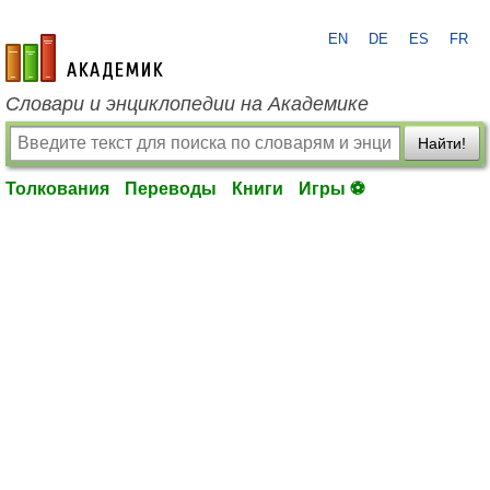
EN
DE
ES
FR
academic.ru
Словари и энциклопедии на Академике
Найти!
Толкования
Переводы
Книги
Игры ⚽