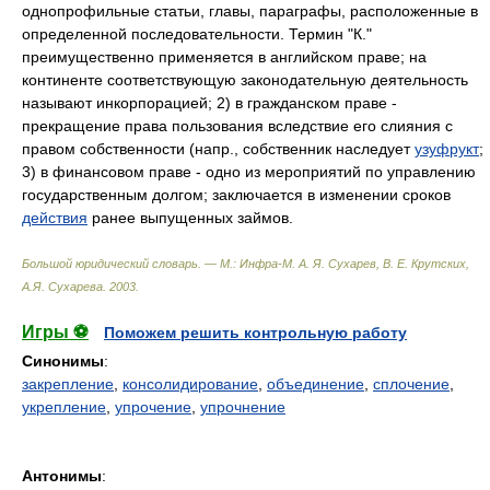
однопрофильные статьи, главы, параграфы, расположенные в
определенной последовательности. Термин "К."
преимущественно применяется в английском праве; на
континенте соответствующую законодательную деятельность
называют инкорпорацией; 2) в гражданском праве -
прекращение права пользования вследствие его слияния с
правом собственности (напр., собственник наследует
узуфрукт
;
3) в финансовом праве - одно из мероприятий по управлению
государственным долгом; заключается в изменении сроков
действия
ранее выпущенных займов.
Большой юридический словарь. — М.: Инфра-М
.
А. Я. Сухарев, В. Е. Крутских,
А.Я. Сухарева
.
2003
.
Игры ⚽
Поможем решить контрольную работу
Синонимы
:
закрепление
,
консолидирование
,
объединение
,
сплочение
,
укрепление
,
упрочение
,
упрочнение
Антонимы
: