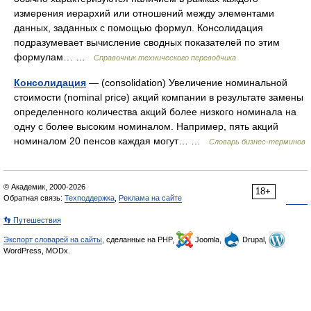
измерения иерархий или отношений между элементами
данных, заданных с помощью формул. Консолидация
подразумевает вычисление сводных показателей по этим
формулам… …
Справочник технического переводчика
Консолидация
— (consolidation) Увеличение номинальной
стоимости (nominal price) акций компании в результате замены
определенного количества акций более низкого номинала на
одну с более высоким номиналом. Например, пять акций
номиналом 20 пенсов каждая могут… …
Словарь бизнес-терминов
© Академик, 2000-2026
18+
Обратная связь:
Техподдержка
,
Реклама на сайте
👣 Путешествия
Экспорт словарей на сайты
, сделанные на PHP,
Joomla,
Drupal,
WordPress, MODx.