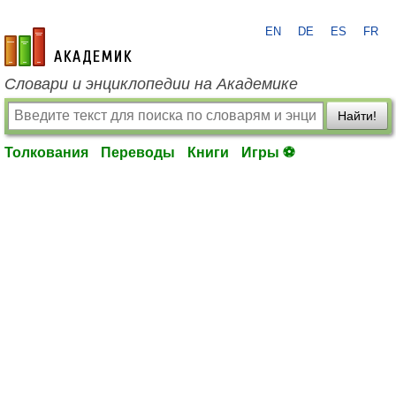
EN
DE
ES
FR
academic.ru
Словари и энциклопедии на Академике
Найти!
Толкования
Переводы
Книги
Игры ⚽