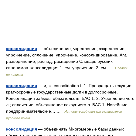
консолидация
— объединение, укрепление; закрепление,
упрочнение, сплочение, упрочение, консолидирование. Ant.
разъединение, распад, распадение Словарь русских
синонимов. консолидация 1. см. упрочение. 2. см …
Словарь
синонимов
консолидация
— и, ж. consolidation f. 1. Превращать текущие
краткосрочные государственные долги в долгосрочные.
Консолидация займов, обязательств. БАС 1. 2. Укрепление чего
л.; сплочение, объединение вокруг чего л. БАС 1. Новейшие
предпринимательские… …
Исторический словарь галлицизмов
русского языка
консолидация
— объединять Многомерные базы данных
обычно характеризуются наличием в рамках каждого