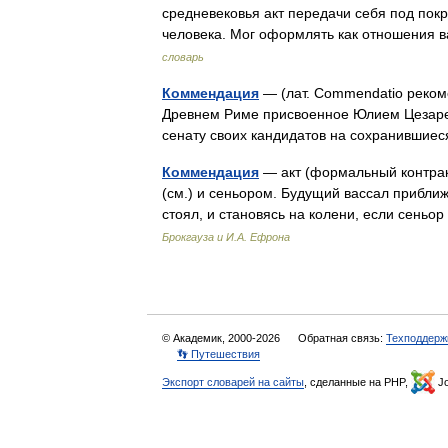
средневековья акт передачи себя под покр
человека. Мог оформлять как отношения 
словарь
Коммендация
— (лат. Commendatio реко
Древнем Риме присвоенное Юлием Цезарем
сенату своих кандидатов на сохранившие
Коммендация
— акт (формальный контрак
(см.) и сеньором. Будущий вассал приближа
стоял, и становясь на колени, если сень
Брокгауза и И.А. Ефрона
© Академик, 2000-2026
Обратная связь:
Техподдерж
👣 Путешествия
Экспорт словарей на сайты
, сделанные на PHP,
Jo