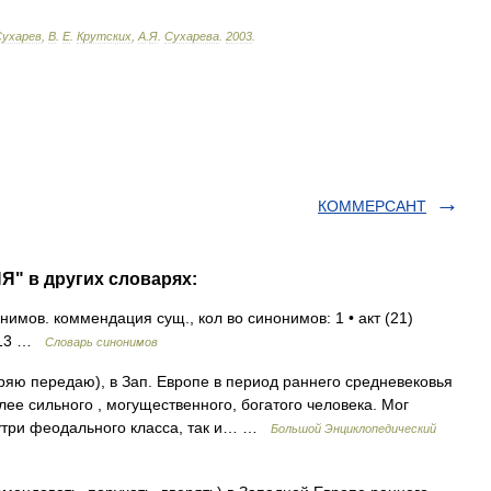
Сухарев
,
В
.
Е
.
Крутских
,
А
.
Я
.
Сухарева
.
2003
.
КОММЕРСАНТ
" в других словарях:
имов. коммендация сущ., кол во синонимов: 1 • акт (21)
2013 …
Словарь синонимов
ряю передаю), в Зап. Европе в период раннего средневековья
лее сильного , могущественного, богатого человека. Мог
утри феодального класса, так и… …
Большой Энциклопедический