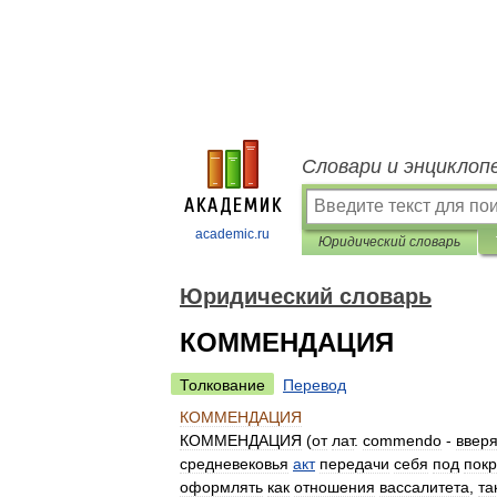
Словари и энциклоп
academic.ru
Юридический словарь
Юридический словарь
КОММЕНДАЦИЯ
Толкование
Перевод
КОММЕНДАЦИЯ
КОММЕНДАЦИЯ
(
от
лат
.
commendo
-
ввер
средневековья
акт
передачи
себя
под
покр
оформлять
как
отношения
вассалитета
,
та