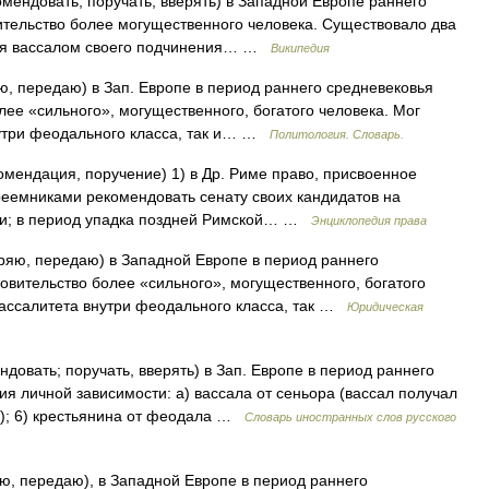
мендовать, поручать, вверять) в Западной Европе раннего
ительство более могущественного человека. Существовало два
ния вассалом своего подчинения… …
Википедия
, передаю) в Зап. Европе в период раннего средневековья
лее «сильного», могущественного, богатого человека. Мог
утри феодального класса, так и… …
Политология. Словарь.
омендация, поручение) 1) в Др. Риме право, присвоенное
реемниками рекомендовать сенату своих кандидатов на
ти; в период упадка поздней Римской… …
Энциклопедия права
ряю, передаю) в Западной Европе в период раннего
овительство более «сильного», могущественного, богатого
вассалитета внутри феодального класса, так …
Юридическая
довать; поручать, вверять) в Зап. Европе в период раннего
я личной зависимости: а) вассала от сеньора (вассал получал
); 6) крестьянина от феодала …
Словарь иностранных слов русского
, передаю), в Западной Европе в период раннего