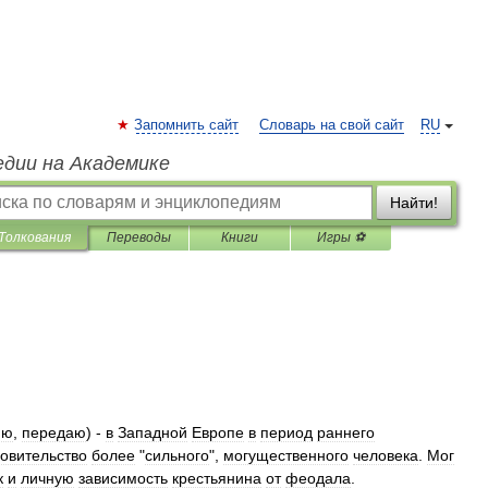
Запомнить сайт
Словарь на свой сайт
RU
едии на Академике
Найти!
Толкования
Переводы
Книги
Игры ⚽
яю
,
передаю
) -
в
Западной
Европе
в
период
раннего
овительство
более
"
сильного
",
могущественного
человека
.
Мог
к
и
личную
зависимость
крестьянина
от
феодала
.