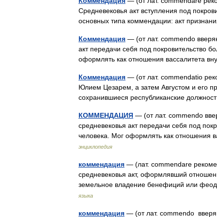
Коммендация
— (от лат. commendare реко
Средневековья акт вступления под покров
основных типа коммендации: акт призна
Коммендация
— (от лат. commendo вверяю
акт передачи себя под покровительство бо
оформлять как отношения вассалитета вн
Коммендация
— (от лат. commendatio рек
Юлием Цезарем, а затем Августом и его п
сохранившиеся республиканские должнос
КОММЕНДАЦИЯ
— (от лат. commendo вве
средневековья акт передачи себя под покр
человека. Мог оформлять как отношения 
энциклопедия
коммендация
— (лат. commendare рекомен
средневековья акт, оформлявший отношени
земельное владение бенефиций или феод
языка
коммендация
— (от лат. commendo вверяю