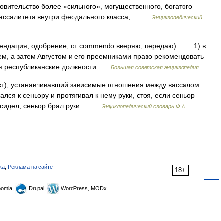
овительство более «сильного», могущественного, богатого
вассалитета внутри феодального класса,… …
Энциклопедический
мендация, одобрение, от commendo вверяю, передаю) 1) в
, а затем Августом и его преемниками право рекомендовать
ся республиканские должности …
Большая советская энциклопедия
т), устанавливавший зависимые отношения между вассалом
лся к сеньору и протягивал к нему руки, стоя, если сеньор
ор сидел; сеньор брал руки… …
Энциклопедический словарь Ф.А.
ка
,
Реклама на сайте
18+
omla,
Drupal,
WordPress, MODx.