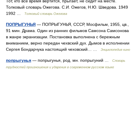
Тот, кто всё время вертится, прыгает, не сидит на месте.
Толковый словарь Ожегова. С.И. Ожегов, Н.Ю. Шведова. 1949
1992 …
Толковый словарь Ожегова
ПОПРЫГУНЬЯ
— ПОПРЫГУНЬЯ, СССР, Мосфильм, 1955, цв.,
91 мин. Драма. Один из ранних фильмов Самсона Самсонова
в жанре экранизации. Постановка выполнена с бережным
вниманием, верно передан чехвский дух. Дымов в исполнении
Сергея Бондарчука настоящий чеховский… …
Энциклопедия кино
попрыгунья
— попрыгунья, род. мн. попрыгуний …
Словарь
трудностей произношения и ударения в современном русском языке