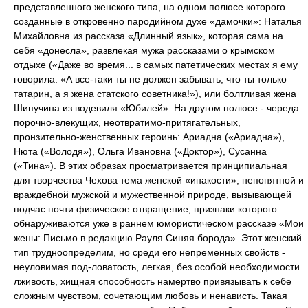
представленного женского типа, на одном полюсе которого
созданные в откровенно пародийном духе «дамочки»: Наталья
Михайловна из рассказа «Длинный язык», которая сама на
себя «донесла», развлекая мужа рассказами о крымском
отдыхе («Даже во время... в самых патетических местах я ему
говорила: «А все-таки ты не должен забывать, что ты только
татарин, а я жена статского советника!»), или болтливая жена
Шипучина из водевиля «Юбилей». На другом полюсе - череда
порочно-влекущих, неотвратимо-притягательных,
пронзительно-женственных героинь: Ариадна («Ариадна»),
Нюта («Володя»), Ольга Ивановна («Доктор»), Сусанна
(«Тина»). В этих образах просматривается принципиальная
для творчества Чехова тема женской «инакости», непонятной и
враждебной мужской и мужественной природе, вызывающей
подчас почти физическое отвращение, признаки которого
обнаруживаются уже в раннем юмористическом рассказе «Мои
жены: Письмо в редакцию Рауля Синяя борода». Этот женский
тип трудноопределим, но среди его непременных свойств -
неуловимая под-ловатость, легкая, без особой необходимости
лживость, хищная способность намертво привязывать к себе
сложным чувством, сочетающим любовь и ненависть. Такая