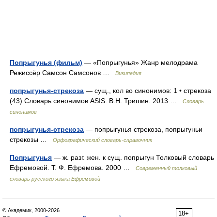
Попрыгунья (фильм)
— «Попрыгунья» Жанр мелодрама
Режиссёр Самсон Самсонов …
Википедия
попрыгунья-стрекоза
— сущ., кол во синонимов: 1 • стрекоза
(43) Словарь синонимов ASIS. В.Н. Тришин. 2013 …
Словарь
синонимов
попрыгунья-стрекоза
— попрыгунья стрекоза, попрыгуньи
стрекозы …
Орфографический словарь-справочник
Попрыгунья
— ж. разг. жен. к сущ. попрыгун Толковый словарь
Ефремовой. Т. Ф. Ефремова. 2000 …
Современный толковый
словарь русского языка Ефремовой
© Академик, 2000-2026
18+