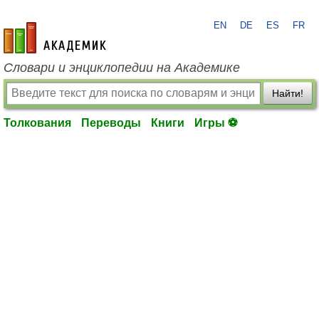
EN
DE
ES
FR
academic.ru
Словари и энциклопедии на Академике
Найти!
Толкования
Переводы
Книги
Игры ⚽