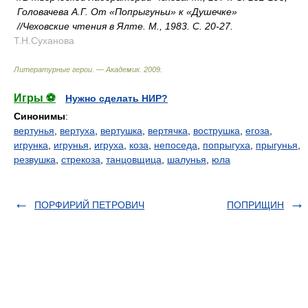
Головачева А.Г. От «Попрыгуньи» к «Душечке»
//Чеховские чтения в Ялте. М., 1983. С. 20-27.
Т.Н.Суханова
Литературные герои. — Академик
.
2009
.
Игры ⚽
Нужно сделать НИР?
Синонимы
:
вертунья
,
вертуха
,
вертушка
,
вертячка
,
вострушка
,
егоза
,
игрунка
,
игрунья
,
игруха
,
коза
,
непоседа
,
попрыгуха
,
прыгунья
,
резвушка
,
стрекоза
,
танцовщица
,
шалунья
,
юла
ПОРФИРИЙ ПЕТРОВИЧ
ПОПРИЩИН