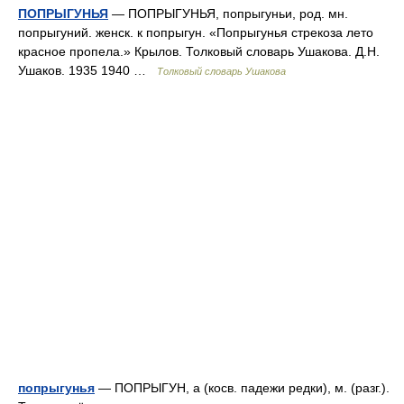
ПОПРЫГУНЬЯ
— ПОПРЫГУНЬЯ, попрыгуньи, род. мн.
попрыгуний. женск. к попрыгун. «Попрыгунья стрекоза лето
красное пропела.» Крылов. Толковый словарь Ушакова. Д.Н.
Ушаков. 1935 1940 …
Толковый словарь Ушакова
попрыгунья
— ПОПРЫГУН, а (косв. падежи редки), м. (разг.).