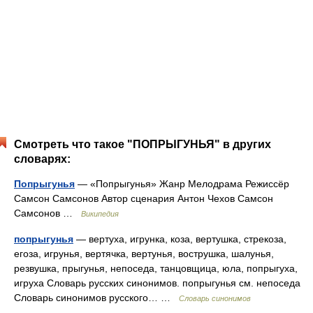
Смотреть что такое "ПОПРЫГУНЬЯ" в других
словарях:
Попрыгунья
— «Попрыгунья» Жанр Мелодрама Режиссёр
Самсон Самсонов Автор сценария Антон Чехов Самсон
Самсонов …
Википедия
попрыгунья
— вертуха, игрунка, коза, вертушка, стрекоза,
егоза, игрунья, вертячка, вертунья, вострушка, шалунья,
резвушка, прыгунья, непоседа, танцовщица, юла, попрыгуха,
игруха Словарь русских синонимов. попрыгунья см. непоседа
Словарь синонимов русского… …
Словарь синонимов