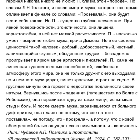
героиня никогда никого не любит. П. близка этой «породе». По
словам Л.Н.Толстого, и после смерти мужа, которого так горько
оплакивает в финале со словами: «Прозевала!», она будет
вести себя так же. Но П. - существо глубоко несчастное. При
явной поверхностности, эгоистичности, она лишена
корыстолюбия, в ней нет мелкой расчетливости. П. - насколько
умеет - искренне любит мужа, врача Дымова. Но в ее системе
ценностей такой человек - добрый, добросовестный, честный,
занимающийся скучным, обыденным трудом, - безнадежно
проигрывает в ярком мире артистов и писателей. П., сама не
лишенная художественных способностей, влюблена в
атмосферу этого мира, она не только дружит с его выходцами,
но и немного музицирует, пишет красками, играет на сцене. В
грустные минуты она горюет о недостатке подлинности своей
натуры. Вернувшись после «падения» (путешествия по Волге с
Рябовским), она переживает одну из таких минут, испытывая
стыд и боль. И после смерти мужа, заразившегося от больного
дифтеритом, она плачет не потому, что «не на того
поставила», не потому, что «прозрела», а потому, что с новой,
обостренной болью ощущает свою никчемность и - конечность.
Лит.: Чудаков А.П. Поэтика и прототипы
//В творческой лаборатории Чехова. М., 1974. С. 182-193;