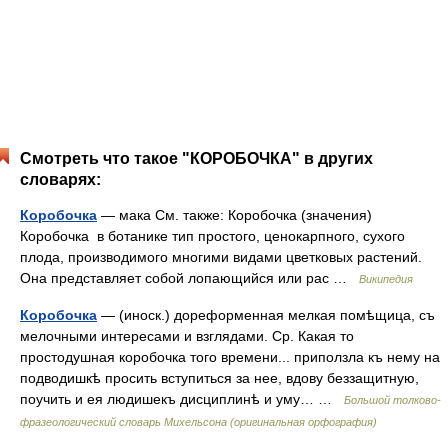
Смотреть что такое "КОРОБОЧКА" в других
словарях:
Коробочка
— мака См. также: Коробочка (значения)
Коробочка в ботанике тип простого, ценокарпного, сухого
плода, производимого многими видами цветковых растений.
Она представляет собой лопающийся или рас …
Википедия
Коробочка
— (иноск.) дореформенная мелкая помѣщица, съ
мелочными интересами и взглядами. Ср. Какая то
простодушная коробочка того времени... приползла къ нему на
подводишкѣ просить вступиться за нее, вдову беззащитную,
поучить и ея людишекъ дисциплинѣ и уму… …
Большой толково-
фразеологический словарь Михельсона (оригинальная орфография)