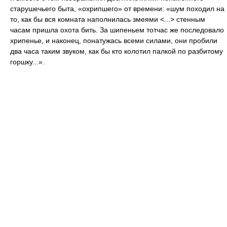
старушечьего быта, «охрипшего» от времени: «шум походил на
то, как бы вся комната наполнилась змеями <...> стенным
часам пришла охота бить. За шипеньем тотчас же последовало
хрипенье, и наконец, понатужась всеми силами, они пробили
два часа таким звуком, как бы кто колотил палкой по разбитому
горшку...».