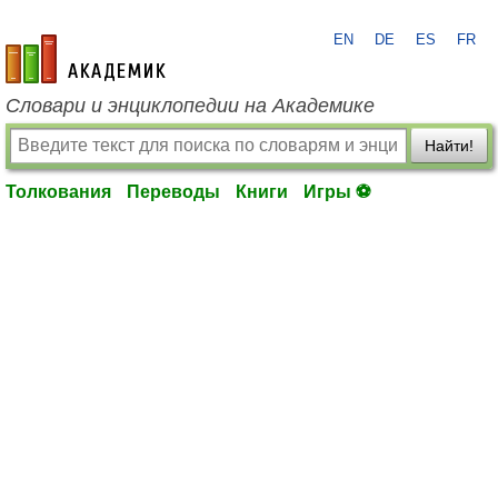
EN
DE
ES
FR
academic.ru
Словари и энциклопедии на Академике
Найти!
Толкования
Переводы
Книги
Игры ⚽