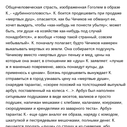
Общечеловеческая страсть, изображенная Гоголем в образе
К.,- «дубинноголовость». К. боится продешевить при продаже
«мертвых душ», опасается, как бы Чичиков не обманул ее,
хочет выждать, чтобы «как-нибудь не понести убытку»; может
быть, эти души «в хозяйстве как-нибудь под случай
понадобятся», и вообще «товар такой странный, совсем
небывалый». К. поначалу полагает, будто Чичиков намерен
выкапывать мертвых из земли. Она собирается подсунуть
Чичикову вместо «мертвых душ» пеньку и мед, цены на
которые она знает, в отношении же «душ» К. заявляет: «лучше
ж я маненько повременю, авось понаедут купцы, да
применюсь к ценам». Боязнь продешевить вынуждает К.
отправиться в город узнавать цену на «мертвые души»,
снарядив тарантас, «скорее похожий на толстощекий выпуклый
арбуз, поставленный на колеса <...>. Арбуз был наполнен
ситцевыми подушками в виде кисетов, валиков и просто
подушек, напичкан мешками с хлебами, калачами, кокурками,
скородумками и кренделями из заварного теста». Арбуз-
тарантас К.- еще один аналог ее образа, наряду с комодом,
шкатулкой и пестрядевыми мешочками, полными денег. К.
решается продать «души» со страху и из суеверия, ибо