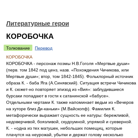
Литературные герои
КОРОБОЧКА
Толкование
Перевод
КОРОБОЧКА
КОРОБОЧКА - персонаж поэмы Н.В.Гоголя «Мертвые души»
(перв. том 1842 под ценз, назв. «Похождения Чичикова, или
Мертвые души»; втор, том 1842-1845). Фольклорный источник
образа К. - баба Яга (А.Синявский). Ситуация встречи Чичикова
и К. сюжет-но повторяет эпизод из «Вия»: заблудившиеся
бурсаки попадают в гости к сатанинской «бабусе».
Отдельными чертами К. также напоминает ведьм из «Вечеров
на хуторе близ Ди-каньки» (М.Вайскопф). Фамилия К.
метафорически выражает сущность ее натуры: бережливой,
недоверчивой, боязливой, скудоумной, упрямой и суеверной.
К. - «одна из тех матушек, небольших помещиц, которые
плачутся на неурожай, убытки и держат голову несколько