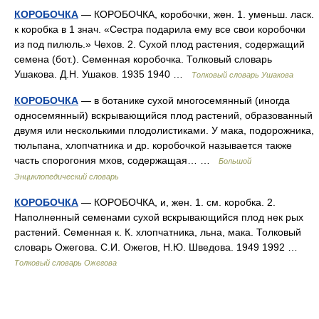
КОРОБОЧКА
— КОРОБОЧКА, коробочки, жен. 1. уменьш. ласк.
к коробка в 1 знач. «Сестра подарила ему все свои коробочки
из под пилюль.» Чехов. 2. Сухой плод растения, содержащий
семена (бот.). Семенная коробочка. Толковый словарь
Ушакова. Д.Н. Ушаков. 1935 1940 …
Толковый словарь Ушакова
КОРОБОЧКА
— в ботанике сухой многосемянный (иногда
односемянный) вскрывающийся плод растений, образованный
двумя или несколькими плодолистиками. У мака, подорожника,
тюльпана, хлопчатника и др. коробочкой называется также
часть спорогония мхов, содержащая… …
Большой
Энциклопедический словарь
КОРОБОЧКА
— КОРОБОЧКА, и, жен. 1. см. коробка. 2.
Наполненный семенами сухой вскрывающийся плод нек рых
растений. Семенная к. К. хлопчатника, льна, мака. Толковый
словарь Ожегова. С.И. Ожегов, Н.Ю. Шведова. 1949 1992 …
Толковый словарь Ожегова