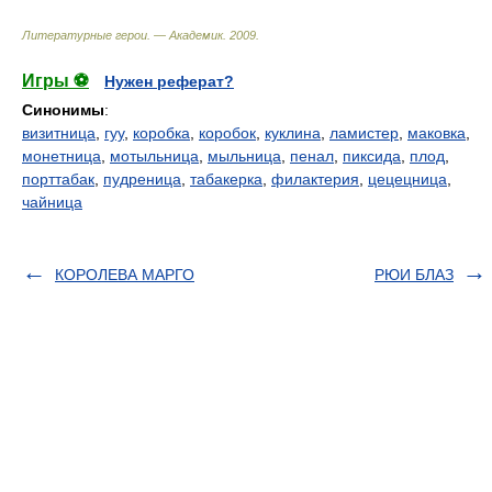
Литературные герои. — Академик
.
2009
.
Игры ⚽
Нужен реферат?
Синонимы
:
визитница
,
гуу
,
коробка
,
коробок
,
куклина
,
ламистер
,
маковка
,
монетница
,
мотыльница
,
мыльница
,
пенал
,
пиксида
,
плод
,
порттабак
,
пудреница
,
табакерка
,
филактерия
,
цецецница
,
чайница
КОРОЛЕВА МАРГО
РЮИ БЛАЗ