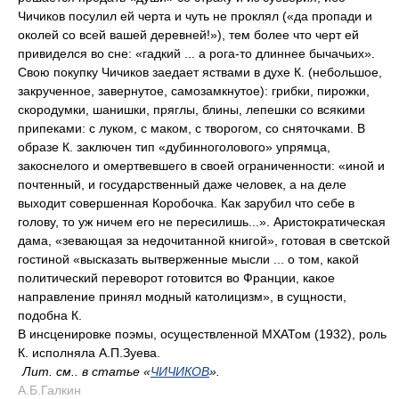
Чичиков посулил ей черта и чуть не проклял («да пропади и
околей со всей вашей деревней!»), тем более что черт ей
привиделся во сне: «гадкий ... а рога-то длиннее бычачьих».
Свою покупку Чичиков заедает яствами в духе К. (небольшое,
закрученное, завернутое, самозамкнутое): грибки, пирожки,
скородумки, шанишки, пряглы, блины, лепешки со всякими
припеками: с луком, с маком, с творогом, со сняточками. В
образе К. заключен тип «дубинноголового» упрямца,
закоснелого и омертвевшего в своей ограниченности: «иной и
почтенный, и государственный даже человек, а на деле
выходит совершенная Коробочка. Как зарубил что себе в
голову, то уж ничем его не пересилишь...». Аристократическая
дама, «зевающая за недочитанной книгой», готовая в светской
гостиной «высказать вытверженные мысли ... о том, какой
политический переворот готовится во Франции, какое
направление принял модный католицизм», в сущности,
подобна К.
В инсценировке поэмы, осуществленной МХАТом (1932), роль
К. исполняла А.П.Зуева.
Лит. см.. в статье «
ЧИЧИКОВ
».
А.Б.Галкин