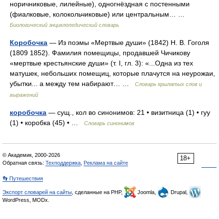
норичниковые, лилейные), одногнёздная с постенными
(фиалковые, колокольчиковые) или центральным… …
Биологический энциклопедический словарь
Коробочка
— Из поэмы «Мертвые души» (1842) Н. В. Гоголя
(1809 1852). Фамилия помещицы, продавшей Чичикову
«мертвые крестьянские души» (т. I, гл. 3): «...Одна из тех
матушек, небольших помещиц, которые плачутся на неурожаи,
убытки... а между тем набирают… …
Словарь крылатых слов и
выражений
коробочка
— сущ., кол во синонимов: 21 • визитница (1) • гуу
(1) • коробка (45) • …
Словарь синонимов
© Академик, 2000-2026
18+
Обратная связь:
Техподдержка
,
Реклама на сайте
👣 Путешествия
Экспорт словарей на сайты
, сделанные на PHP,
Joomla,
Drupal,
WordPress, MODx.