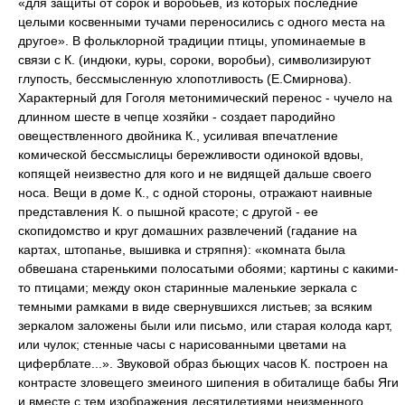
«для защиты от сорок и воробьев, из которых последние
целыми косвенными тучами переносились с одного места на
другое». В фольклорной традиции птицы, упоминаемые в
связи с К. (индюки, куры, сороки, воробьи), символизируют
глупость, бессмысленную хлопотливость (Е.Смирнова).
Характерный для Гоголя метонимический перенос - чучело на
длинном шесте в чепце хозяйки - создает пародийно
овеществленного двойника К., усиливая впечатление
комической бессмыслицы бережливости одинокой вдовы,
копящей неизвестно для кого и не видящей дальше своего
носа. Вещи в доме К., с одной стороны, отражают наивные
представления К. о пышной красоте; с другой - ее
скопидомство и круг домашних развлечений (гадание на
картах, штопанье, вышивка и стряпня): «комната была
обвешана старенькими полосатыми обоями; картины с какими-
то птицами; между окон старинные маленькие зеркала с
темными рамками в виде свернувшихся листьев; за всяким
зеркалом заложены были или письмо, или старая колода карт,
или чулок; стенные часы с нарисованными цветами на
циферблате...». Звуковой образ бьющих часов К. построен на
контрасте зловещего змеиного шипения в обиталище бабы Яги
и вместе с тем изображения десятилетиями неизменного