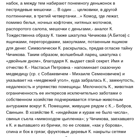
набок, а между тем набирают понемногу деньжонок в
пестрядевые мешочки ... В один ... целковики, в другой
полтиннички, в третий четвертачки...» Комод, где лежат,
помимо белья, ночных кофточек, нитяных моточков,
распоротого салопа, мешочки с деньгами,- аналог К.
Тождественна образу К. также шкатулка Чичикова (А.Битов) с
ящичками, перегородками, закоулками, потаенным ящиком
для денег. Символически К. раскрылась, предав огласке тайну
Чичикова. Таким образом, волшебный ларец, шкатулка с
«двойным дном», благодаря К. выдает свой секрет. Имя и
отчество К.- Настасья Петровна - напоминает сказочную
медведицу (ср. с Собакевичем - Михаиле Семеновичем) и
указывает на «медвежий угол», куда забралась К., замкнутость,
недалекость и упрямство помещицы. Мелочность К., животная
ограниченность ее интересов исключительно заботами о
собственном хозяйстве подчеркивается птичье-животным
антуражем вокруг К. Помещики, живущие рядом с К.,- Бобров,
Свиньин. В хозяйстве К. «индейкам и курам не было числа»,
свинья съела «мимоходом цыпленка»; у Чичикова, заехавшего
к К. и выпавшего из брички, по ее словам, «как у борова»,
спина и бок в грязи; фруктовые деревья К. накрыты сетями