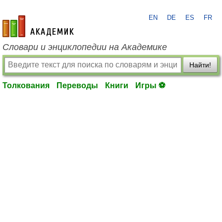
EN
DE
ES
FR
academic.ru
Словари и энциклопедии на Академике
Найти!
Толкования
Переводы
Книги
Игры ⚽