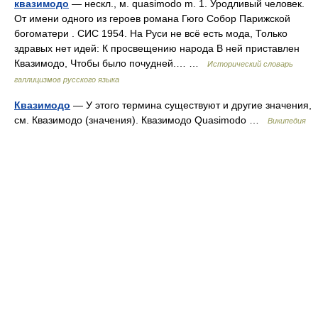
квазимодо
— нескл., м. quasimodo m. 1. Уродливый человек.
От имени одного из героев романа Гюго Собор Парижской
богоматери . СИС 1954. На Руси не всё есть мода, Только
здравых нет идей: К просвещению народа В ней приставлен
Квазимодо, Чтобы было почудней.… …
Исторический словарь
галлицизмов русского языка
Квазимодо
— У этого термина существуют и другие значения,
см. Квазимодо (значения). Квазимодо Quasimodo …
Википедия