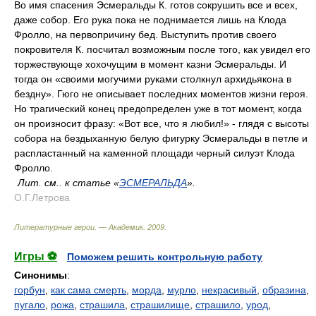
Во имя спасения Эсмеральды К. готов сокрушить все и всех,
даже собор. Его рука пока не поднимается лишь на Клода
Фролло, на первопричину бед. Выступить против своего
покровителя К. посчитал возможным после того, как увидел его
торжествующе хохочущим в момент казни Эсмеральды. И
тогда он «своими могучими руками столкнул архидьякона в
бездну». Гюго не описывает последних моментов жизни героя.
Но трагический конец предопределен уже в тот момент, когда
он произносит фразу: «Вот все, что я любил!» - глядя с высоты
собора на бездыханную белую фигурку Эсмеральды в петле и
распластанный на каменной площади черный силуэт Клода
Фролло.
Лит. см.. к статье «
ЭСМЕРАЛЬДА
».
О.Г.Летрова
Литературные герои. — Академик
.
2009
.
Игры ⚽
Поможем решить контрольную работу
Синонимы
:
горбун
,
как сама смерть
,
морда
,
мурло
,
некрасивый
,
образина
,
пугало
,
рожа
,
страшила
,
страшилище
,
страшило
,
урод
,