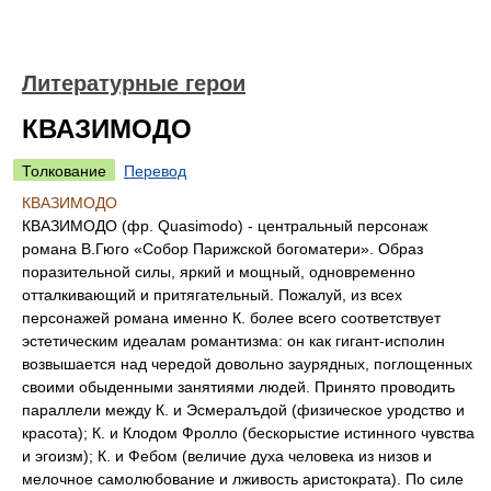
Литературные герои
КВАЗИМОДО
Толкование
Перевод
КВАЗИМОДО
КВАЗИМОДО (фр. Quasimodo) - центральный персонаж
романа В.Гюго «Собор Парижской богоматери». Образ
поразительной силы, яркий и мощный, одновременно
отталкивающий и притягательный. Пожалуй, из всех
персонажей романа именно К. более всего соответствует
эстетическим идеалам романтизма: он как гигант-исполин
возвышается над чередой довольно заурядных, поглощенных
своими обыденными занятиями людей. Принято проводить
параллели между К. и Эсмералъдой (физическое уродство и
красота); К. и Клодом Фролло (бескорыстие истинного чувства
и эгоизм); К. и Фебом (величие духа человека из низов и
мелочное самолюбование и лживость аристократа). По силе