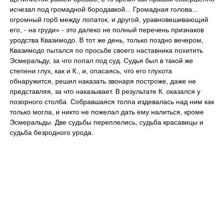
исчезал под громадной бородавкой... Громадная голова...
огромный горб между лопаток, и другой, уравновешивающий
его, - на груди» - это далеко не полный перечень признаков
уродства Квазимодо. В тот же день, только поздно вечером,
Квазимодо пытался по просьбе своего наставника похитить
Эсмеральду, за что попал под суд. Судья был в такой же
степени глух, как и К., и, опасаясь, что его глухота
обнаружится, решил наказать звонаря построже, даже не
представляя, за что наказывает. В результате К. оказался у
позорного столба. Собравшаяся толпа издевалась над ним как
только могла, и никто не пожелал дать ему налиться, кроме
Эсмеральды. Две судьбы переплелись, судьба красавицы и
судьба безродного урода.