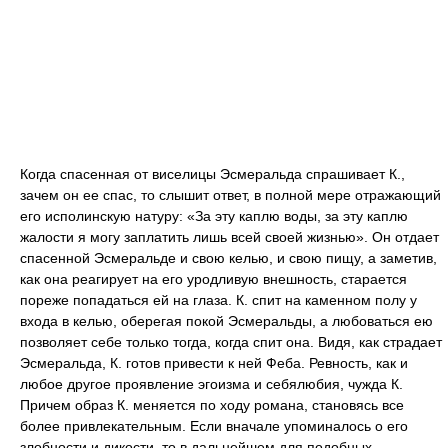
Когда спасенная от виселицы Эсмеральда спрашивает К.,
зачем он ее спас, то слышит ответ, в полной мере отражающий
его исполинскую натуру: «За эту каплю воды, за эту каплю
жалости я могу заплатить лишь всей своей жизнью». Он отдает
спасенной Эсмеральде и свою келью, и свою пищу, а заметив,
как она реагирует на его уродливую внешность, старается
пореже попадаться ей на глаза. К. спит на каменном полу у
входа в келью, оберегая покой Эсмеральды, а любоваться ею
позволяет себе только тогда, когда спит она. Видя, как страдает
Эсмеральда, К. готов привести к ней Феба. Ревность, как и
любое другое проявление эгоизма и себялюбия, чужда К.
Причем образ К. меняется по ходу романа, становясь все
более привлекательным. Если вначале упоминалось о его
злобности и дикости, то в дальнейшем для подобных