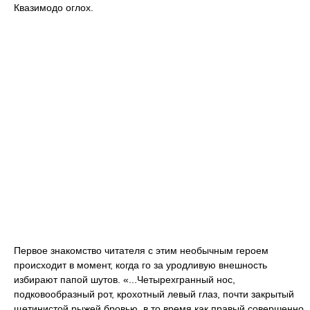
Квазимодо оглох.
Первое знакомство читателя с этим необычным героем
происходит в момент, когда го за уродливую внешность
избирают папой шутов. «...Четырехгранный нос,
подковообразный рот, крохотный левый глаз, почти закрытый
щетинистой рыжей бровью, в то время как правый совершенно