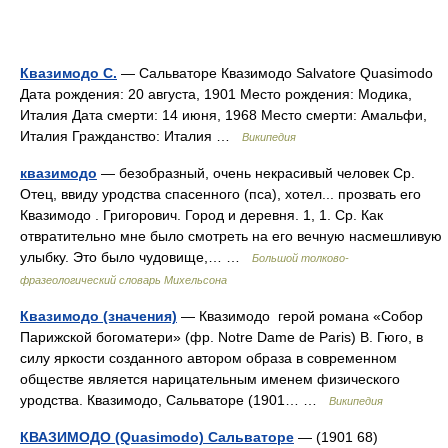
Квазимодо С.
— Сальваторе Квазимодо Salvatore Quasimodo
Дата рождения: 20 августа, 1901 Место рождения: Модика,
Италия Дата смерти: 14 июня, 1968 Место смерти: Амальфи,
Италия Гражданство: Италия …
Википедия
квазимодо
— безобразный, очень некрасивый человек Ср.
Отец, ввиду уродства спасенного (пса), хотел... прозвать его
Квазимодо . Григорович. Город и деревня. 1, 1. Ср. Как
отвратительно мне было смотреть на его вечную насмешливую
улыбку. Это было чудовище,… …
Большой толково-
фразеологический словарь Михельсона
Квазимодо (значения)
— Квазимодо герой романа «Собор
Парижской богоматери» (фр. Notre Dame de Paris) В. Гюго, в
силу яркости созданного автором образа в современном
обществе является нарицательным именем физического
уродства. Квазимодо, Сальваторе (1901… …
Википедия
КВАЗИМОДО (Quasimodo) Сальваторе
— (1901 68)