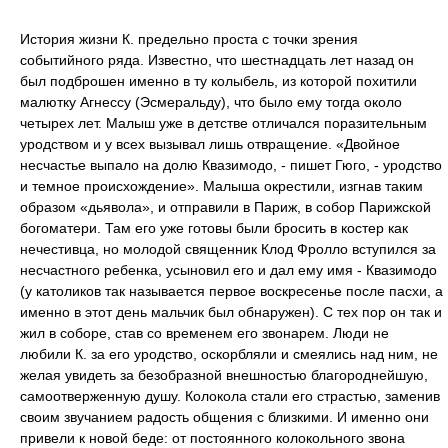
История жизни К. предельно проста с точки зрения
событийного ряда. Известно, что шестнадцать лет назад он
был подброшен именно в ту колыбель, из которой похитили
малютку Агнессу (Эсмеральду), что было ему тогда около
четырех лет. Малыш уже в детстве отличался поразительным
уродством и у всех вызывал лишь отвращение. «Двойное
несчастье выпало на долю Квазимодо, - пишет Гюго, - уродство
и темное происхождение». Малыша окрестили, изгнав таким
образом «дьявола», и отправили в Париж, в собор Парижской
богоматери. Там его уже готовы были бросить в костер как
нечестивца, но молодой священник Клод Фролло вступился за
несчастного ребенка, усыновил его и дал ему имя - Квазимодо
(у католиков так называется первое воскресенье после пасхи, а
именно в этот день мальчик был обнаружен). С тех пор он так и
жил в соборе, став со временем его звонарем. Люди не
любили К. за его уродство, оскорбляли и смеялись над ним, не
желая увидеть за безобразной внешностью благороднейшую,
самоотверженную душу. Колокола стали его страстью, заменив
своим звучанием радость общения с близкими. И именно они
привели к новой беде: от постоянного колокольного звона