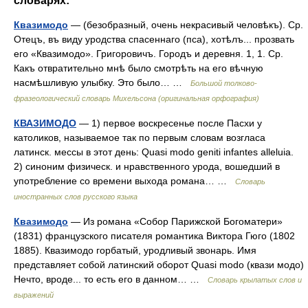
словарях:
Квазимодо
— (безобразный, очень некрасивый человѣкъ). Ср.
Отецъ, въ виду уродства спасеннаго (пса), хотѣлъ... прозвать
его «Квазимодо». Григоровичъ. Городъ и деревня. 1, 1. Ср.
Какъ отвратительно мнѣ было смотрѣть на его вѣчную
насмѣшливую улыбку. Это было… …
Большой толково-
фразеологический словарь Михельсона (оригинальная орфография)
КВАЗИМОДО
— 1) первое воскресенье после Пасхи у
католиков, называемое так по первым словам возгласа
латинск. мессы в этот день: Quasi modo geniti infantes alleluia.
2) синоним физическ. и нравственного урода, вошедший в
употребление со времени выхода романа… …
Словарь
иностранных слов русского языка
Квазимодо
— Из романа «Собор Парижской Богоматери»
(1831) французского писателя романтика Виктора Гюго (1802
1885). Квазимодо горбатый, уродливый звонарь. Имя
представляет собой латинский оборот Quasi modo (квази модо)
Нечто, вроде... то есть его в данном… …
Словарь крылатых слов и
выражений