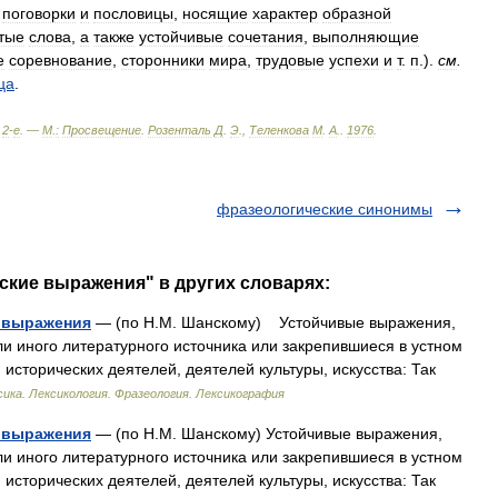
поговорки
и
пословицы
,
носящие
характер
образной
тые
слова
,
а
также
устойчивые
сочетания
,
выполняющие
е
соревнование
,
сторонники
мира
,
трудовые
успехи
и
т
.
п
.).
см
.
ца
.
.
2
-
е
. —
М
.
:
Просвещение
.
Розенталь
Д
.
Э
.,
Теленкова
М
.
А
.
.
1976
.
фразеологические синонимы
ские выражения" в других словарях:
е выражения
— (по Н.М. Шанскому) Устойчивые выражения,
ли иного литературного источника или закрепившиеся в устном
сторических деятелей, деятелей культуры, искусства: Так
ика. Лексикология. Фразеология. Лексикография
е выражения
— (по Н.М. Шанскому) Устойчивые выражения,
ли иного литературного источника или закрепившиеся в устном
сторических деятелей, деятелей культуры, искусства: Так