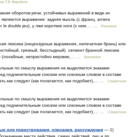
ов Т.В. Жеребило
ания оборотов речи, устойчивых выражений в виде их
и являются выражения: задняя мысль (с франц. arriere
er le double jeu), у лжи короткие ноги (с нем.… …
Языковые
я лексика (нецензурные выражения, непечатная брань) или
ристойный, грязный, бесстыдный) сегмент бранной лексики
е (похабные, непристойно мерзкие,… …
Википедия
ые по смыслу выражения не выделяются знаками
ед подчинительным союзом или союзным словом в составе
ть как следует (как полагается, как подобает),… …
Справочник
ые по смыслу выражения не выделяются знаками
ед подчинительным союзом или союзным словом в составе
ть как следует (как полагается, как подобает),… …
Справочник
ые для повествования, описания, рассуждения
— 1)
бозначение места действия, самих действий, лиц и др.