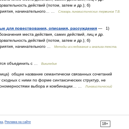
вательность действий (потом, затем и др.); б)
сприятия, начинательного… …
Словарь лингвистических терминов Т.В.
ые для повествования, описания, рассуждения
— 1)
бозначения места действия, самих действий, лиц и др.
вательность действий (потом, затем и др.); б)
приятия, начинательного …
Методы исследования и анализа текста.
ется объединить с …
Википедия
ица) общее название семантически связанных сочетаний
т сходных с ними по форме синтаксических структур, не
закономерностями выбора и комбинации… …
Лингвистический
ка
,
Реклама на сайте
18+