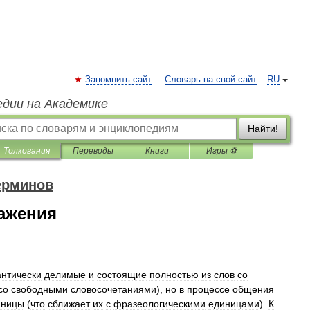
Запомнить сайт
Словарь на свой сайт
RU
едии на Академике
Найти!
Толкования
Переводы
Книги
Игры ⚽
ерминов
ажения
нтически
делимые
и
состоящие
полностью
из
слов
со
со
свободными
словосочетаниями
),
но
в
процессе
общения
иницы
(
что
сближает
их
с
фразеологическими
единицами
).
К