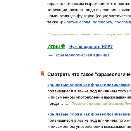
фразеологическим
выражениям
"
относятся
типизации
,
разного
рода
изречения
,
крыла
номинативную
функцию
(
социалистическо
также
крылатые
слова
,
поговорка
,
послови
Словарь
-
справочник
лингвистических
терминов
.
Изд
Игры ⚽
Нужно сделать НИР?
фразеологическая единица
Смотреть что такое "фразеологиче
крылатые слова как фразеологически
появившиеся в языке под влиянием того и
и письменном употреблении высказывания и
пойди… …
Термины и понятия лингвистики: Лекс
крылатые слова как фразеологически
появившиеся в языке под влиянием того и
и письменном употреблении высказывания и