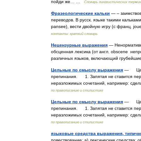
пойди же… …
Словарь лингвистических термин
Фразеологические кальки
— – заимствов
переводов. В русск. языке такими калькам
pansee), вести двойную игру (с франц. jou
контакты: краткий словарь
Нецензурные выражения
— Ненормативна
обсценная лексика (от англ. obscene неп
различных языков, включающий грубейши
Цельные по смыслу выражения
— Цельн
препинания. 1. Запятая не ставится пер
неразложимых сочетаний, например: сдела
по правописанию и стилистике
Цельные по смыслу выражения
— Цельн
препинания. 1. Запятая не ставится пер
неразложимых сочетаний, например: сдела
по правописанию и стилистике
языковые средства выражения, типичн
повествование: а) лексические средства: о