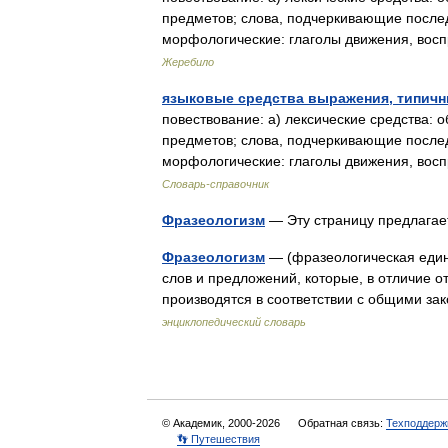
предметов; слова, подчеркивающие последо
морфологические: глаголы движения, во
Жеребило
языковые средства выражения, типичн
повествование: а) лексические средства: о
предметов; слова, подчеркивающие последо
морфологические: глаголы движения, вос
Словарь-справочник
Фразеологизм
— Эту страницу предлага
Фразеологизм
— (фразеологическая един
слов и предложений, которые, в отличие о
производятся в соответствии с общими 
энциклопедический словарь
© Академик, 2000-2026
Обратная связь:
Техподдерж
👣 Путешествия