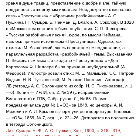
храня в душе традиц. представление о добре и зле, тайную
преданность отвергнутым идеалам. Неоднократно отмечалась
связь «Преступника» с «Братьями разбойниками» А. С.
Пушкина (Н. Сумцов, Б. Нейман, Д. Благой, А. Соколов). В 1828
в «Московском вестнике» было опубл. стих. С. П. Шевырева
«Русская разбойничья песня», к-рое, по мысли Неймана,
явилось прямым источником «Преступника». Однако, как
отметил М. Азадовский, здесь вероятнее не подражание, а
параллельная разработка «разбойничьей» темы. Высказанная
П. Висковатым мысль о сходстве «Преступника» с «Дон
Карлосом» Ф. Шиллера была признана неубедительной (А.
Федоров). Иллюстрировали стих.: М. Е. Малышев, К. С. Петров-
Водкин, Н. В. Пузыревский, М. Ушаков-Поскочин. Автограф —
ЛБ (тетрадь А. С. Солоницкого из собр. Н. С. Тихонравова, л. 1
—6). Копии — ИРЛИ, оп. 2, № 39 (с исправлениями
Висковатого) и ГПБ, Собр. рукоп. Л., № 65. Поэма
предназначалась для № 1 «ОЗ» за 1848, но цензоры А. И.
Мехелин и А. Л. Крылов вычеркнули ее в корректуре. Впервые
— «ОЗ», 1859, № 7, отд. I, с. 22—26. Датируется по положению
в тетради Солоницкого.
Лит.:
Сумцов
Н. Ф., А. С. Пушкин, Хар., 1900, с. 318—319;