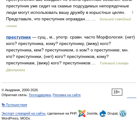
преступник уже сидит на скамье подсудимых непорядочные
люди могут использовать вашу дружбу в корыстных целях. ↑
Представьте, что преступник оправдан.… …
Большой семейный
сонник
преступник
— сущ., м., употр. сравн. часто Морфология: (нет)
кого? преступника, кому? преступнику, (вижу) кого?
преступника, кем? преступником, о ком? о преступнике; мн.
кто? преступники, (нет) кого? преступников, кому?
преступникам, (вижу) кого? преступников …
Толковый словарь
Дмитриева
© Академик, 2000-2026
18+
Обратная связь:
Техподдержка
,
Реклама на сайте
👣 Путешествия
Экспорт словарей на сайты
, сделанные на PHP,
Joomla,
Drupal,
WordPress, MODx.