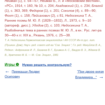
Нейман
(1), с. 54—57;
Нейман
Б., Л. и «Московский Вестник»,
«РС», 1914, т. 160, № 10, с. 204;
Азадовский
(1), с. 234;
Благой
(1), с. 363, 369;
Федоров
(1), с. 201;
Соколов
(4), с. 89—90;
Фохт
(1), с. 158;
Пейсахович
(2), с 81;
Недосекина
Т. А.,
Ранние поэмы М. Ю. Л. (1828—1832), Л., 1973, с. 9—10
(автореф. дисс.);
Удодов
(2), с. 103;
Недосекина
Т. А.,
Разбойничья тема в ранних поэмах М. Ю. Л., в кн.: Рус. лит-ра
30—40-х гг. XIX в., Рязань, 1976, с. 25—38.
Т. А. Недосекина
Лермонтовская энциклопедия / АН СССР. Ин-т рус. лит.
(Пушкин. Дом); Науч.-ред. совет изд-ва "Сов. Энцикл."; Гл. ред. Мануйлов В. А.,
Редкол.: Андроников И. Л., Базанов В. Г., Бушмин А. С., Вацуро В. Э., Жданов В.
В., Храпченко М. Б. — М.: Сов. Энцикл.
,
1981
Игры ⚽
Нужно решить контрольную?
Премацци Людвиг
"При дворе князя
Осипович
Владимира..."