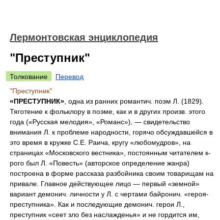
Лермонтовская энциклопедия
"Преступник"
Толкование
Перевод
"Преступник"
«ПРЕСТУПНИК»
, одна из ранних романтич. поэм Л. (1829).
Тяготение к фольклору в поэме, как и в других произв. этого
года («Русская мелодия», «Романс»), — свидетельство
внимания Л. к проблеме народности, горячо обсуждавшейся в
это время в кружке С.Е. Раича, кругу «любомудров», на
страницах «Московского вестника», постоянным читателем к-
рого был Л. «Повесть» (авторское определение жанра)
построена в форме рассказа разбойника своим товарищам на
привале. Главное действующее лицо — первый «земной»
вариант демонич. личности у Л. с чертами байронич. «героя-
преступника». Как и последующие демонич. герои Л.,
преступник «сеет зло без наслажденья» и не гордится им,