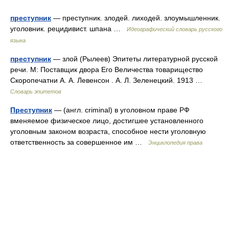
преступник
— преступник. злодей. лиходей. злоумышленник.
уголовник. рецидивист. шпана …
Идеографический словарь русского
языка
преступник
— злой (Рылеев) Эпитеты литературной русской
речи. М: Поставщик двора Его Величества товарищество
Скоропечатни А. А. Левенсон . А. Л. Зеленецкий. 1913 …
Словарь эпитетов
Преступник
— (англ. criminal) в уголовном праве РФ
вменяемое физическое лицо, достигшее установленного
уголовным законом возраста, способное нести уголовную
ответственность за совершенное им …
Энциклопедия права