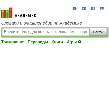
EN
DE
ES
FR
academic.ru
Словари и энциклопедии на Академике
Найти!
Толкования
Переводы
Книги
Игры ⚽