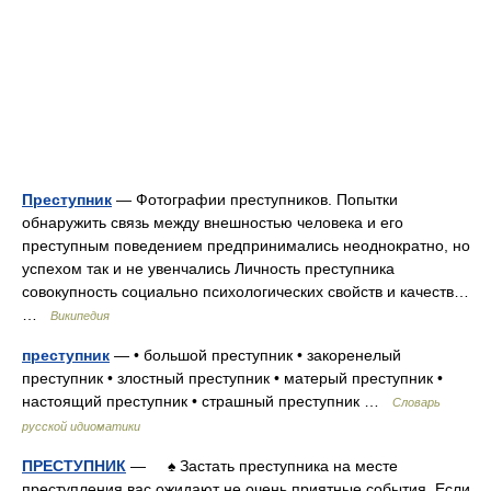
Преступник
— Фотографии преступников. Попытки
обнаружить связь между внешностью человека и его
преступным поведением предпринимались неоднократно, но
успехом так и не увенчались Личность преступника
совокупность социально психологических свойств и качеств…
…
Википедия
преступник
— • большой преступник • закоренелый
преступник • злостный преступник • матерый преступник •
настоящий преступник • страшный преступник …
Словарь
русской идиоматики
ПРЕСТУПНИК
— ♠ Застать преступника на месте
преступления вас ожидают не очень приятные события. Если