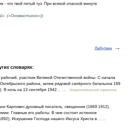
ик
-
что
твой
пятый
туз
.
При
всякой
опасной
минуте
й
». («
Ономастикон
»))
Лабуткин
угих словарях:
рабочий, участник Великой Отечественной войны. С начала
Октябрьского района, затем рядовой сапёрного батальона 189
т). В ночь на 13 сентября 1942… …
Энциклопедический справочник
нн Карпович духовный писатель, священник (1869 1912),
мии. Главные его работы: В чем состоит истинное
, 1892), Искушение Господа нашего Иисуса Христа в… …