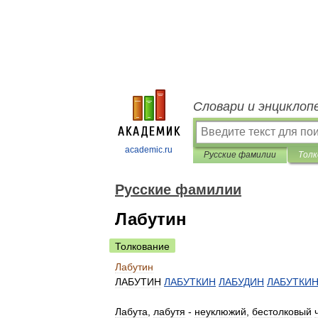
Словари и энциклоп
academic.ru
Русские фамилии
Толк
Русские фамилии
Лабутин
Толкование
Лабутин
ЛАБУТИН
ЛАБУТКИН
ЛАБУДИН
ЛАБУТКИ
Лабута
,
лабутя
-
неуклюжий
,
бестолковый