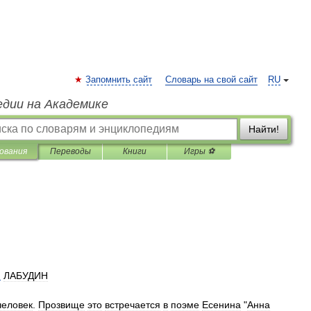
Запомнить сайт
Словарь на свой сайт
RU
едии на Академике
Найти!
ования
Переводы
Книги
Игры ⚽
Н
ЛАБУДИН
человек
.
Прозвище
это
встречается
в
поэме
Есенина
"
Анна