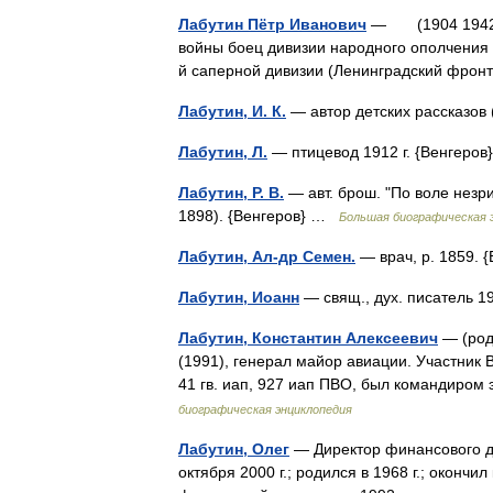
Лабутин Пётр Иванович
— (1904 1942), 
войны боец дивизии народного ополчения 
й саперной дивизии (Ленинградский фрон
Лабутин, И. К.
— автор детских рассказов 
Лабутин, Л.
— птицевод 1912 г. {Венгеро
Лабутин, Р. В.
— авт. брош. "По воле незр
1898). {Венгеров} …
Большая биографическая 
Лабутин, Ал-др Семен.
— врач, р. 1859.
Лабутин, Иоанн
— свящ., дух. писатель 1
Лабутин, Константин Алексеевич
— (род.
(1991), генерал майор авиации. Участник 
41 гв. иап, 927 иап ПВО, был командиро
биографическая энциклопедия
Лабутин, Олег
— Директор финансового д
октября 2000 г.; родился в 1968 г.; оконч