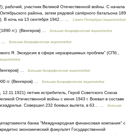
рабочий, участник Великой Отечественной войны. С начала
Октябрьского района, затем рядовой сапёрного батальона 189
т). В ночь на 13 сентября 1942… …
Санкт-Петербург (энциклопедия)
(1890 гг.). {Венгеров} …
Большая биографическая энциклопедия
в} …
Большая биографическая энциклопедия
имого Я. Экскурсия в сфере неразрешимых проблем" (СПб.,
энциклопедия
 {Венгеров} …
Большая биографическая энциклопедия
900 гг. {Венгеров} …
Большая биографическая энциклопедия
 12.11.1921) летчик истребитель, Герой Советского Союза
Великой Отечественной войны с июня 1943 г. Воевал в составе
м эскадрильи. Совершил 232 боевых вылета, в 63… …
Большая
епартамента банка "Международная финансовая компания" с
ил кредитно экономический факультет Государственной