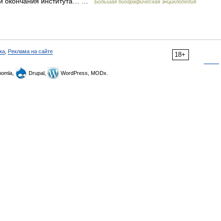
ени окончания института… …
Большая биографическая энциклопедия
ка
,
Реклама на сайте
18+
omla,
Drupal,
WordPress, MODx.