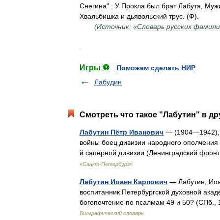
Снегина
"
:
У
Прокла
был
брат
Лабутя
,
Муж
Хвальбишка
и
дьявольский
трус
. (
Ф
).
(
Источник:
«
Словарь
русских
фамили
.
Игры ⚽
Поможем сделать НИР
Лабудин
Смотреть что такое "Лабутин" в др
Лабутин Пётр Иванович
— (1904—1942), 
войны боец дивизии народного ополчения 
й саперной дивизии (Ленинградский фрон
«Санкт-Петербург»
Лабутин Иоанн Карпович
— Лабутин, Иоа
воспитанник Петербургской духовной акаде
богопочтение по псалмам 49 и 50? (СПб.
Биографический словарь