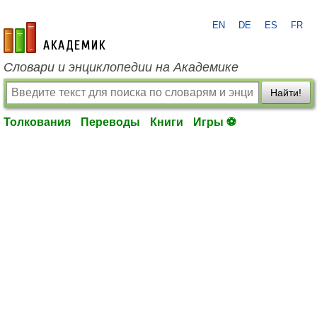
EN
DE
ES
FR
academic.ru
Словари и энциклопедии на Академике
Найти!
Толкования
Переводы
Книги
Игры ⚽