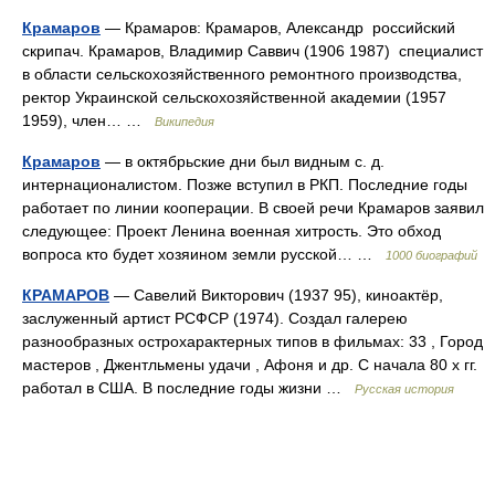
Крамаров
— Крамаров: Крамаров, Александр российский
скрипач. Крамаров, Владимир Саввич (1906 1987) специалист
в области сельскохозяйственного ремонтного производства,
ректор Украинской сельскохозяйственной академии (1957
1959), член… …
Википедия
Крамаров
— в октябрьские дни был видным с. д.
интернационалистом. Позже вступил в РКП. Последние годы
работает по линии кооперации. В своей речи Крамаров заявил
следующее: Проект Ленина военная хитрость. Это обход
вопроса кто будет хозяином земли русской… …
1000 биографий
КРАМАРОВ
— Савелий Викторович (1937 95), киноактёр,
заслуженный артист РСФСР (1974). Создал галерею
разнообразных острохарактерных типов в фильмах: 33 , Город
мастеров , Джентльмены удачи , Афоня и др. С начала 80 х гг.
работал в США. В последние годы жизни …
Русская история