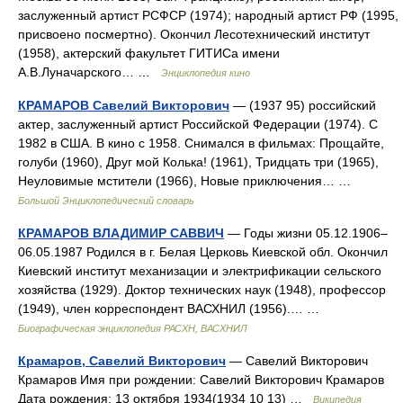
заслуженный артист РСФСР (1974); народный артист РФ (1995,
присвоено посмертно). Окончил Лесотехнический институт
(1958), актерский факультет ГИТИСа имени
А.В.Луначарского… …
Энциклопедия кино
КРАМАРОВ Савелий Викторович
— (1937 95) российский
актер, заслуженный артист Российской Федерации (1974). С
1982 в США. В кино с 1958. Снимался в фильмах: Прощайте,
голуби (1960), Друг мой Колька! (1961), Тридцать три (1965),
Неуловимые мстители (1966), Новые приключения… …
Большой Энциклопедический словарь
КРАМАРОВ ВЛАДИМИР САВВИЧ
— Годы жизни 05.12.1906–
06.05.1987 Родился в г. Белая Церковь Киевской обл. Окончил
Киевский институт механизации и электрификации сельского
хозяйства (1929). Доктор технических наук (1948), профессор
(1949), член корреспондент ВАСХНИЛ (1956).… …
Биографическая энциклопедия РАСХН, ВАСХНИЛ
Крамаров, Савелий Викторович
— Савелий Викторович
Крамаров Имя при рождении: Савелий Викторович Крамаров
Дата рождения: 13 октября 1934(1934 10 13) …
Википедия