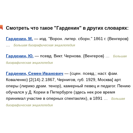
Смотреть что такое "Гарденин" в других словарях:
Гарденин, М.
— изд. "Ворон. литер. сборн." 1861 г. {Венгеров}
…
Большая биографическая энциклопедия
Гарденин, Ю.
— псевд. Викт. Чернова. {Венгеров} …
Большая
биографическая энциклопедия
Гарденин, Семен Иванович
— (сцен. псевд.; наст. фам.
Коваленко) [2(14).2.1867, Чернигов, губ. 1929, Москва] арт.
оперы (лирико драм. тенор), камерный певец и педагог. Пению
обучался у Д. Кореи в Петербурге (здесь нек рое время
принимал участие в оперных спектаклях), в 1891 …
Большая
биографическая энциклопедия