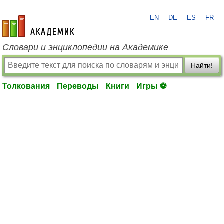
EN
DE
ES
FR
academic.ru
Словари и энциклопедии на Академике
Найти!
Толкования
Переводы
Книги
Игры ⚽