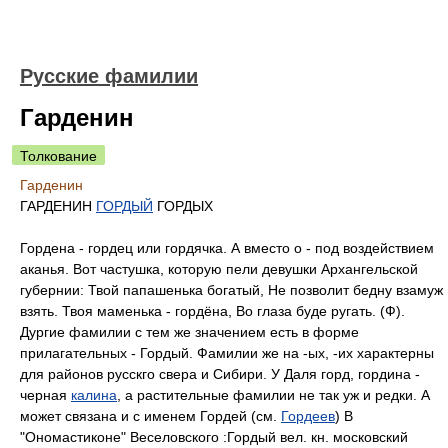
Русские фамилии
Гарденин
Толкование
Гарденин
ГАРДЕНИН
ГОРДЫЙ
ГОРДЫХ
Гордена - гордец или гордячка. А вместо о - под воздействием
аканья. Вот частушка, которую пели девушки Архангельской
губернии: Твой папашенька богатый, Не позволит бедну взамуж
взять. Твоя маменька - гордёна, Во глаза буде ругать. (Ф).
Дургие фамилии с тем же значением есть в форме
прилагательных - Гордый. Фамилии же на -ых, -их характерны
для районов русскго свера и Сибири. У Даля горд, гордина -
черная
калина
, а растительные фамилии не так уж и редки. А
может связана и с именем Гордей (см.
Гордеев
) В
"Ономастиконе" Веселовского :Гордый вел. кн. московский