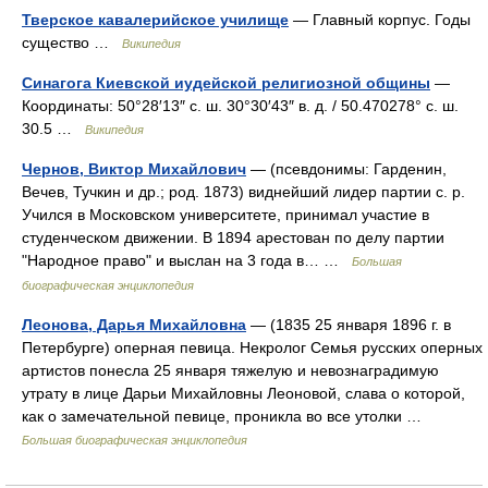
Тверское кавалерийское училище
— Главный корпус. Годы
существо …
Википедия
Синагога Киевской иудейской религиозной общины
—
Координаты: 50°28′13″ с. ш. 30°30′43″ в. д. / 50.470278° с. ш.
30.5 …
Википедия
Чернов, Виктор Михайлович
— (псевдонимы: Гарденин,
Вечев, Тучкин и др.; род. 1873) виднейший лидер партии с. р.
Учился в Московском университете, принимал участие в
студенческом движении. В 1894 арестован по делу партии
"Народное право" и выслан на 3 года в… …
Большая
биографическая энциклопедия
Леонова, Дарья Михайловна
— (1835 25 января 1896 г. в
Петербурге) оперная певица. Некролог Семья русских оперных
артистов понесла 25 января тяжелую и невознаградимую
утрату в лице Дарьи Михайловны Леоновой, слава о которой,
как о замечательной певице, проникла во все утолки …
Большая биографическая энциклопедия