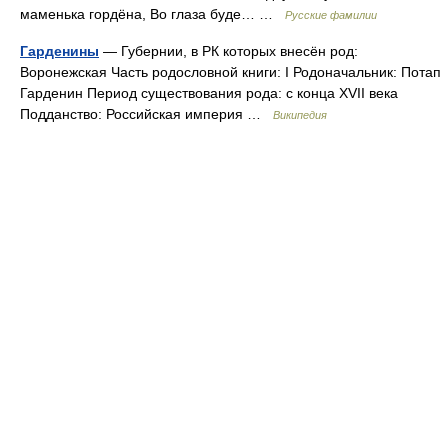
маменька гордёна, Во глаза буде… …
Русские фамилии
Гарденины
— Губернии, в РК которых внесён род:
Воронежская Часть родословной книги: I Родоначальник: Потап
Гарденин Период существования рода: с конца XVII века
Подданство: Российская империя …
Википедия