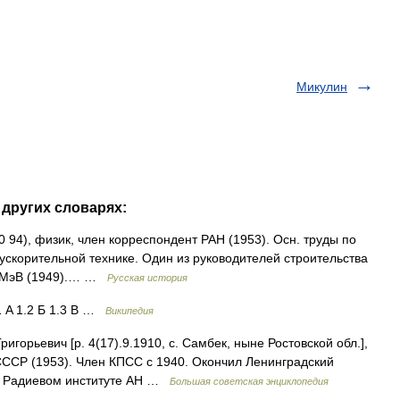
Микулин
 других словарях:
94), физик, член корреспондент РАН (1953). Осн. труды по
ускорительной технике. Один из руководителей строительства
0 МэВ (1949).… …
Русская история
 A 1.2 Б 1.3 В …
Википедия
ьевич [р. 4(17).9.1910, с. Самбек, ныне Ростовской обл.],
СССР (1953). Член КПСС с 1940. Окончил Ленинградский
 в Радиевом институте АН …
Большая советская энциклопедия