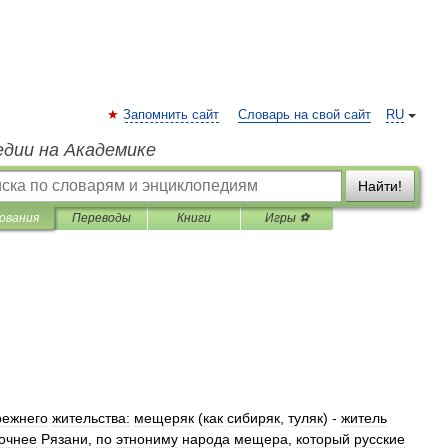
Запомнить сайт
Словарь на свой сайт
RU
едии на Академике
Найти!
ования
Переводы
Книги
Игры ⚽
режнего
жительства:
мещеряк
(
как
сибиряк
,
туляк
) -
житель
очнее
Рязани
,
по
этнониму
народа
мещера
,
который
русские