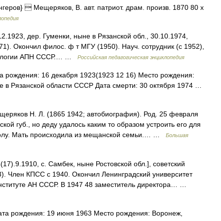
нгеров}  Мещеряков, В. авт. патриот. драм. произв. 1870 80 х
лопедия
.1923, дер. Гуменки, ныне в Рязанской обл., 30.10.1974,
71). Окончил филос. ф т МГУ (1950). Науч. сотрудник (с 1952),
ктологии АПН СССР.… …
Российская педагогическая энциклопедия
 рождения: 16 декабря 1923(1923 12 16) Место рождения:
е в Рязанской области СССР Дата смерти: 30 октября 1974 …
еряков Н. Л. (1865 1942; автобиография). Род. 25 февраля
кой губ., но деду удалось каким то образом устроить его для
колу. Мать происходила из мещанской семьи.… …
Большая
(17).9.1910, с. Самбек, ныне Ростовской обл.], советский
). Член КПСС с 1940. Окончил Ленинградский университет
институте АН СССР. В 1947 48 заместитель директора… …
та рождения: 19 июня 1963 Место рождения: Воронеж,