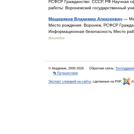
РСФСР Гражданство: СССР, РФ Научная с
работы: Воронежский государственный у
Мещеряков Владимир Алексеевич
— Мещ
Место рождения: Воронеж, РСФСР Граждан
Информационная безопасность Место раб
Википедия
© Академик, 2000-2026
Обратная связь:
Техподдерж
👣 Путешествия
Экспорт словарей на сайты
, сделанные на PHP,
Jo