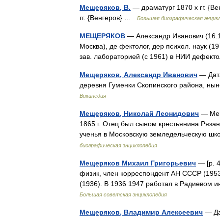
Мещеряков, В.
— драматург 1870 х гг. {Ве
гг. {Венгеров} …
Большая биографическая энцик
МЕЩЕРЯКОВ
— Александр Иванович (16.12
Москва), де фектолог, дер психол. наук (19
зав. лабораторией (с 1961) в НИИ дефе
Мещеряков, Александр Иванович
— Дата
деревня Гуменки Скопинского района, нын
Википедия
Мещеряков, Николай Леонидович
— Мещ
1865 г. Отец был сыном крестьянина Рязанс
ученья в Московскую земледельческую ш
биографическая энциклопедия
Мещеряков Михаил Григорьевич
— [р. 4
физик, член корреспондент АН СССР (1953
(1936). В 1936 1947 работал в Радиевом 
Большая советская энциклопедия
Мещеряков, Владимир Алексеевич
— Да