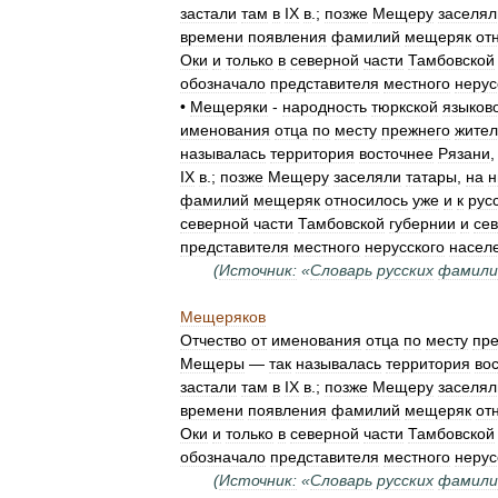
застали
там
в
IX
в
.;
позже
Мещеру
заселял
времени
появления
фамилий
мещеряк
от
Оки
и
только
в
северной
части
Тамбовской
обозначало
представителя
местного
нерус
•
Мещеряки
-
народность
тюркской
языков
именования
отца
по
месту
прежнего
жител
называлась
территория
восточнее
Рязани
IX
в
.;
позже
Мещеру
заселяли
татары
,
на
н
фамилий
мещеряк
относилось
уже
и
к
рус
северной
части
Тамбовской
губернии
и
се
представителя
местного
нерусского
насел
(
Источник:
«
Словарь
русских
фамили
Мещеряков
Отчество
от
именования
отца
по
месту
пр
Мещеры
—
так
называлась
территория
во
застали
там
в
IX
в
.;
позже
Мещеру
заселял
времени
появления
фамилий
мещеряк
от
Оки
и
только
в
северной
части
Тамбовской
обозначало
представителя
местного
нерус
(
Источник:
«
Словарь
русских
фамили