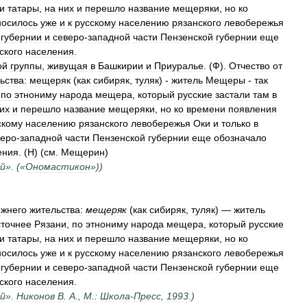
и
татары
,
на
них
и
перешло
название
мещеряки
,
но
ко
носилось
уже
и
к
русскому
населению
рязанского
левобережья
губернии
и
северо
-
западной
части
Пензенской
губернии
еще
ского
населения
.
ой
группы
,
живущая
в
Башкирии
и
Приуралье
. (
Ф
).
Отчество
от
ьства:
мещеряк
(
как
сибиряк
,
туляк
) -
житель
Мещеры
-
так
,
по
этнониму
народа
мещера
,
который
русские
застали
там
в
их
и
перешло
название
мещеряки
,
но
ко
времени
появления
скому
населению
рязанского
левобережья
Оки
и
только
в
веро
-
западной
части
Пензенской
губернии
еще
обозначало
ения
. (
Н
) (
см
.
Мещерин
)
й
». («
Ономастикон
»))
ежнего
жительства:
мещеряк
(
как
сибиряк
,
туляк
) —
житель
сточнее
Рязани
,
по
этнониму
народа
мещера
,
который
русские
и
татары
,
на
них
и
перешло
название
мещеряки
,
но
ко
носилось
уже
и
к
русскому
населению
рязанского
левобережья
губернии
и
северо
-
западной
части
Пензенской
губернии
еще
ского
населения
.
й
».
Никонов
В
.
А
.,
М
.
:
Школа
-
Пресс
,
1993
.)