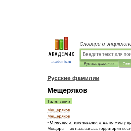
Словари и энциклоп
academic.ru
Русские фамилии
Толк
Русские фамилии
Мещеряков
Толкование
Мещеряков
Мещеряков
•
Отчество
от
именования
отца
по
месту
п
Мещеры
-
так
называлась
территория
вост