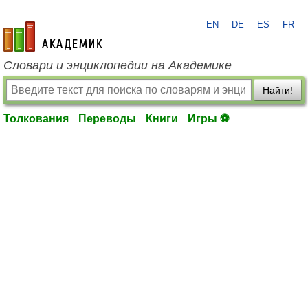
EN
DE
ES
FR
academic.ru
Словари и энциклопедии на Академике
Найти!
Толкования
Переводы
Книги
Игры ⚽