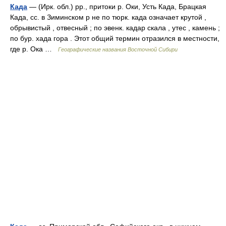
Када
— (Ирк. обл.) рр., притоки р. Оки, Усть Када, Брацкая
Када, сс. в Зиминском р не по тюрк. када означает крутой ,
обрывистый , отвесный ; по эвенк. кадар скала , утес , камень ;
по бур. хада гора . Этот общий термин отразился в местности,
где р. Ока …
Географические названия Восточной Сибири