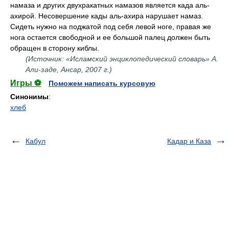
намаза и других двухракатных намазов является када аль-
ахирой. Несовершение кады аль-ахира нарушает намаз.
Сидеть нужно на поджатой под себя левой ноге, правая же
нога остается свободной и ее большой палец должен быть
обращен в сторону киблы.
(Источник: «Исламский энциклопедический словарь» А.
Али-заде, Ансар, 2007 г.)
Игры ⚽
Поможем написать курсовую
Синонимы
:
хлеб
Кабул
Кадар и Каза